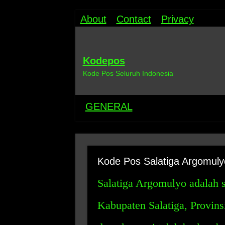
About
Contact
Privacy
Kodepos
Kode Pos Seluruh Indonesia
GENERAL
Kode Pos Salatiga Argomuly
Salatiga Argomulyo adalah 
Kabupaten Salatiga, Provins