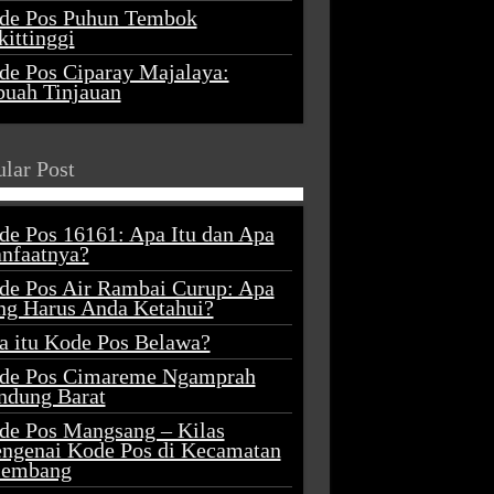
de Pos Puhun Tembok
ittinggi
de Pos Ciparay Majalaya:
buah Tinjauan
lar Post
de Pos 16161: Apa Itu dan Apa
nfaatnya?
de Pos Air Rambai Curup: Apa
ng Harus Anda Ketahui?
a itu Kode Pos Belawa?
de Pos Cimareme Ngamprah
ndung Barat
de Pos Mangsang – Kilas
ngenai Kode Pos di Kecamatan
lembang