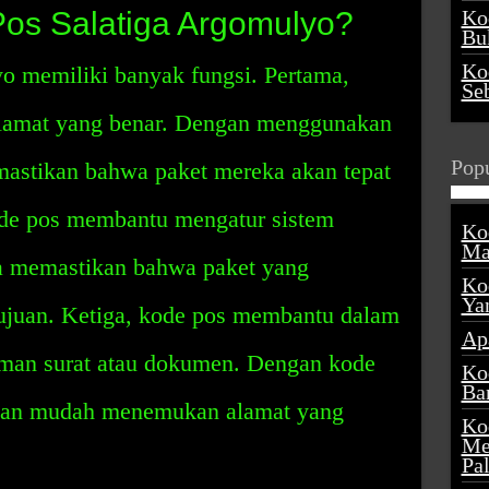
os Salatiga Argomulyo?
Ko
Buk
Ko
o memiliki banyak fungsi. Pertama,
Se
alamat yang benar. Dengan menggunakan
Popu
mastikan bahwa paket mereka akan tepat
ode pos membantu mengatur sistem
Ko
Ma
a memastikan bahwa paket yang
Ko
Ya
tujuan. Ketiga, kode pos membantu dalam
Ap
man surat atau dokumen. Dengan kode
Ko
Ba
engan mudah menemukan alamat yang
Ko
Me
Pa