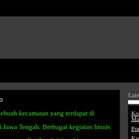
Late
o
sebuah kecamatan yang terdapat di
Ko
Ma
i Jawa Tengah. Berbagai kegiatan bisnis
Po
Ko