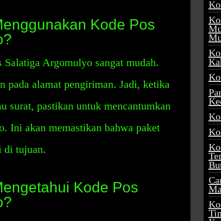
Ko
Ko
Menggunakan Kode Pos
Mu
o?
Mu
Ko
 Salatiga Argomulyo sangat mudah.
Ka
Ko
n pada alamat pengiriman. Jadi, ketika
Pa
Ke
u surat, pastikan untuk mencantumkan
Ko
o. Ini akan memastikan bahwa paket
Ko
Ko
 di tujuan.
Te
Bu
Ca
engetahui Kode Pos
Ma
o?
Ko
Ti