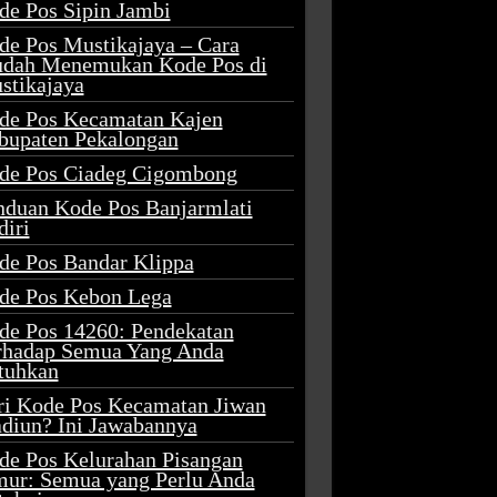
de Pos Sipin Jambi
de Pos Mustikajaya – Cara
dah Menemukan Kode Pos di
stikajaya
de Pos Kecamatan Kajen
bupaten Pekalongan
de Pos Ciadeg Cigombong
nduan Kode Pos Banjarmlati
diri
de Pos Bandar Klippa
de Pos Kebon Lega
de Pos 14260: Pendekatan
rhadap Semua Yang Anda
tuhkan
ri Kode Pos Kecamatan Jiwan
diun? Ini Jawabannya
de Pos Kelurahan Pisangan
mur: Semua yang Perlu Anda