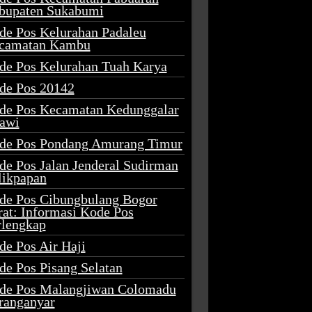
bupaten Sukabumi
de Pos Kelurahan Padaleu
camatan Kambu
de Pos Kelurahan Tuah Karya
de Pos 20142
de Pos Kecamatan Kedunggalar
awi
de Pos Pondang Amurang Timur
de Pos Jalan Jenderal Sudirman
likpapan
de Pos Cibungbulang Bogor
rat: Informasi Kode Pos
rlengkap
de Pos Air Haji
de Pos Pisang Selatan
de Pos Malangjiwan Colomadu
ranganyar