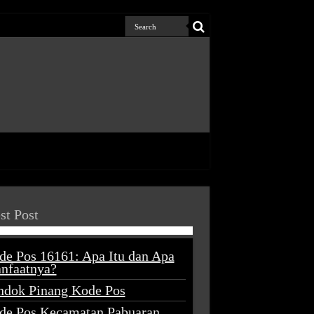
st Post
de Pos 16161: Apa Itu dan Apa
nfaatnya?
ndok Pinang Kode Pos
de Pos Kecamatan Pabuaran