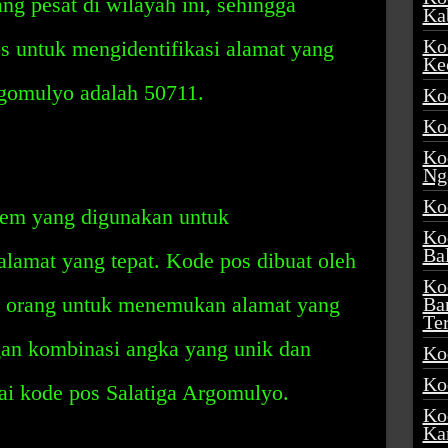
g pesat di wilayah ini, sehingga
Ka
Ko
 untuk mengidentifikasi alamat yang
Ke
rgomulyo adalah 50711.
Ko
Ko
Ko
Ng
Ko
tem yang digunakan untuk
Ko
Ba
 alamat yang tepat. Kode pos dibuat oleh
Ko
 orang untuk menemukan alamat yang
Ba
Te
gan kombinasi angka yang unik dan
Ko
Ko
gai kode pos Salatiga Argomulyo.
Ko
Ka