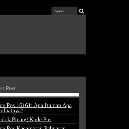
st Post
de Pos 16161: Apa Itu dan Apa
nfaatnya?
ndok Pinang Kode Pos
de Pos Kecamatan Pabuaran