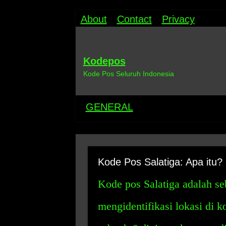
About
Contact
Privacy
Kodepos
Kode Pos Seluruh Indonesia
GENERAL
Kode Pos Salatiga: Apa itu?
Kode pos Salatiga adalah s
mengidentifikasi lokasi di k