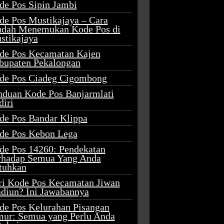
de Pos Sipin Jambi
de Pos Mustikajaya – Cara
dah Menemukan Kode Pos di
stikajaya
de Pos Kecamatan Kajen
bupaten Pekalongan
de Pos Ciadeg Cigombong
nduan Kode Pos Banjarmlati
diri
de Pos Bandar Klippa
de Pos Kebon Lega
de Pos 14260: Pendekatan
rhadap Semua Yang Anda
tuhkan
ri Kode Pos Kecamatan Jiwan
diun? Ini Jawabannya
de Pos Kelurahan Pisangan
mur: Semua yang Perlu Anda