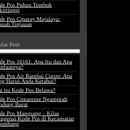
de Pos Puhun Tembok
ittinggi
de Pos Ciparay Majalaya:
buah Tinjauan
lar Post
de Pos 16161: Apa Itu dan Apa
nfaatnya?
de Pos Air Rambai Curup: Apa
ng Harus Anda Ketahui?
a itu Kode Pos Belawa?
de Pos Cimareme Ngamprah
ndung Barat
de Pos Mangsang – Kilas
ngenai Kode Pos di Kecamatan
lembang