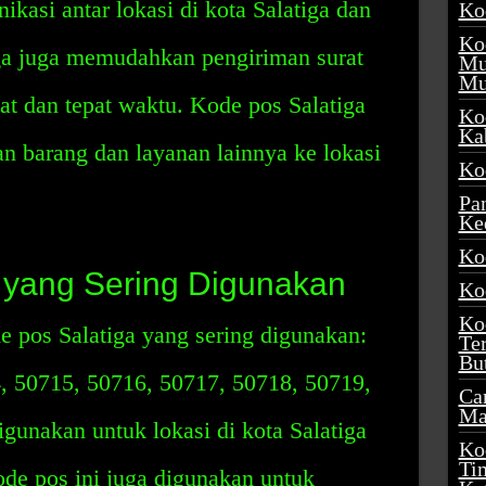
asi antar lokasi di kota Salatiga dan
Ko
Ko
iga juga memudahkan pengiriman surat
Mu
Mu
pat dan tepat waktu. Kode pos Salatiga
Ko
Ka
 barang dan layanan lainnya ke lokasi
Ko
Pa
Ke
Ko
 yang Sering Digunakan
Ko
Ko
e pos Salatiga yang sering digunakan:
Te
Bu
, 50715, 50716, 50717, 50718, 50719,
Ca
Ma
igunakan untuk lokasi di kota Salatiga
Ko
Ti
kode pos ini juga digunakan untuk