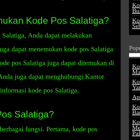
Ko
Buk
kan Kode Pos Salatiga?
Ko
Se
Salatiga, Anda dapat melakukan
Popu
 juga dapat menemukan kode pos Salatiga
Kode pos Salatiga juga dapat ditemukan di
Ko
Ma
. Anda juga dapat menghubungi Kantor
Ko
Ya
informasi kode pos Salatiga.
Ap
Ko
Ba
os Salatiga?
Ko
Me
berbagai fungsi. Pertama, kode pos
Pa