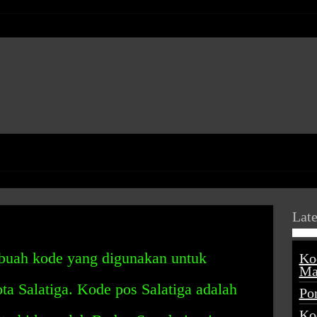
Late
ebuah kode yang digunakan untuk
Ko
Ma
ota Salatiga. Kode pos Salatiga adalah
Po
Ko