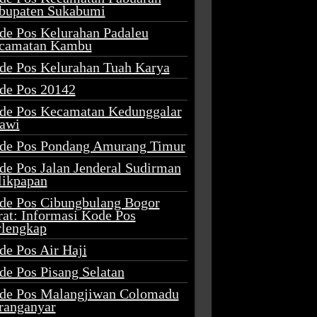
bupaten Sukabumi
de Pos Kelurahan Padaleu
camatan Kambu
de Pos Kelurahan Tuah Karya
de Pos 20142
de Pos Kecamatan Kedunggalar
awi
de Pos Pondang Amurang Timur
de Pos Jalan Jenderal Sudirman
likpapan
de Pos Cibungbulang Bogor
rat: Informasi Kode Pos
rlengkap
de Pos Air Haji
de Pos Pisang Selatan
de Pos Malangjiwan Colomadu
ranganyar