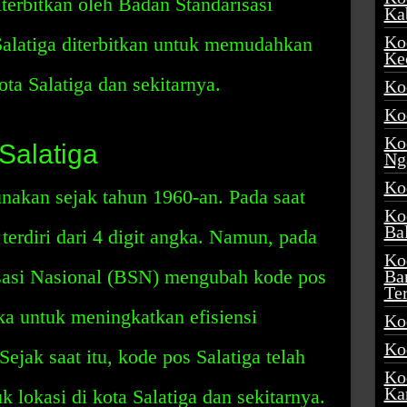
terbitkan oleh Badan Standarisasi
Ka
Ko
alatiga diterbitkan untuk memudahkan
Ke
ota Salatiga dan sekitarnya.
Ko
Ko
Ko
Salatiga
Ng
Ko
unakan sejak tahun 1960-an. Pada saat
Ko
Ba
 terdiri dari 4 digit angka. Namun, pada
Ko
sasi Nasional (BSN) mengubah kode pos
Ba
Te
gka untuk meningkatkan efisiensi
Ko
Ko
Sejak saat itu, kode pos Salatiga telah
Ko
Ka
 lokasi di kota Salatiga dan sekitarnya.