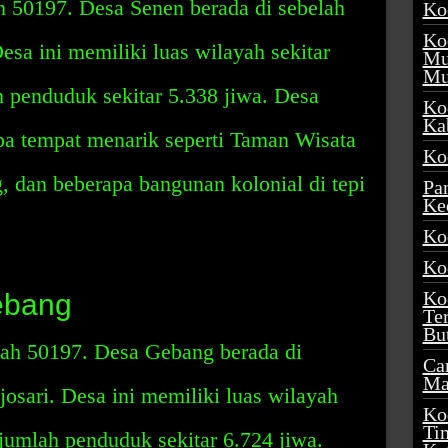
 50197. Desa Senen berada di sebelah
Ko
Ko
esa ini memiliki luas wilayah sekitar
Mu
Mu
 penduduk sekitar 5.338 jiwa. Desa
Ko
Ka
pa tempat menarik seperti Taman Wisata
Ko
, dan beberapa bangunan kolonial di tepi
Pa
Ke
Ko
Ko
Ko
ebang
Te
Bu
ah 50197. Desa Gebang berada di
Ca
Ma
osari. Desa ini memiliki luas wilayah
Ko
Ti
 jumlah penduduk sekitar 6.724 jiwa.