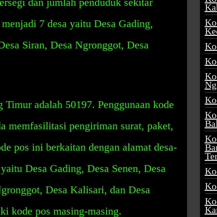
ersegi dan jumlah penduduk sekitar
Ka
Ko
i menjadi 7 desa yaitu Desa Gading,
Ke
Desa Siran, Desa Ngronggot, Desa
Ko
Ko
Ko
Ng
Ko
g Timur adalah 50197. Penggunaan kode
Ko
Ba
 memfasilitasi pengiriman surat, paket,
Ko
e pos ini berkaitan dengan alamat desa-
Ba
Te
, yaitu Desa Gading, Desa Senen, Desa
Ko
Ko
gronggot, Desa Kalisari, dan Desa
Ko
Ka
iki kode pos masing-masing.