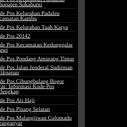
bupaten Sukabumi
de Pos Kelurahan Padaleu
camatan Kambu
de Pos Kelurahan Tuah Karya
de Pos 20142
de Pos Kecamatan Kedunggalar
awi
de Pos Pondang Amurang Timur
de Pos Jalan Jenderal Sudirman
likpapan
de Pos Cibungbulang Bogor
rat: Informasi Kode Pos
rlengkap
de Pos Air Haji
de Pos Pisang Selatan
de Pos Malangjiwan Colomadu
ranganyar