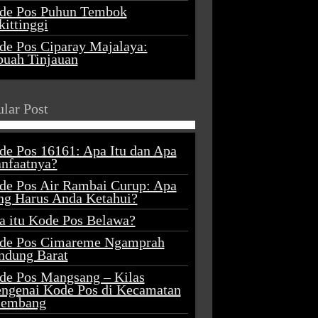
de Pos Puhun Tembok
ittinggi
de Pos Ciparay Majalaya:
buah Tinjauan
lar Post
de Pos 16161: Apa Itu dan Apa
nfaatnya?
de Pos Air Rambai Curup: Apa
ng Harus Anda Ketahui?
a itu Kode Pos Belawa?
de Pos Cimareme Ngamprah
ndung Barat
de Pos Mangsang – Kilas
ngenai Kode Pos di Kecamatan
lembang