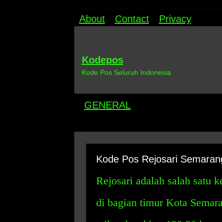
About
Contact
Privacy
Kodepos
Kode Pos Seluruh Indonesia
GENERAL
Kode Pos Rejosari Semaran
Rejosari adalah salah satu 
di bagian timur Kota Semara