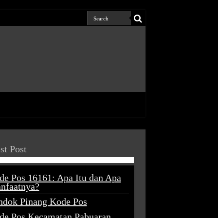
st Post
de Pos 16161: Apa Itu dan Apa
nfaatnya?
ndok Pinang Kode Pos
de Pos Kecamatan Pabuaran