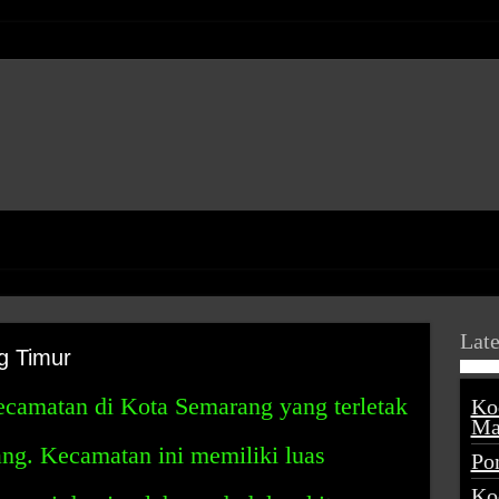
Late
g Timur
kecamatan di Kota Semarang yang terletak
Ko
Ma
ng. Kecamatan ini memiliki luas
Po
Ko