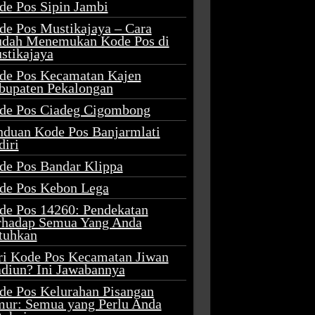
de Pos Sipin Jambi
de Pos Mustikajaya – Cara
dah Menemukan Kode Pos di
stikajaya
de Pos Kecamatan Kajen
bupaten Pekalongan
de Pos Ciadeg Cigombong
nduan Kode Pos Banjarmlati
diri
de Pos Bandar Klippa
de Pos Kebon Lega
de Pos 14260: Pendekatan
rhadap Semua Yang Anda
tuhkan
ri Kode Pos Kecamatan Jiwan
diun? Ini Jawabannya
de Pos Kelurahan Pisangan
mur: Semua yang Perlu Anda