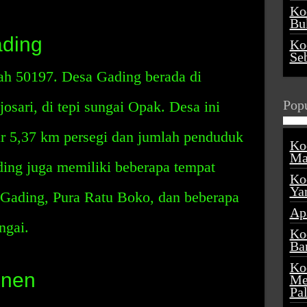
Ko
Buk
ding
Ko
Se
h 50197. Desa Gading berada di
Popu
osari, di tepi sungai Opak. Desa ini
ar 5,37 km persegi dan jumlah penduduk
Ko
Ma
ding juga memiliki beberapa tempat
Ko
Ya
 Gading, Pura Ratu Boko, dan beberapa
Ap
ngai.
Ko
Ba
Ko
enen
Me
Pa