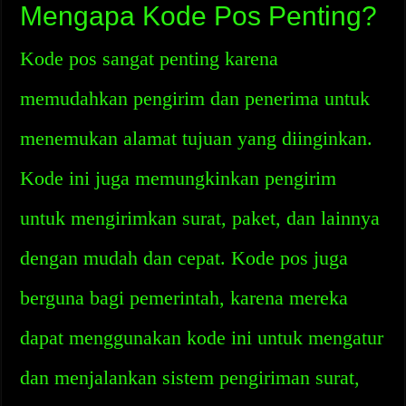
Mengapa Kode Pos Penting?
Kode pos sangat penting karena
memudahkan pengirim dan penerima untuk
menemukan alamat tujuan yang diinginkan.
Kode ini juga memungkinkan pengirim
untuk mengirimkan surat, paket, dan lainnya
dengan mudah dan cepat. Kode pos juga
berguna bagi pemerintah, karena mereka
dapat menggunakan kode ini untuk mengatur
dan menjalankan sistem pengiriman surat,