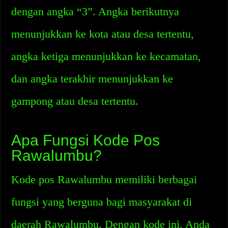
dengan angka “3”. Angka berikutnya
menunjukkan ke kota atau desa tertentu,
angka ketiga menunjukkan ke kecamatan,
dan angka terakhir menunjukkan ke
gampong atau desa tertentu.
Apa Fungsi Kode Pos
Rawalumbu?
Kode pos Rawalumbu memiliki berbagai
fungsi yang berguna bagi masyarakat di
daerah Rawalumbu. Dengan kode ini, Anda