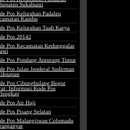
bupaten Sukabumi
de Pos Kelurahan Padaleu
camatan Kambu
de Pos Kelurahan Tuah Karya
de Pos 20142
de Pos Kecamatan Kedunggalar
awi
de Pos Pondang Amurang Timur
de Pos Jalan Jenderal Sudirman
likpapan
de Pos Cibungbulang Bogor
rat: Informasi Kode Pos
rlengkap
de Pos Air Haji
de Pos Pisang Selatan
de Pos Malangjiwan Colomadu
ranganyar