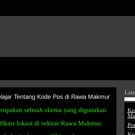
Late
ajar Tentang Kode Pos di Rawa Makmur
upakan sebuah skema yang digunakan
Ko
Ma
ikasi lokasi di sekitar Rawa Makmur.
Po
Ko