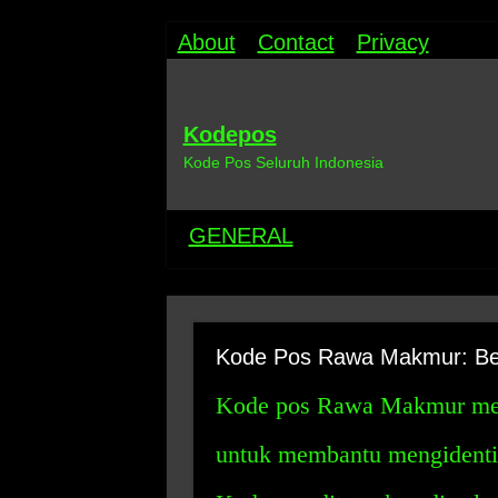
About
Contact
Privacy
Kodepos
Kode Pos Seluruh Indonesia
GENERAL
Kode Pos Rawa Makmur: Bel
Kode pos Rawa Makmur mer
untuk membantu mengidentif