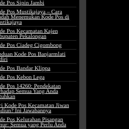
de Pos Sipin Jambi
de Pos Mustikajaya – Cara
dah Menemukan Kode Pos di
stikajaya
de Pos Kecamatan Kajen
bupaten Pekalongan
de Pos Ciadeg Cigombong
nduan Kode Pos Banjarmlati
diri
de Pos Bandar Klippa
de Pos Kebon Lega
de Pos 14260: Pendekatan
rhadap Semua Yang Anda
tuhkan
ri Kode Pos Kecamatan Jiwan
diun? Ini Jawabannya
de Pos Kelurahan Pisangan
mur: Semua yang Perlu Anda