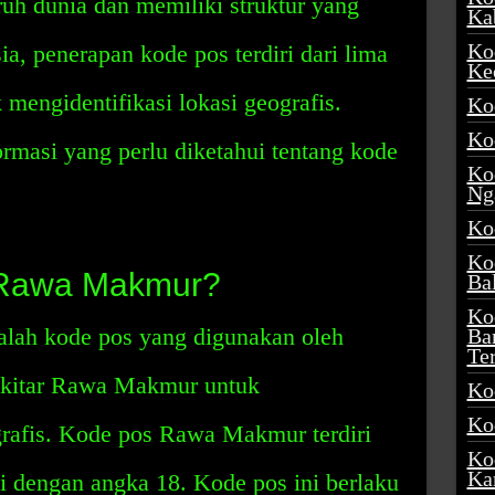
ruh dunia dan memiliki struktur yang
Ka
Ko
a, penerapan kode pos terdiri dari lima
Ke
mengidentifikasi lokasi geografis.
Ko
Ko
ormasi yang perlu diketahui tentang kode
Ko
Ng
Ko
Ko
 Rawa Makmur?
Ba
Ko
ah kode pos yang digunakan oleh
Ba
Te
ekitar Rawa Makmur untuk
Ko
Ko
grafis. Kode pos Rawa Makmur terdiri
Ko
Ka
i dengan angka 18. Kode pos ini berlaku