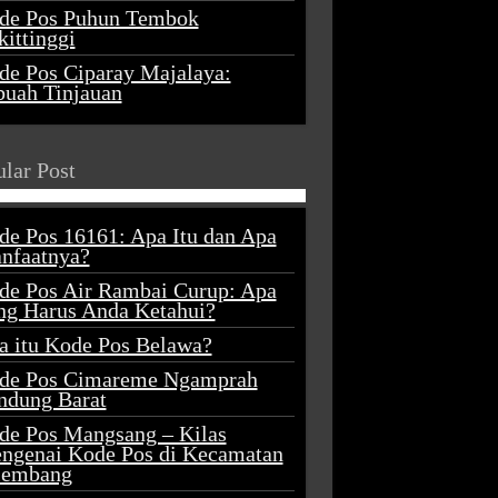
de Pos Puhun Tembok
ittinggi
de Pos Ciparay Majalaya:
buah Tinjauan
lar Post
de Pos 16161: Apa Itu dan Apa
nfaatnya?
de Pos Air Rambai Curup: Apa
ng Harus Anda Ketahui?
a itu Kode Pos Belawa?
de Pos Cimareme Ngamprah
ndung Barat
de Pos Mangsang – Kilas
ngenai Kode Pos di Kecamatan
lembang