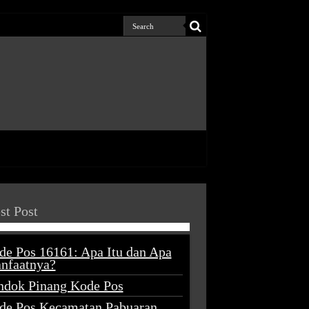
st Post
de Pos 16161: Apa Itu dan Apa
nfaatnya?
ndok Pinang Kode Pos
de Pos Kecamatan Pabuaran