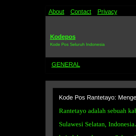
About
Contact
Privacy
Kodepos
Kode Pos Seluruh Indonesia
GENERAL
Kode Pos Rantetayo: Menge
Rantetayo adalah sebuah kab
Sulawesi Selatan, Indonesi