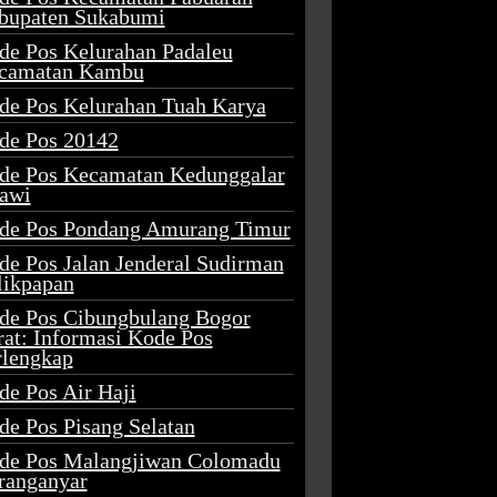
bupaten Sukabumi
de Pos Kelurahan Padaleu
camatan Kambu
de Pos Kelurahan Tuah Karya
de Pos 20142
de Pos Kecamatan Kedunggalar
awi
de Pos Pondang Amurang Timur
de Pos Jalan Jenderal Sudirman
likpapan
de Pos Cibungbulang Bogor
rat: Informasi Kode Pos
rlengkap
de Pos Air Haji
de Pos Pisang Selatan
de Pos Malangjiwan Colomadu
ranganyar