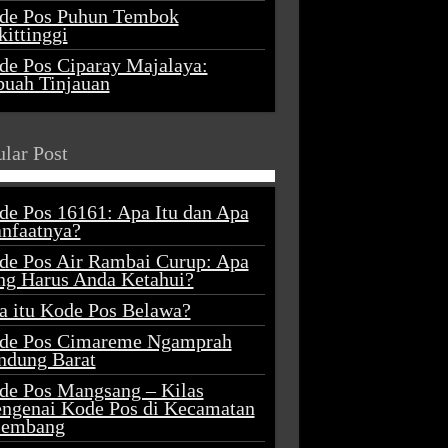
de Pos Puhun Tembok
ittinggi
de Pos Ciparay Majalaya:
buah Tinjauan
lar Post
de Pos 16161: Apa Itu dan Apa
nfaatnya?
de Pos Air Rambai Curup: Apa
ng Harus Anda Ketahui?
a itu Kode Pos Belawa?
de Pos Cimareme Ngamprah
ndung Barat
de Pos Mangsang – Kilas
ngenai Kode Pos di Kecamatan
lembang