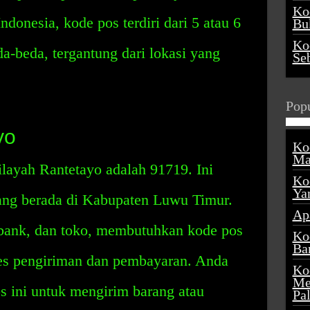
Ko
ndonesia, kode pos terdiri dari 5 atau 6
Buk
Ko
da-beda, tergantung dari lokasi yang
Se
Popu
yo
Ko
Ma
layah Rantetayo adalah 91719. Ini
Ko
Ya
ng berada di Kabupaten Luwu Timur.
Ap
s, bank, dan toko, membutuhkan kode pos
Ko
Ba
es pengiriman dan pembayaran. Anda
Ko
Me
 ini untuk mengirim barang atau
Pa