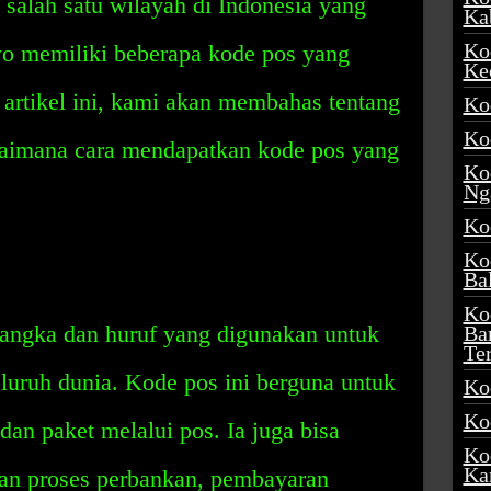
salah satu wilayah di Indonesia yang
Ka
Ko
yo memiliki beberapa kode pos yang
Ke
 artikel ini, kami akan membahas tentang
Ko
Ko
gaimana cara mendapatkan kode pos yang
Ko
Ng
Ko
Ko
Ba
Ko
angka dan huruf yang digunakan untuk
Ba
Te
eluruh dunia. Kode pos ini berguna untuk
Ko
Ko
an paket melalui pos. Ia juga bisa
Ko
Ka
n proses perbankan, pembayaran