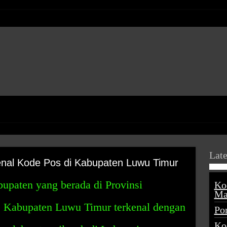
Late
nal Kode Pos di Kabupaten Luwu Timur
upaten yang berada di Provinsi
Ko
Ma
a. Kabupaten Luwu Timur terkenal dengan
Po
Ko