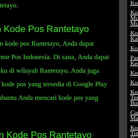
Ko
etayo.
Ko
Mu
Mu
 Kode Pos Rantetayo
Ko
Ka
n kode pos Rantetayo, Anda dapat
Ko
tor Pos Indonesia. Di sana, Anda dapat
Pa
Ke
aku di wilayah Rantetayo. Anda juga
Ko
Ko
kode pos yang tersedia di Google Play
Ko
embantu Anda mencari kode pos yang
Te
Bu
Ca
Ma
Ko
 Kode Pos Rantetayo
Ti