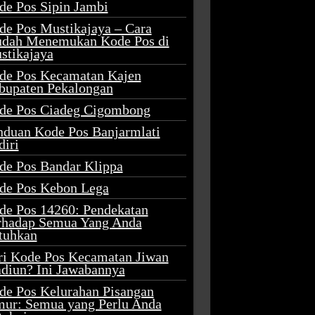
de Pos Sipin Jambi
de Pos Mustikajaya – Cara
dah Menemukan Kode Pos di
stikajaya
de Pos Kecamatan Kajen
bupaten Pekalongan
de Pos Ciadeg Cigombong
nduan Kode Pos Banjarmlati
diri
de Pos Bandar Klippa
de Pos Kebon Lega
de Pos 14260: Pendekatan
rhadap Semua Yang Anda
tuhkan
ri Kode Pos Kecamatan Jiwan
diun? Ini Jawabannya
de Pos Kelurahan Pisangan
mur: Semua yang Perlu Anda