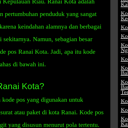
nsi Kepulauan Riau. Ranai Kota adalah
Ka
Ko
an pertumbuhan penduduk yang sangat
Ke
l karena keindahan alamnya dan berbagai
Ko
Ko
i sekitarnya. Namun, sebagian besar
Ko
Ng
de pos Ranai Kota. Jadi, apa itu kode
Ko
ahas di bawah ini.
Ko
Ba
Ko
Ranai Kota?
Ba
Te
 kode pos yang digunakan untuk
Ko
Ko
urat atau paket di kota Ranai. Kode pos
Ko
Ka
git yang disusun menurut pola tertentu.