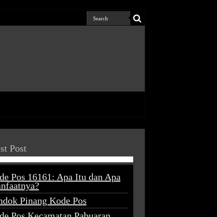
st Post
de Pos 16161: Apa Itu dan Apa
nfaatnya?
ndok Pinang Kode Pos
de Pos Kecamatan Pabuaran