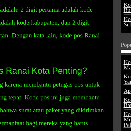
Ko
dalah: 2 digit pertama adalah kode
Buk
Ko
 adalah kode kabupaten, dan 2 digit
Se
tan. Dengan kata lain, kode pos Ranai
Popu
Ko
Ma
 Ranai Kota Penting?
Ko
Ya
g karena membantu petugas pos untuk
Ap
ng tepat. Kode pos ini juga membantu
Ko
Ba
bahwa surat atau paket yang dikirimkan
Ko
Me
 bermanfaat bagi mereka yang harus
Pa