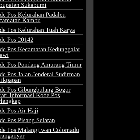
bupaten Sukabumi
de Pos Kelurahan Padaleu
camatan Kambu
de Pos Kelurahan Tuah Karya
de Pos 20142
de Pos Kecamatan Kedunggalar
awi
de Pos Pondang Amurang Timur
de Pos Jalan Jenderal Sudirman
likpapan
de Pos Cibungbulang Bogor
rat: Informasi Kode Pos
rlengkap
de Pos Air Haji
de Pos Pisang Selatan
de Pos Malangjiwan Colomadu
ranganyar