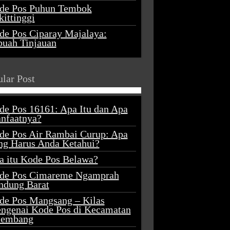
de Pos Puhun Tembok
ittinggi
de Pos Ciparay Majalaya:
buah Tinjauan
lar Post
de Pos 16161: Apa Itu dan Apa
nfaatnya?
de Pos Air Rambai Curup: Apa
ng Harus Anda Ketahui?
a itu Kode Pos Belawa?
de Pos Cimareme Ngamprah
ndung Barat
de Pos Mangsang – Kilas
ngenai Kode Pos di Kecamatan
lembang