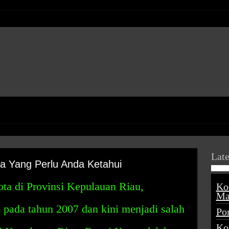
Late
a Yang Perlu Anda Ketahui
ta di Provinsi Kepulauan Riau,
Ko
Ma
n pada tahun 2007 dan kini menjadi salah
Po
Ko