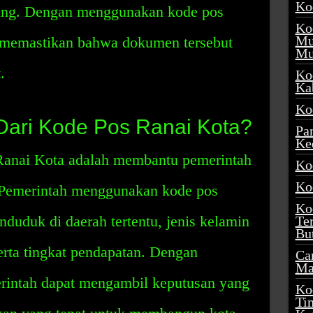
Ko
ing. Dengan menggunakan kode pos
Ko
Mu
 memastikan bahwa dokumen tersebut
Mu
.
Ko
Ka
Ko
Dari Kode Pos Ranai Kota?
Pa
Ke
 Ranai Kota adalah membantu pemerintah
Ko
Ko
Pemerintah menggunakan kode pos
Ko
duduk di daerah tertentu, jenis kelamin
Te
Bu
rta tingkat pendapatan. Dengan
Ca
Ma
rintah dapat mengambil keputusan yang
Ko
Ti