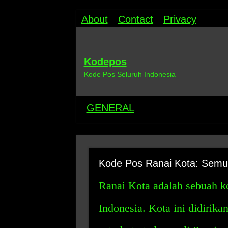
About
Contact
Privacy
Kodepos
Kode Pos Seluruh Indonesia
GENERAL
Kode Pos Ranai Kota: Semu
Ranai Kota adalah sebuah ko
Indonesia. Kota ini didirika