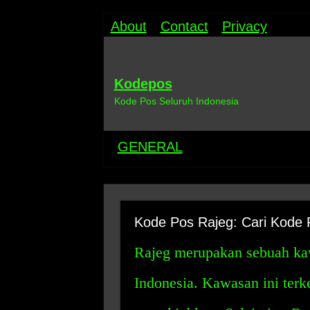
About
Contact
Privacy
Kodepos
Kode Pos Seluruh Indonesia
GENERAL
Kode Pos Rajeg: Cari Kode 
Rajeg merupakan sebuah kaw
Indonesia. Kawasan ini ter