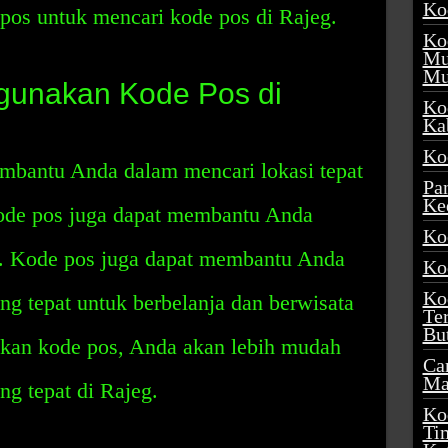
Ko
pos untuk mencari kode pos di Rajeg.
Ko
Mu
Mu
unakan Kode Pos di
Ko
Ka
Ko
mbantu Anda dalam mencari lokasi tepat
Pa
Ke
 kode pos juga dapat membantu Anda
Ko
t. Kode pos juga dapat membantu Anda
Ko
Ko
g tepat untuk berbelanja dan berwisata
Te
Bu
kan kode pos, Anda akan lebih mudah
Ca
Ma
g tepat di Rajeg.
Ko
Ti