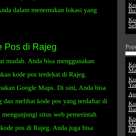
Ko
Anda dalam menemukan lokasi yang
Buk
Ko
Se
 Pos di Rajeg
Popu
gat mudah. Anda bisa menggunakan
Ko
Ma
kan kode pos terdekat di Rajeg.
Ko
Ya
akan Google Maps. Di sini, Anda bisa
Ap
g dan melihat kode pos yang terdaftar di
Ko
Ba
a mengunjungi situs web pemerintah
Ko
Me
ode pos di Rajeg. Anda juga bisa
Pa