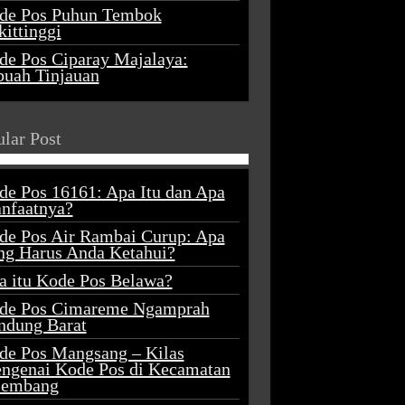
de Pos Puhun Tembok
ittinggi
de Pos Ciparay Majalaya:
buah Tinjauan
lar Post
de Pos 16161: Apa Itu dan Apa
nfaatnya?
de Pos Air Rambai Curup: Apa
ng Harus Anda Ketahui?
a itu Kode Pos Belawa?
de Pos Cimareme Ngamprah
ndung Barat
de Pos Mangsang – Kilas
ngenai Kode Pos di Kecamatan
lembang