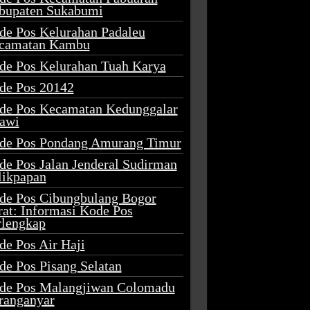
bupaten Sukabumi
de Pos Kelurahan Padaleu
camatan Kambu
de Pos Kelurahan Tuah Karya
de Pos 20142
de Pos Kecamatan Kedunggalar
awi
de Pos Pondang Amurang Timur
de Pos Jalan Jenderal Sudirman
likpapan
de Pos Cibungbulang Bogor
rat: Informasi Kode Pos
rlengkap
de Pos Air Haji
de Pos Pisang Selatan
de Pos Malangjiwan Colomadu
ranganyar