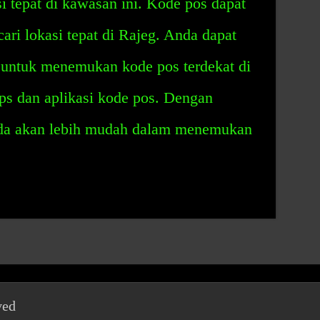
i tepat di kawasan ini. Kode pos dapat
i lokasi tepat di Rajeg. Anda dapat
untuk menemukan kode pos terdekat di
s dan aplikasi kode pos. Dengan
da akan lebih mudah dalam menemukan
ved