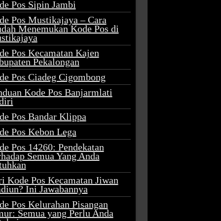
de Pos Sipin Jambi
de Pos Mustikajaya – Cara
dah Menemukan Kode Pos di
stikajaya
de Pos Kecamatan Kajen
bupaten Pekalongan
de Pos Ciadeg Cigombong
nduan Kode Pos Banjarmlati
diri
de Pos Bandar Klippa
de Pos Kebon Lega
de Pos 14260: Pendekatan
rhadap Semua Yang Anda
tuhkan
ri Kode Pos Kecamatan Jiwan
diun? Ini Jawabannya
de Pos Kelurahan Pisangan
mur: Semua yang Perlu Anda