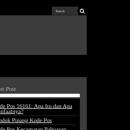
st Post
de Pos 16161: Apa Itu dan Apa
nfaatnya?
ndok Pinang Kode Pos
de Pos Kecamatan Pabuaran