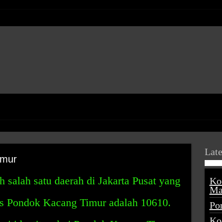
Late
imur
salah satu daerah di Jakarta Pusat yang
Ko
Ma
os Pondok Kacang Timur adalah 10610.
Po
Ko