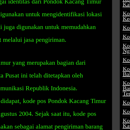
gai identitas dari Pondok Kacang Timur
Ka
Ko
digunakan untuk mengidentifikasi lokasi
Ke
ini juga digunakan untuk memudahkan
Ko
Ko
t melalui jasa pengiriman.
Ko
Ng
Ko
mur yang merupakan bagian dari
Ko
Ba
a Pusat ini telah ditetapkan oleh
Ko
munikasi Republik Indonesia.
Ba
Te
 didapat, kode pos Pondok Kacang Timur
Ko
Ko
Agustus 2004. Sejak saat itu, kode pos
Ko
Ka
akan sebagai alamat pengiriman barang