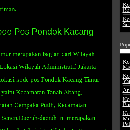
Ko
iriman.
Buk
Ko
Se
ode Pos Pondok Kacang
Popu
mur merupakan bagian dari Wilayah
Ko
 Lokasi Wilayah Administratif Jakarta
Ma
Ko
lokasi kode pos Pondok Kacang Timur
Ya
Ap
ah yaitu Kecamatan Tanah Abang,
Ko
Ba
atan Cempaka Putih, Kecamatan
Ko
Senen.Daerah-daerah ini merupakan
Me
Pa