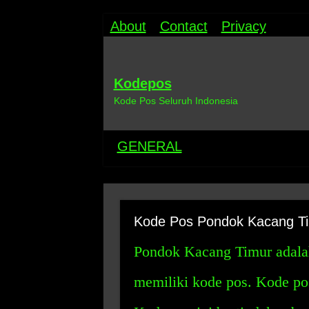
About
Contact
Privacy
Kodepos
Kode Pos Seluruh Indonesia
GENERAL
Kode Pos Pondok Kacang T
Pondok Kacang Timur adalah 
memiliki kode pos. Kode p