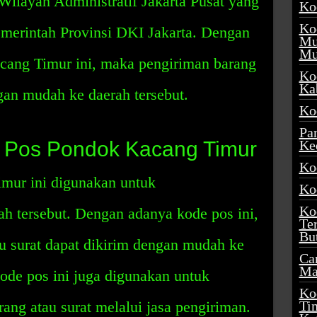
Wilayah Administratif Jakarta Pusat yang
Ko
Ko
merintah Provinsi DKI Jakarta. Dengan
Mu
Mu
ang Timur ini, maka pengiriman barang
Ko
Ka
ngan mudah ke daerah tersebut.
Ko
Pa
Pos Pondok Kacang Timur
Ke
Ko
mur ini digunakan untuk
Ko
Ko
rah tersebut. Dengan adanya kode pos ini,
Te
Bu
u surat dapat dikirim dengan mudah ke
Ca
Ma
 kode pos ini juga digunakan untuk
Ko
ng atau surat melalui jasa pengiriman.
Ti