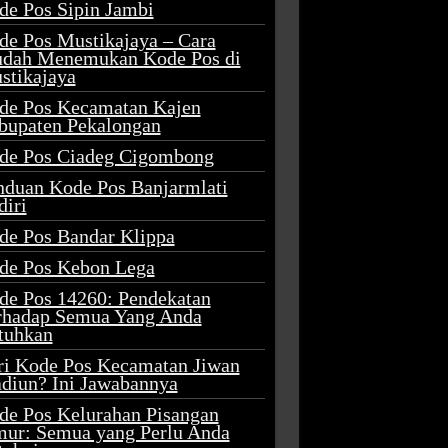
de Pos Sipin Jambi
de Pos Mustikajaya – Cara
dah Menemukan Kode Pos di
stikajaya
de Pos Kecamatan Kajen
bupaten Pekalongan
de Pos Ciadeg Cigombong
nduan Kode Pos Banjarmlati
diri
de Pos Bandar Klippa
de Pos Kebon Lega
de Pos 14260: Pendekatan
rhadap Semua Yang Anda
tuhkan
ri Kode Pos Kecamatan Jiwan
diun? Ini Jawabannya
de Pos Kelurahan Pisangan
mur: Semua yang Perlu Anda