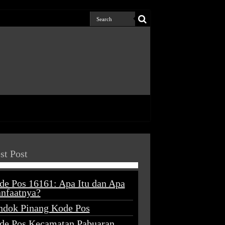
st Post
de Pos 16161: Apa Itu dan Apa
nfaatnya?
ndok Pinang Kode Pos
de Pos Kecamatan Pabuaran