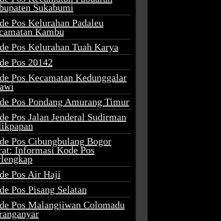
bupaten Sukabumi
de Pos Kelurahan Padaleu
camatan Kambu
de Pos Kelurahan Tuah Karya
de Pos 20142
de Pos Kecamatan Kedunggalar
awi
de Pos Pondang Amurang Timur
de Pos Jalan Jenderal Sudirman
likpapan
de Pos Cibungbulang Bogor
rat: Informasi Kode Pos
rlengkap
de Pos Air Haji
de Pos Pisang Selatan
de Pos Malangjiwan Colomadu
ranganyar