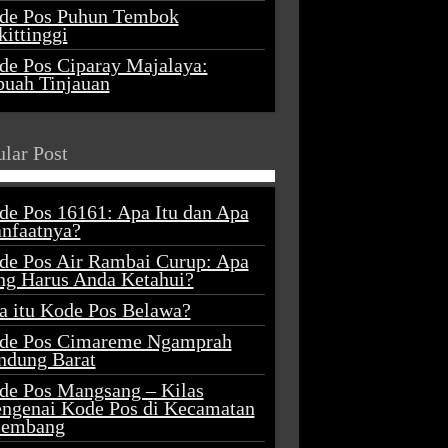
de Pos Puhun Tembok
ittinggi
de Pos Ciparay Majalaya:
buah Tinjauan
lar Post
de Pos 16161: Apa Itu dan Apa
nfaatnya?
de Pos Air Rambai Curup: Apa
ng Harus Anda Ketahui?
a itu Kode Pos Belawa?
de Pos Cimareme Ngamprah
ndung Barat
de Pos Mangsang – Kilas
ngenai Kode Pos di Kecamatan
lembang