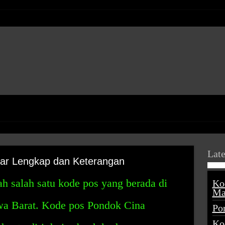
Late
tar Lengkap dan Keterangan
h salah satu kode pos yang berada di
Ko
Ma
wa Barat. Kode pos Pondok Cina
Po
Ko