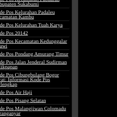
bupaten Sukabumi
de Pos Kelurahan Padaleu
camatan Kambu
de Pos Kelurahan Tuah Karya
de Pos 20142
de Pos Kecamatan Kedunggalar
awi
de Pos Pondang Amurang Timur
de Pos Jalan Jenderal Sudirman
likpapan
de Pos Cibungbulang Bogor
rat: Informasi Kode Pos
rlengkap
de Pos Air Haji
de Pos Pisang Selatan
de Pos Malangjiwan Colomadu
ranganyar