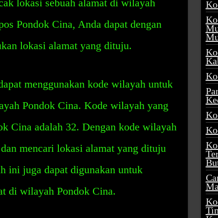
ak lokasi sebuah alamat di wilayah
Ko
Ko
pos Pondok Cina, Anda dapat dengan
Mu
Mu
n lokasi alamat yang dituju.
Ko
Ka
Ko
 dapat menggunakan kode wilayah untuk
Pa
Ke
ilayah Pondok Cina. Kode wilayah yang
Ko
ok Cina adalah 32. Dengan kode wilayah
Ko
Ko
dan mencari lokasi alamat yang dituju
Te
Bu
 ini juga dapat digunakan untuk
Ca
Ma
at di wilayah Pondok Cina.
Ko
Ti