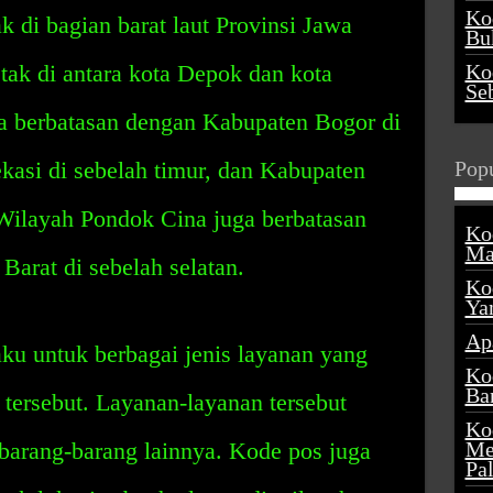
Ko
k di bagian barat laut Provinsi Jawa
Buk
etak di antara kota Depok dan kota
Ko
Se
a berbatasan dengan Kabupaten Bogor di
kasi di sebelah timur, dan Kabupaten
Popu
 Wilayah Pondok Cina juga berbatasan
Ko
Ma
arat di sebelah selatan.
Ko
Ya
Ap
ku untuk berbagai jenis layanan yang
Ko
Ba
 tersebut. Layanan-layanan tersebut
Ko
n barang-barang lainnya. Kode pos juga
Me
Pa