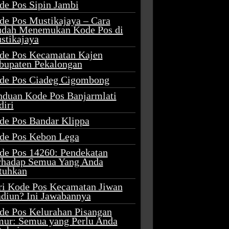
de Pos Sipin Jambi
de Pos Mustikajaya – Cara
dah Menemukan Kode Pos di
stikajaya
de Pos Kecamatan Kajen
bupaten Pekalongan
de Pos Ciadeg Cigombong
nduan Kode Pos Banjarmlati
diri
de Pos Bandar Klippa
de Pos Kebon Lega
de Pos 14260: Pendekatan
rhadap Semua Yang Anda
tuhkan
ri Kode Pos Kecamatan Jiwan
diun? Ini Jawabannya
de Pos Kelurahan Pisangan
mur: Semua yang Perlu Anda