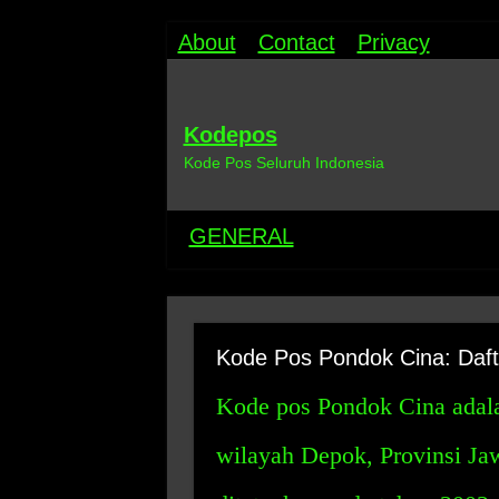
About
Contact
Privacy
Kodepos
Kode Pos Seluruh Indonesia
GENERAL
Kode Pos Pondok Cina: Daf
Kode pos Pondok Cina adala
wilayah Depok, Provinsi Ja