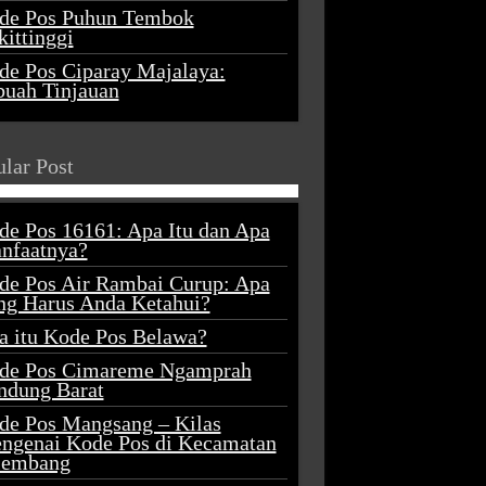
de Pos Puhun Tembok
ittinggi
de Pos Ciparay Majalaya:
buah Tinjauan
lar Post
de Pos 16161: Apa Itu dan Apa
nfaatnya?
de Pos Air Rambai Curup: Apa
ng Harus Anda Ketahui?
a itu Kode Pos Belawa?
de Pos Cimareme Ngamprah
ndung Barat
de Pos Mangsang – Kilas
ngenai Kode Pos di Kecamatan
lembang