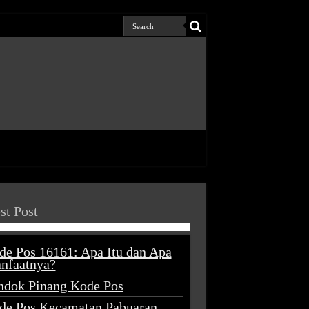
st Post
de Pos 16161: Apa Itu dan Apa
nfaatnya?
ndok Pinang Kode Pos
de Pos Kecamatan Pabuaran