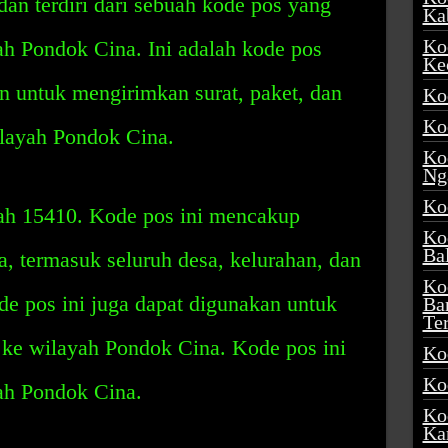
dan terdiri dari sebuah kode pos yang
Ka
Ko
ah Pondok Cina. Ini adalah kode pos
Ke
 untuk mengirimkan surat, paket, dan
Ko
Ko
ilayah Pondok Cina.
Ko
Ng
Ko
ah 15410. Kode pos ini mencakup
Ko
Ba
, termasuk seluruh desa, kelurahan, dan
Ko
ode pos ini juga dapat digunakan untuk
Ba
Te
ke wilayah Pondok Cina. Kode pos ini
Ko
Ko
yah Pondok Cina.
Ko
Ka