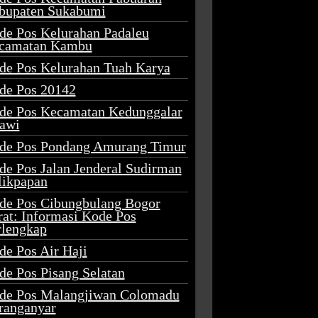
bupaten Sukabumi
de Pos Kelurahan Padaleu
camatan Kambu
de Pos Kelurahan Tuah Karya
de Pos 20142
de Pos Kecamatan Kedunggalar
awi
de Pos Pondang Amurang Timur
de Pos Jalan Jenderal Sudirman
likpapan
de Pos Cibungbulang Bogor
rat: Informasi Kode Pos
rlengkap
de Pos Air Haji
de Pos Pisang Selatan
de Pos Malangjiwan Colomadu
ranganyar