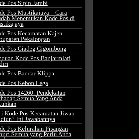
de Pos Sipin Jambi
de Pos Mustikajaya – Cara
dah Menemukan Kode Pos di
stikajaya
de Pos Kecamatan Kajen
bupaten Pekalongan
de Pos Ciadeg Cigombong
nduan Kode Pos Banjarmlati
diri
de Pos Bandar Klippa
de Pos Kebon Lega
de Pos 14260: Pendekatan
rhadap Semua Yang Anda
tuhkan
ri Kode Pos Kecamatan Jiwan
diun? Ini Jawabannya
de Pos Kelurahan Pisangan
mur: Semua yang Perlu Anda