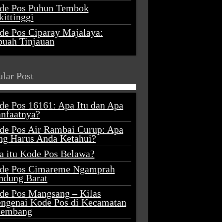
de Pos Puhun Tembok
ittinggi
de Pos Ciparay Majalaya:
buah Tinjauan
lar Post
de Pos 16161: Apa Itu dan Apa
nfaatnya?
de Pos Air Rambai Curup: Apa
ng Harus Anda Ketahui?
a itu Kode Pos Belawa?
de Pos Cimareme Ngamprah
ndung Barat
de Pos Mangsang – Kilas
ngenai Kode Pos di Kecamatan
lembang