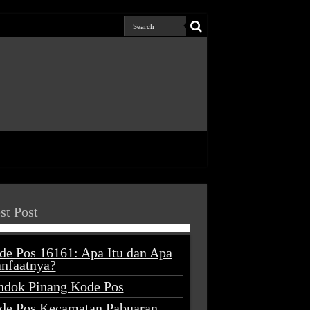
st Post
de Pos 16161: Apa Itu dan Apa
nfaatnya?
ndok Pinang Kode Pos
de Pos Kecamatan Pabuaran