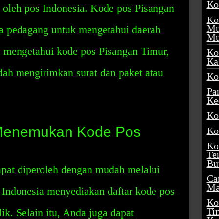
Ko
n oleh pos Indonesia. Kode pos Pisangan
Ko
Mu
ra pedagang untuk mengetahui daerah
Mu
 mengetahui kode pos Pisangan Timur,
Ko
Ka
ah mengirimkan surat dan paket atau
Ko
Pa
Ke
Ko
Menemukan Kode Pos
Ko
Ko
Te
Bu
pat diperoleh dengan mudah melalui
Ca
Ma
 Indonesia menyediakan daftar kode pos
Ko
Ti
ik. Selain itu, Anda juga dapat