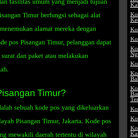
an fasilitas umum yang menjadi tujuan
Ka
Ko
sangan Timur berfungsi sebagai alat
Ke
 menemukan alamat mereka dengan
Ko
Ko
e pos Pisangan Timur, pelanggan dapat
Ko
Ng
surat dan paket atau melakukan
Ko
ah.
Ko
Ba
Ko
Pisangan Timur?
Ba
Te
alah sebuah kode pos yang dikeluarkan
Ko
Ko
layah Pisangan Timur, Jakarta. Kode pos
Ko
Ka
yang mewakili daerah tertentu di wilayah