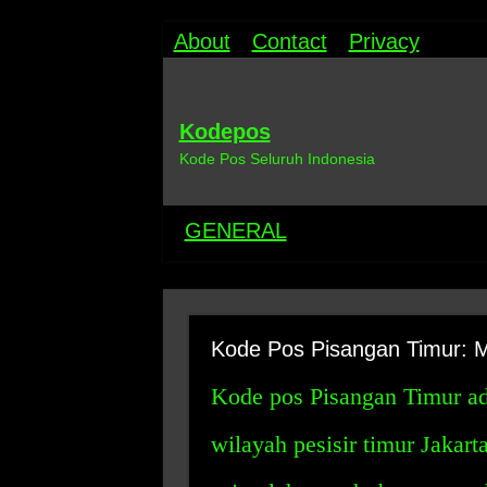
About
Contact
Privacy
Kodepos
Kode Pos Seluruh Indonesia
GENERAL
Kode Pos Pisangan Timur:
Kode pos Pisangan Timur ad
wilayah pesisir timur Jakart