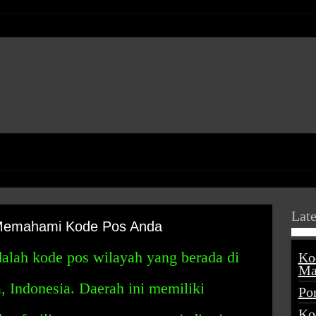
Late
 Memahami Kode Pos Anda
alah kode pos wilayah yang berada di
Ko
Ma
a, Indonesia. Daerah ini memiliki
Po
Ko