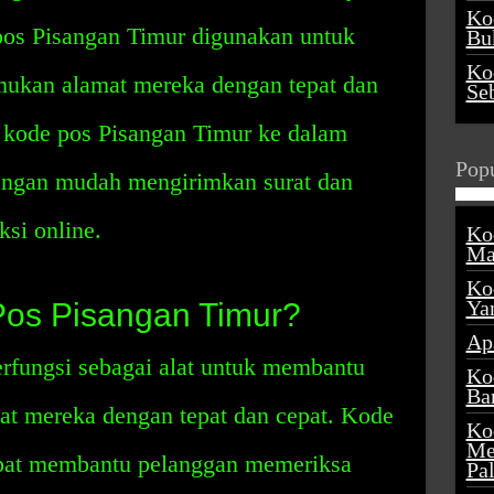
Ko
 pos Pisangan Timur digunakan untuk
Buk
Ko
kan alamat mereka dengan tepat dan
Se
kode pos Pisangan Timur ke dalam
Popu
dengan mudah mengirimkan surat dan
ksi online.
Ko
Ma
Ko
Ya
Pos Pisangan Timur?
Ap
rfungsi sebagai alat untuk membantu
Ko
Ba
t mereka dengan tepat dan cepat. Kode
Ko
Me
apat membantu pelanggan memeriksa
Pa