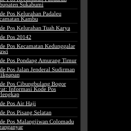
bupaten Sukabumi
de Pos Kelurahan Padaleu
camatan Kambu
de Pos Kelurahan Tuah Karya
de Pos 20142
de Pos Kecamatan Kedunggalar
awi
de Pos Pondang Amurang Timur
de Pos Jalan Jenderal Sudirman
likpapan
de Pos Cibungbulang Bogor
rat: Informasi Kode Pos
rlengkap
de Pos Air Haji
de Pos Pisang Selatan
de Pos Malangjiwan Colomadu
ranganyar