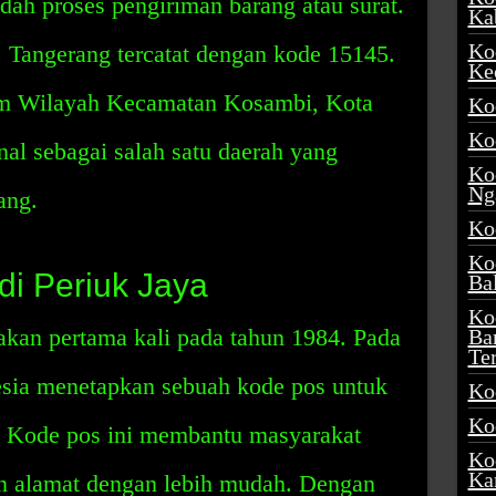
h proses pengiriman barang atau surat.
Ka
Ko
 Tangerang tercatat dengan kode 15145.
Ke
lam Wilayah Kecamatan Kosambi, Kota
Ko
Ko
nal sebagai salah satu daerah yang
Ko
Ng
ang.
Ko
Ko
di Periuk Jaya
Ba
Ko
akan pertama kali pada tahun 1984. Pada
Ba
Te
nesia menetapkan sebuah kode pos untuk
Ko
Ko
. Kode pos ini membantu masyarakat
Ko
Ka
n alamat dengan lebih mudah. Dengan