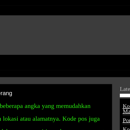
Late
erang
 beberapa angka yang memudahkan
Ko
Ma
lokasi atau alamatnya. Kode pos juga
Po
Ko