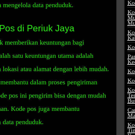
Ko
 mengelola data penduduk.
Ko
Mu
Mu
os di Periuk Jaya
Ko
Ka
ak memberikan keuntungan bagi
Ko
alah satu keuntungan utama adalah
Pa
Ke
lokasi atau alamat dengan lebih mudah.
Ko
Ko
ga membantu dalam proses pengiriman
Ko
ode pos ini pengirim bisa dengan mudah
Te
Bu
man. Kode pos juga membantu
Ca
Ma
 data penduduk.
Ko
Ti