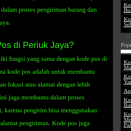
Ko
 dalam proses pengiriman barang dan
Buk
Ko
aya.
Se
os di Periuk Jaya?
Popu
iki fungsi yang sama dengan kode pos di
Ko
Ma
ama kode pos adalah untuk membantu
Ko
Ya
 lokasi atau alamat dengan lebih
Ap
 ini juga membantu dalam proses
Ko
Ba
at, karena pengirim bisa menggunakan
Ko
Me
alamat pengiriman. Kode pos juga
Pa