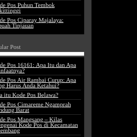
de Pos Puhun Tembok
ittinggi
de Pos Ciparay Majalaya:
buah Tinjauan
lar Post
de Pos 16161: Apa Itu dan Apa
nfaatnya?
de Pos Air Rambai Curup: Apa
ng Harus Anda Ketahui?
a itu Kode Pos Belawa?
de Pos Cimareme Ngamprah
ndung Barat
de Pos Mangsang – Kilas
ngenai Kode Pos di Kecamatan
lembang