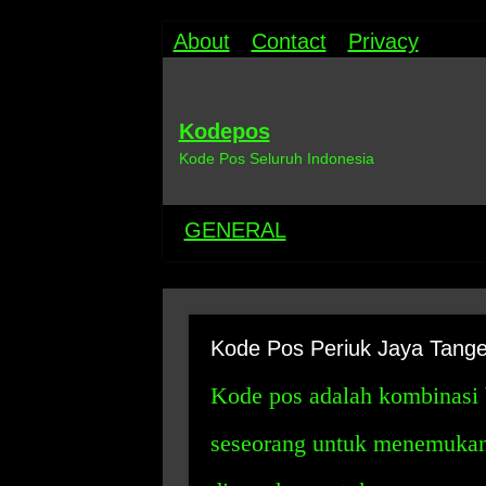
About
Contact
Privacy
Kodepos
Kode Pos Seluruh Indonesia
GENERAL
Kode Pos Periuk Jaya Tang
Kode pos adalah kombinasi
seseorang untuk menemukan 