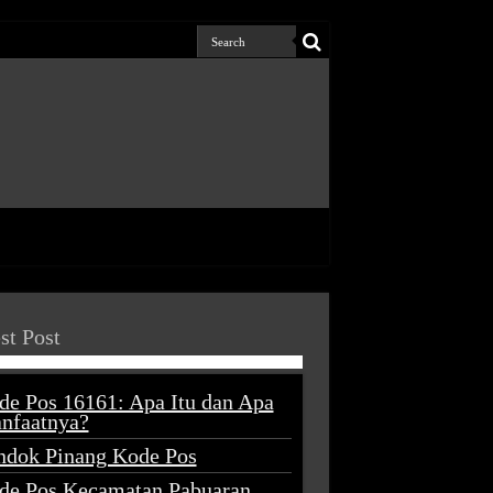
st Post
de Pos 16161: Apa Itu dan Apa
nfaatnya?
ndok Pinang Kode Pos
de Pos Kecamatan Pabuaran