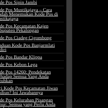
de Pos Sipin Jambi
de Pos Mustikajaya – Cara
dah Menemukan Kode Pos di
stikajaya
de Pos Kecamatan Kajen
bupaten Pekalongan
de Pos Ciadeg Cigombong
nduan Kode Pos Banjarmlati
diri
de Pos Bandar Klippa
de Pos Kebon Lega
de Pos 14260: Pendekatan
rhadap Semua Yang Anda
tuhkan
ri Kode Pos Kecamatan Jiwan
diun? Ini Jawabannya
de Pos Kelurahan Pisangan
mur: Semua yang Perlu Anda