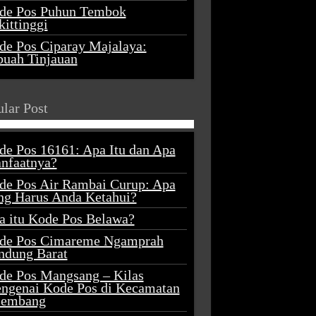
de Pos Puhun Tembok
ittinggi
de Pos Ciparay Majalaya:
buah Tinjauan
lar Post
de Pos 16161: Apa Itu dan Apa
nfaatnya?
de Pos Air Rambai Curup: Apa
ng Harus Anda Ketahui?
a itu Kode Pos Belawa?
de Pos Cimareme Ngamprah
ndung Barat
de Pos Mangsang – Kilas
ngenai Kode Pos di Kecamatan
lembang