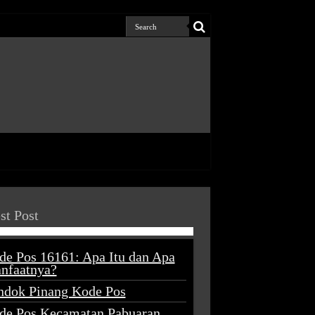
st Post
de Pos 16161: Apa Itu dan Apa
nfaatnya?
ndok Pinang Kode Pos
de Pos Kecamatan Pabuaran