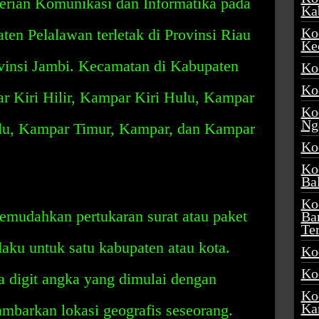
terian Komunikasi dan Informatika pada
Ka
Ko
en Pelalawan terletak di Provinsi Riau
Ke
vinsi Jambi. Kecamatan di Kabupaten
Ko
Ko
r Kiri Hilir, Kampar Kiri Hulu, Kampar
Ko
Ng
Ulu, Kampar Timur, Kampar, dan Kampar
Ko
Ko
Ba
Ko
emudahkan pertukaran surat atau paket
Ba
Te
laku untuk satu kabupaten atau kota.
Ko
Ko
a digit angka yang dimulai dengan
Ko
Ka
mbarkan lokasi geografis seseorang.