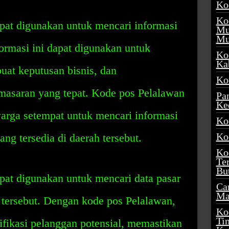
Ko
Ko
pat digunakan untuk mencari informasi
Mu
Mu
formasi ini dapat digunakan untuk
Ko
Ka
uat keputusan bisnis, dan
Ko
asaran yang tepat. Kode pos Pelalawan
Pa
Ke
arga setempat untuk mencari informasi
Ko
Ko
yang tersedia di daerah tersebut.
Ko
Te
Bu
pat digunakan untuk mencari data pasar
Ca
Ma
 tersebut. Dengan kode pos Pelalawan,
Ko
Ti
fikasi pelanggan potensial, memastikan