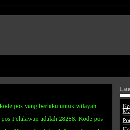
Late
kode pos yang berlaku untuk wilayah
Ko
Ma
 pos Pelalawan adalah 28288. Kode pos
Po
Ko