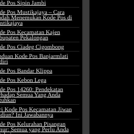
de Pos Sipin Jambi
de Pos Mustikajaya – Cara
dah Menemukan Kode Pos di
stikajaya
de Pos Kecamatan Kajen
bupaten Pekalongan
de Pos Ciadeg Cigombong
nduan Kode Pos Banjarmlati
diri
de Pos Bandar Klippa
de Pos Kebon Lega
de Pos 14260: Pendekatan
rhadap Semua Yang Anda
tuhkan
ri Kode Pos Kecamatan Jiwan
diun? Ini Jawabannya
de Pos Kelurahan Pisangan
mur: Semua yang Perlu Anda