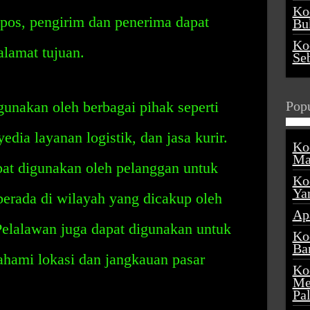
Ko
os, pengirim dan penerima dapat
Buk
Ko
amat tujuan.
Se
unakan oleh berbagai pihak seperti
Popu
dia layanan logistik, dan jasa kurir.
Ko
Ma
apat digunakan oleh pelanggan untuk
Ko
Ya
rada di wilayah yang dicakup oleh
Ap
Pelalawan juga dapat digunakan untuk
Ko
Ba
ami lokasi dan jangkauan pasar
Ko
Me
Pa