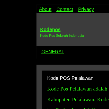
About
Contact
Privacy
Kodepos
Kode Pos Seluruh Indonesia
GENERAL
Kode POS Pelalawan
Kode Pos Pelalawan adalah 
Kabupaten Pelalawan. Kode