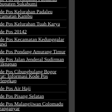
bupaten Sukabumi
de Pos Kelurahan Padaleu
camatan Kambu
de Pos Kelurahan Tuah Karya
de Pos 20142
de Pos Kecamatan Kedunggalar
awi
de Pos Pondang Amurang Timur
de Pos Jalan Jenderal Sudirman
likpapan
de Pos Cibungbulang Bogor
rat: Informasi Kode Pos
rlengkap
de Pos Air Haji
de Pos Pisang Selatan
de Pos Malangjiwan Colomadu
ranganyar