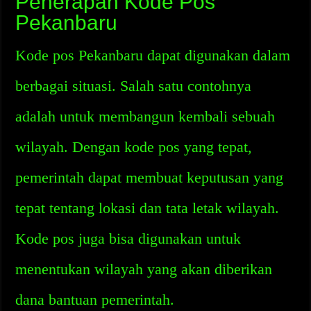
Penerapan Kode Pos
Pekanbaru
Kode pos Pekanbaru dapat digunakan dalam
berbagai situasi. Salah satu contohnya
adalah untuk membangun kembali sebuah
wilayah. Dengan kode pos yang tepat,
pemerintah dapat membuat keputusan yang
tepat tentang lokasi dan tata letak wilayah.
Kode pos juga bisa digunakan untuk
menentukan wilayah yang akan diberikan
dana bantuan pemerintah.