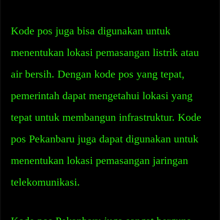
Kode pos juga bisa digunakan untuk
menentukan lokasi pemasangan listrik atau
air bersih. Dengan kode pos yang tepat,
pemerintah dapat mengetahui lokasi yang
tepat untuk membangun infrastruktur. Kode
pos Pekanbaru juga dapat digunakan untuk
menentukan lokasi pemasangan jaringan
telekomunikasi.