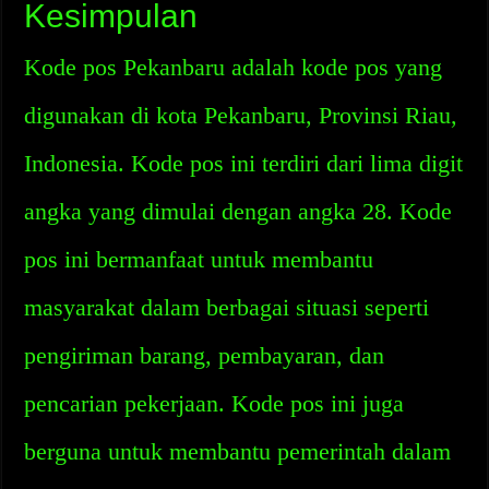
Kesimpulan
Kode pos Pekanbaru adalah kode pos yang
digunakan di kota Pekanbaru, Provinsi Riau,
Indonesia. Kode pos ini terdiri dari lima digit
angka yang dimulai dengan angka 28. Kode
pos ini bermanfaat untuk membantu
masyarakat dalam berbagai situasi seperti
pengiriman barang, pembayaran, dan
pencarian pekerjaan. Kode pos ini juga
berguna untuk membantu pemerintah dalam