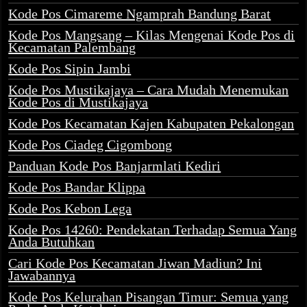
Kode Pos Cimareme Ngamprah Bandung Barat
Kode Pos Mangsang – Kilas Mengenai Kode Pos di
Kecamatan Palembang
Kode Pos Sipin Jambi
Kode Pos Mustikajaya – Cara Mudah Menemukan
Kode Pos di Mustikajaya
Kode Pos Kecamatan Kajen Kabupaten Pekalongan
Kode Pos Ciadeg Cigombong
Panduan Kode Pos Banjarmlati Kediri
Kode Pos Bandar Klippa
Kode Pos Kebon Lega
Kode Pos 14260: Pendekatan Terhadap Semua Yang
Anda Butuhkan
Cari Kode Pos Kecamatan Jiwan Madiun? Ini
Jawabannya
Kode Pos Kelurahan Pisangan Timur: Semua yang