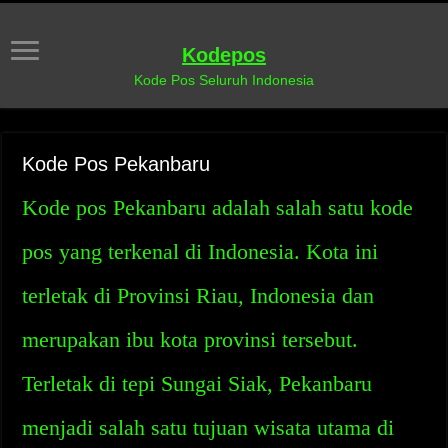
Kodepos
Kode Pos Seluruh Indonesia
Kode Pos Pekanbaru
Kode pos Pekanbaru adalah salah satu kode
pos yang terkenal di Indonesia. Kota ini
terletak di Provinsi Riau, Indonesia dan
merupakan ibu kota provinsi tersebut.
Terletak di tepi Sungai Siak, Pekanbaru
menjadi salah satu tujuan wisata utama di