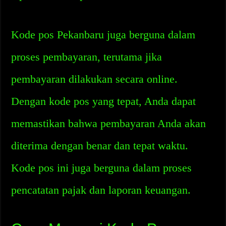
Kode pos Pekanbaru juga berguna dalam
proses pembayaran, terutama jika
pembayaran dilakukan secara online.
Dengan kode pos yang tepat, Anda dapat
memastikan bahwa pembayaran Anda akan
diterima dengan benar dan tepat waktu.
Kode pos ini juga berguna dalam proses
pencatatan pajak dan laporan keuangan.