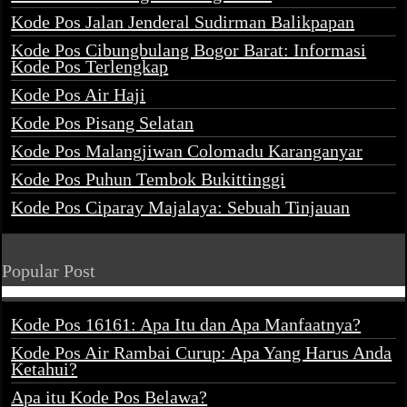
Kode Pos Jalan Jenderal Sudirman Balikpapan
Kode Pos Cibungbulang Bogor Barat: Informasi
Kode Pos Terlengkap
Kode Pos Air Haji
Kode Pos Pisang Selatan
Kode Pos Malangjiwan Colomadu Karanganyar
Kode Pos Puhun Tembok Bukittinggi
Kode Pos Ciparay Majalaya: Sebuah Tinjauan
Popular Post
Kode Pos 16161: Apa Itu dan Apa Manfaatnya?
Kode Pos Air Rambai Curup: Apa Yang Harus Anda
Ketahui?
Apa itu Kode Pos Belawa?