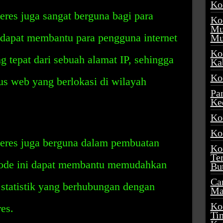
Ko
res juga sangat berguna bagi para
Ko
Mu
 dapat membantu para pengguna internet
Mu
Ko
g tepat dari sebuah alamat IP, sehingga
Ka
Ko
us web yang berlokasi di wilayah
Pa
Ke
Ko
Ko
eres juga berguna dalam pembuatan
Ko
Te
. Kode ini dapat membantu memudahkan
Bu
Ca
statistik yang berhubungan dengan
Ma
Ko
es.
Ti