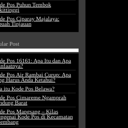
de Pos Puhun Tembok
ittinggi
de Pos Ciparay Majalaya:
buah Tinjauan
lar Post
de Pos 16161: Apa Itu dan Apa
nfaatnya?
de Pos Air Rambai Curup: Apa
ng Harus Anda Ketahui?
a itu Kode Pos Belawa?
de Pos Cimareme Ngamprah
ndung Barat
de Pos Mangsang – Kilas
ngenai Kode Pos di Kecamatan
lembang