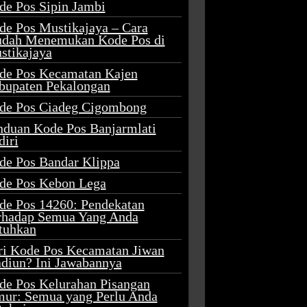
de Pos Sipin Jambi
de Pos Mustikajaya – Cara
dah Menemukan Kode Pos di
stikajaya
de Pos Kecamatan Kajen
bupaten Pekalongan
de Pos Ciadeg Cigombong
nduan Kode Pos Banjarmlati
diri
de Pos Bandar Klippa
de Pos Kebon Lega
de Pos 14260: Pendekatan
rhadap Semua Yang Anda
tuhkan
ri Kode Pos Kecamatan Jiwan
diun? Ini Jawabannya
de Pos Kelurahan Pisangan
mur: Semua yang Perlu Anda