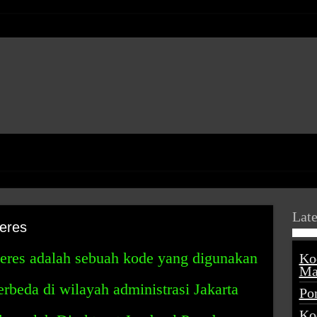
Late
eres
eres adalah sebuah kode yang digunakan
Ko
Ma
beda di wilayah administrasi Jakarta
Po
Ko