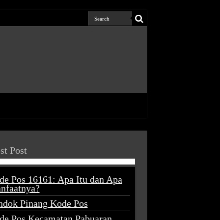
st Post
de Pos 16161: Apa Itu dan Apa
nfaatnya?
ndok Pinang Kode Pos
de Pos Kecamatan Pabuaran