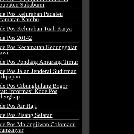
bupaten Sukabumi
de Pos Kelurahan Padaleu
camatan Kambu
de Pos Kelurahan Tuah Karya
de Pos 20142
de Pos Kecamatan Kedunggalar
awi
de Pos Pondang Amurang Timur
de Pos Jalan Jenderal Sudirman
likpapan
de Pos Cibungbulang Bogor
rat: Informasi Kode Pos
rlengkap
de Pos Air Haji
de Pos Pisang Selatan
de Pos Malangjiwan Colomadu
ranganyar