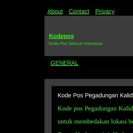
About
Contact
Privacy
Kodepos
Kode Pos Seluruh Indonesia
GENERAL
Kode Pos Pegadungan Kalid
Kode pos Pegadungan Kalid
untuk membedakan lokasi ber