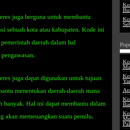
Ko
Buk
eres juga berguna untuk membantu
Ko
Se
si sebuah kota atau kabupaten. Kode ini
pemerintah daerah dalam hal
Popu
n pengawasan.
Ko
Ma
Ko
res juga dapat digunakan untuk tujuan
Ya
Ap
mbantu menentukan daerah-daerah mana
Ko
ih banyak. Hal ini dapat membantu dalam
Ba
Ko
ng akan memenangkan suatu pemilu.
Me
Pa