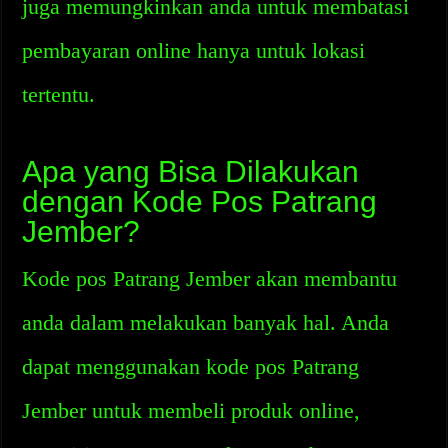
juga memungkinkan anda untuk membatasi
pembayaran online hanya untuk lokasi
tertentu.
Apa yang Bisa Dilakukan
dengan Kode Pos Patrang
Jember?
Kode pos Patrang Jember akan membantu
anda dalam melakukan banyak hal. Anda
dapat menggunakan kode pos Patrang
Jember untuk membeli produk online,