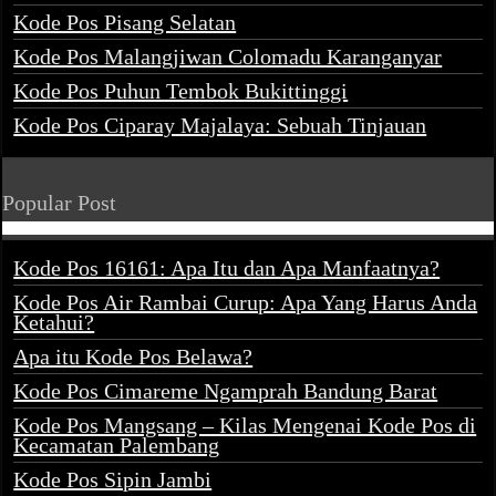
Kode Pos Pisang Selatan
Kode Pos Malangjiwan Colomadu Karanganyar
Kode Pos Puhun Tembok Bukittinggi
Kode Pos Ciparay Majalaya: Sebuah Tinjauan
Popular Post
Kode Pos 16161: Apa Itu dan Apa Manfaatnya?
Kode Pos Air Rambai Curup: Apa Yang Harus Anda
Ketahui?
Apa itu Kode Pos Belawa?
Kode Pos Cimareme Ngamprah Bandung Barat
Kode Pos Mangsang – Kilas Mengenai Kode Pos di
Kecamatan Palembang
Kode Pos Sipin Jambi