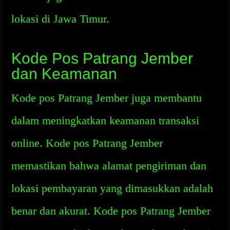
lokasi di Jawa Timur.
Kode Pos Patrang Jember
dan Keamanan
Kode pos Patrang Jember juga membantu
dalam meningkatkan keamanan transaksi
online. Kode pos Patrang Jember
memastikan bahwa alamat pengiriman dan
lokasi pembayaran yang dimasukkan adalah
benar dan akurat. Kode pos Patrang Jember