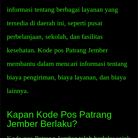
informasi tentang berbagai layanan yang
tersedia di daerah ini, seperti pusat
perbelanjaan, sekolah, dan fasilitas
kesehatan. Kode pos Patrang Jember
membantu dalam mencari informasi tentang
biaya pengiriman, biaya layanan, dan biaya
lainnya.
Kapan Kode Pos Patrang
Jember Berlaku?