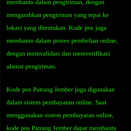
membantu dalam pengiriman, dengan
mengarahkan pengiriman yang tepat ke
lokasi yang ditentukan. Kode pos juga
membantu dalam proses pembelian online,
dengan memvalidasi dan memverifikasi
alamat pengiriman.
Kode pos Patrang Jember juga digunakan
dalam sistem pembayaran online. Saat
menggunakan sistem pembayaran online,
kode pos Patrang Jember dapat membantu