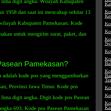
lima digit angka. Wilayah Kabupaten
Ka
Ko
un 1958 dan saat ini mencakup sekitar 13
Ke
 wilayah Kabupaten Pamekasan. Kode
Ko
Ko
akan untuk mengirim surat, paket, dan
Ko
Ng
Ko
Ko
 Pasean Pamekasan?
Ba
Ko
n adalah kode pos yang menggambarkan
Ba
Te
an, Provinsi Jawa Timur. Kode pos
Ko
Ko
lima digit angka. Digit kode pos Pasean
Ko
Ka
angka 693. Kode pos Pasean Pamekasan