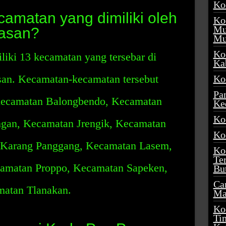
Ko
amatan yang dimiliki oleh
Ko
Mu
asan?
Mu
Ko
ki 13 kecamatan yang tersebar di
Ka
an. Kecamatan-kecamatan tersebut
Ko
Pa
Kecamatan Balongbendo, Kecamatan
Ke
Ko
gan, Kecamatan Jrengik, Kecamatan
Ko
 Karang Panggang, Kecamatan Lasem,
Ko
Te
amatan Proppo, Kecamatan Sapeken,
Bu
Ca
atan Tlanakan.
Ma
Ko
Ti