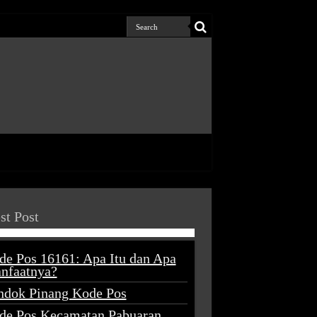
st Post
de Pos 16161: Apa Itu dan Apa
nfaatnya?
ndok Pinang Kode Pos
de Pos Kecamatan Pabuaran