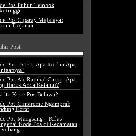
de Pos Puhun Tembok
ittinggi
de Pos Ciparay Majalaya:
buah Tinjauan
lar Post
de Pos 16161: Apa Itu dan Apa
nfaatnya?
de Pos Air Rambai Curup: Apa
ng Harus Anda Ketahui?
a itu Kode Pos Belawa?
de Pos Cimareme Ngamprah
ndung Barat
de Pos Mangsang – Kilas
ngenai Kode Pos di Kecamatan
lembang