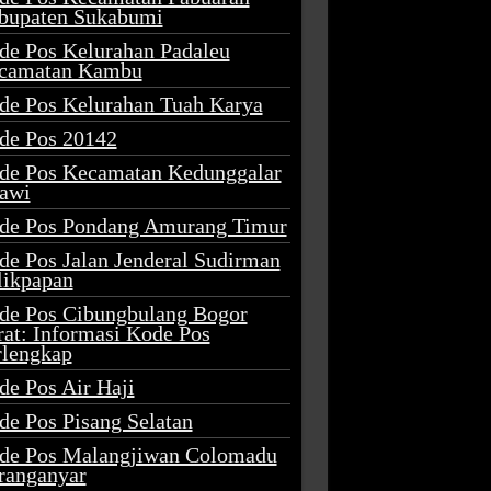
bupaten Sukabumi
de Pos Kelurahan Padaleu
camatan Kambu
de Pos Kelurahan Tuah Karya
de Pos 20142
de Pos Kecamatan Kedunggalar
awi
de Pos Pondang Amurang Timur
de Pos Jalan Jenderal Sudirman
likpapan
de Pos Cibungbulang Bogor
rat: Informasi Kode Pos
rlengkap
de Pos Air Haji
de Pos Pisang Selatan
de Pos Malangjiwan Colomadu
ranganyar