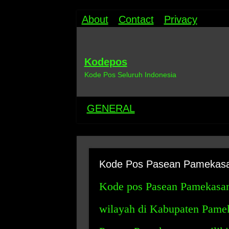
About
Contact
Privacy
Kodepos
Kode Pos Seluruh Indonesia
GENERAL
Kode Pos Pasean Pamekas
Kode pos Pasean Pamekasan
wilayah di Kabupaten Pamek