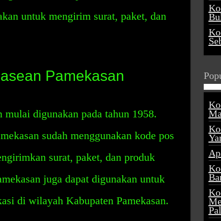
Ko
kan untuk mengirim surat, paket, dan
Buk
Ko
Se
Pasean Pamekasan
Popu
Ko
 mulai digunakan pada tahun 1958.
Ma
Ko
 Pamekasan sudah menggunakan kode pos
Ya
Ap
girimkan surat, paket, dan produk
Ko
Ba
amekasan juga dapat digunakan untuk
Ko
asi di wilayah Kabupaten Pamekasan.
Me
Pa