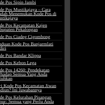
de Pos Sipin Jambi
de Pos Mustikajaya – Cara
dah Menemukan Kode Pos di
stikajaya
de Pos Kecamatan Kajen
bupaten Pekalongan
de Pos Ciadeg Cigombong
nduan Kode Pos Banjarmlati
diri
de Pos Bandar Klippa
de Pos Kebon Lega
de Pos 14260: Pendekatan
rhadap Semua Yang Anda
tuhkan
ri Kode Pos Kecamatan Jiwan
diun? Ini Jawabannya
de Pos Kelurahan Pisangan
mur: Semua yang Perlu Anda