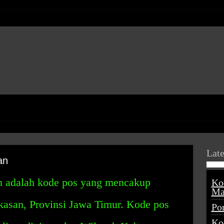
Late
an
 adalah kode pos yang mencakup
Ko
Ma
asan, Provinsi Jawa Timur. Kode pos
Po
Ko