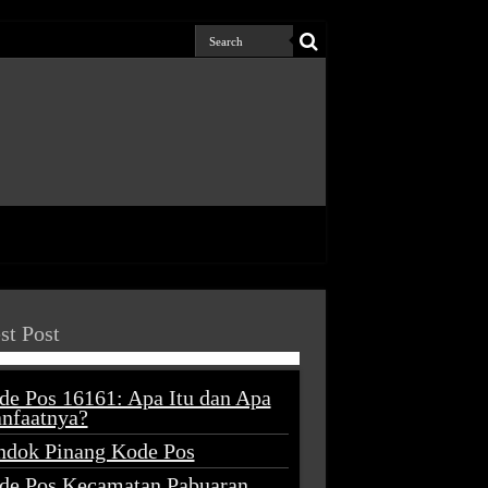
st Post
de Pos 16161: Apa Itu dan Apa
nfaatnya?
ndok Pinang Kode Pos
de Pos Kecamatan Pabuaran