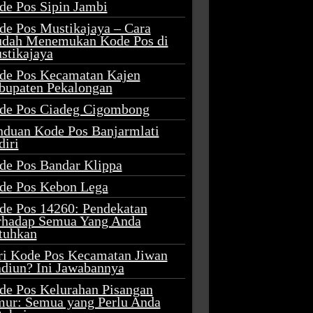
de Pos Sipin Jambi
de Pos Mustikajaya – Cara
dah Menemukan Kode Pos di
stikajaya
de Pos Kecamatan Kajen
bupaten Pekalongan
de Pos Ciadeg Cigombong
nduan Kode Pos Banjarmlati
diri
de Pos Bandar Klippa
de Pos Kebon Lega
de Pos 14260: Pendekatan
rhadap Semua Yang Anda
tuhkan
ri Kode Pos Kecamatan Jiwan
diun? Ini Jawabannya
de Pos Kelurahan Pisangan
mur: Semua yang Perlu Anda