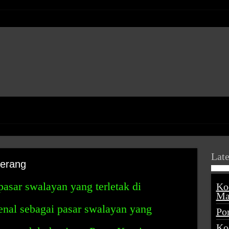
Late
erang
asar swalayan yang terletak di
Ko
Ma
enal sebagai pasar swalayan yang
Po
Ko