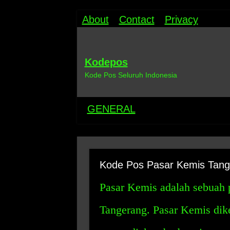
About
Contact
Privacy
Kodepos
Kode Pos Seluruh Indonesia
GENERAL
Kode Pos Pasar Kemis Tang
Pasar Kemis adalah sebuah p
Tangerang. Pasar Kemis dik