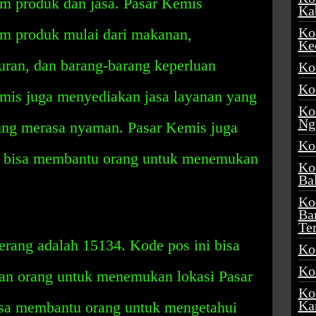
m produk dan jasa. Pasar Kemis
Ka
Ko
m produk mulai dari makanan,
Ke
ran, dan barang-barang keperluan
Ko
Ko
Kemis juga menyediakan jasa layanan yang
Ko
Ng
ung merasa nyaman. Pasar Kemis juga
Ko
 bisa membantu orang untuk menemukan
Ko
Ba
Ko
Ba
Te
rang adalah 15134. Kode pos ini bisa
Ko
Ko
n orang untuk menemukan lokasi Pasar
Ko
Ka
isa membantu orang untuk mengetahui