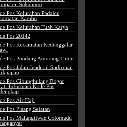
bupaten Sukabumi
de Pos Kelurahan Padaleu
camatan Kambu
de Pos Kelurahan Tuah Karya
de Pos 20142
de Pos Kecamatan Kedunggalar
awi
de Pos Pondang Amurang Timur
de Pos Jalan Jenderal Sudirman
likpapan
de Pos Cibungbulang Bogor
rat: Informasi Kode Pos
rlengkap
de Pos Air Haji
de Pos Pisang Selatan
de Pos Malangjiwan Colomadu
ranganyar