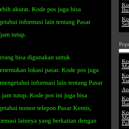
Ko
ebih akurat. Kode pos juga bisa
Buk
Ko
tahui informasi lain tentang Pasar
Se
jam tutup.
Popu
rang bisa digunakan untuk
Ko
Ma
nemukan lokasi pasar. Kode pos juga
Ko
Ya
engetahui informasi lain tentang Pasar
Ap
 jam tutup. Kode pos ini juga bisa
Ko
Ba
etahui nomor telepon Pasar Kemis,
Ko
Me
ormasi lainnya yang berkaitan dengan
Pa