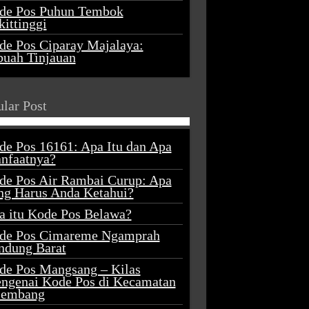
de Pos Puhun Tembok
ittinggi
de Pos Ciparay Majalaya:
buah Tinjauan
lar Post
de Pos 16161: Apa Itu dan Apa
nfaatnya?
de Pos Air Rambai Curup: Apa
ng Harus Anda Ketahui?
a itu Kode Pos Belawa?
de Pos Cimareme Ngamprah
ndung Barat
de Pos Mangsang – Kilas
ngenai Kode Pos di Kecamatan
lembang