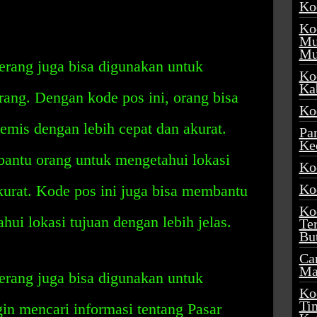
Ko
Ko
Mu
Mu
rang juga bisa digunakan untuk
Ko
Ka
ng. Dengan kode pos ini, orang bisa
Ko
mis dengan lebih cepat dan akurat.
Pa
Ke
bantu orang untuk mengetahui lokasi
Ko
Ko
kurat. Kode pos ini juga bisa membantu
Ko
ui lokasi tujuan dengan lebih jelas.
Te
Bu
Ca
Ma
rang juga bisa digunakan untuk
Ko
Ti
n mencari informasi tentang Pasar