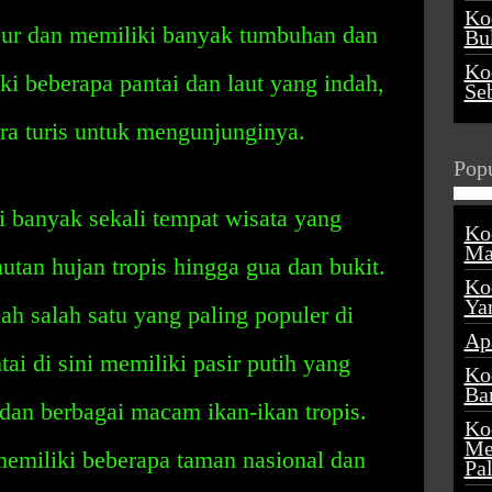
Ko
bur dan memiliki banyak tumbuhan dan
Buk
Ko
ki beberapa pantai dan laut yang indah,
Se
ra turis untuk mengunjunginya.
Popu
 banyak sekali tempat wisata yang
Ko
Ma
hutan hujan tropis hingga gua dan bukit.
Ko
Ya
lah salah satu yang paling populer di
Ap
ai di sini memiliki pasir putih yang
Ko
Ba
, dan berbagai macam ikan-ikan tropis.
Ko
Me
 memiliki beberapa taman nasional dan
Pa