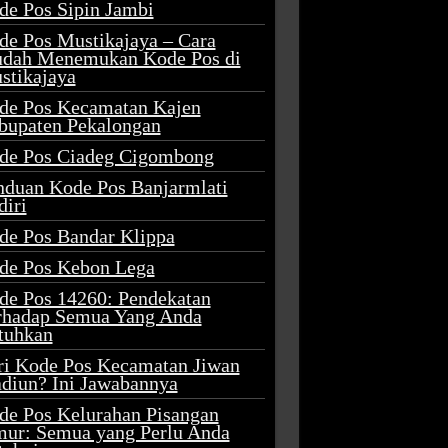
de Pos Sipin Jambi
de Pos Mustikajaya – Cara
dah Menemukan Kode Pos di
stikajaya
de Pos Kecamatan Kajen
bupaten Pekalongan
de Pos Ciadeg Cigombong
nduan Kode Pos Banjarmlati
diri
de Pos Bandar Klippa
de Pos Kebon Lega
de Pos 14260: Pendekatan
rhadap Semua Yang Anda
tuhkan
ri Kode Pos Kecamatan Jiwan
diun? Ini Jawabannya
de Pos Kelurahan Pisangan
mur: Semua yang Perlu Anda