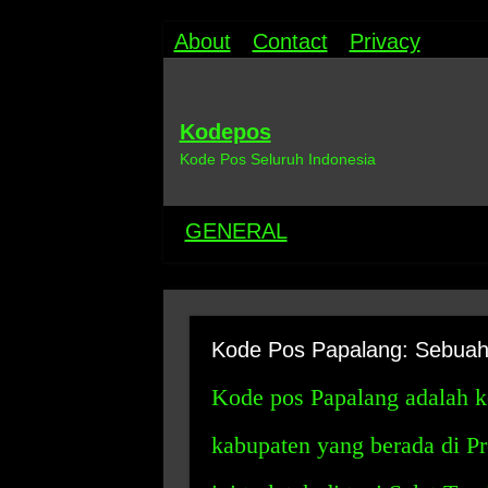
About
Contact
Privacy
Kodepos
Kode Pos Seluruh Indonesia
GENERAL
Kode Pos Papalang: Sebuah
Kode pos Papalang adalah ko
kabupaten yang berada di Pr