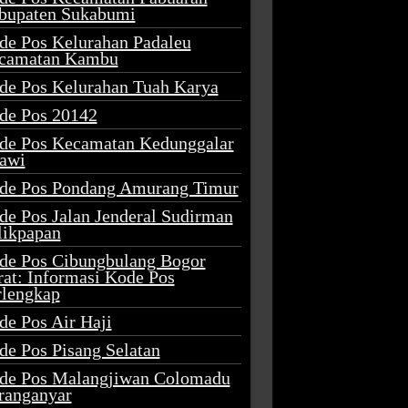
bupaten Sukabumi
de Pos Kelurahan Padaleu
camatan Kambu
de Pos Kelurahan Tuah Karya
de Pos 20142
de Pos Kecamatan Kedunggalar
awi
de Pos Pondang Amurang Timur
de Pos Jalan Jenderal Sudirman
likpapan
de Pos Cibungbulang Bogor
rat: Informasi Kode Pos
rlengkap
de Pos Air Haji
de Pos Pisang Selatan
de Pos Malangjiwan Colomadu
ranganyar