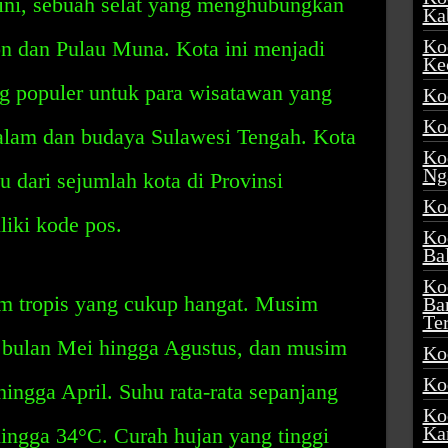
omini, sebuah selat yang menghubungkan
Ka
Ko
n dan Pulau Muna. Kota ini menjadi
Ke
ng populer untuk para wisatawan yang
Ko
Ko
alam dan budaya Sulawesi Tengah. Kota
Ko
Ng
u dari sejumlah kota di Provinsi
Ko
iki kode pos.
Ko
Ba
Ko
im tropis yang cukup hangat. Musim
Ba
Te
 bulan Mei hingga Agustus, dan musim
Ko
Ko
hingga April. Suhu rata-rata sepanjang
Ko
Ka
hingga 34°C. Curah hujan yang tinggi