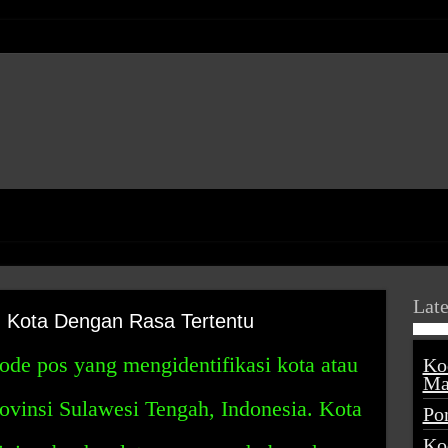
Late
 Kota Dengan Rasa Tertentu
de pos yang mengidentifikasi kota atau
Ko
Ma
ovinsi Sulawesi Tengah, Indonesia. Kota
Po
Ko