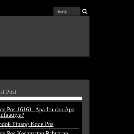
st Post
de Pos 16161: Apa Itu dan Apa
nfaatnya?
ndok Pinang Kode Pos
de Pos Kecamatan Pabuaran