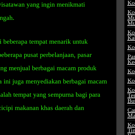
Ko
wisatawan yang ingin menikmati
Ko
ngah.
Mu
Mu
Ko
Ka
i beberapa tempat menarik untuk
Ko
 beberapa pusat perbelanjaan, pasar
Pa
Ke
yang menjual berbagai macam produk
Ko
Ko
ta ini juga menyediakan berbagai macam
Ko
dalah tempat yang sempurna bagi para
Te
Bu
icipi makanan khas daerah dan
Ca
Ma
Ko
Ti