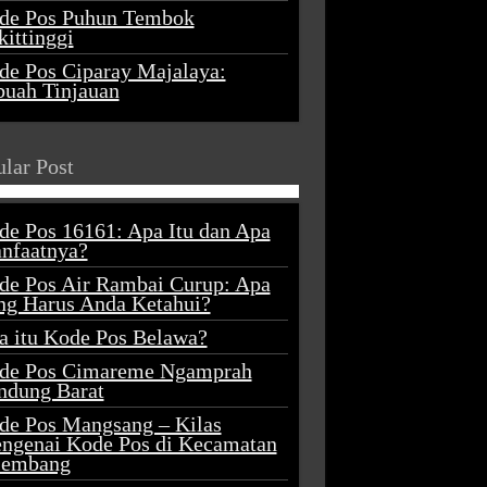
de Pos Puhun Tembok
ittinggi
de Pos Ciparay Majalaya:
buah Tinjauan
lar Post
de Pos 16161: Apa Itu dan Apa
nfaatnya?
de Pos Air Rambai Curup: Apa
ng Harus Anda Ketahui?
a itu Kode Pos Belawa?
de Pos Cimareme Ngamprah
ndung Barat
de Pos Mangsang – Kilas
ngenai Kode Pos di Kecamatan
lembang