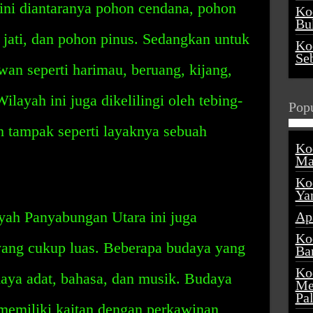
 sini diantaranya pohon cendana, pohon
Ko
Buk
jati, dan pohon pinus. Sedangkan untuk
Ko
Se
an seperti harimau, beruang, kijang,
ilayah ini juga dikelilingi oleh tebing-
Popu
h tampak seperti layaknya sebuah
Ko
Ma
Ko
Ya
yah Panyabungan Utara ini juga
Ap
Ko
ang cukup luas. Beberapa budaya yang
Ba
Ko
udaya adat, bahasa, dan musik. Budaya
Me
Pa
 memiliki kaitan dengan perkawinan,