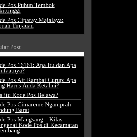
de Pos Puhun Tembok
ittinggi
de Pos Ciparay Majalaya:
buah Tinjauan
lar Post
de Pos 16161: Apa Itu dan Apa
nfaatnya?
de Pos Air Rambai Curup: Apa
ng Harus Anda Ketahui?
a itu Kode Pos Belawa?
de Pos Cimareme Ngamprah
ndung Barat
de Pos Mangsang – Kilas
ngenai Kode Pos di Kecamatan
lembang