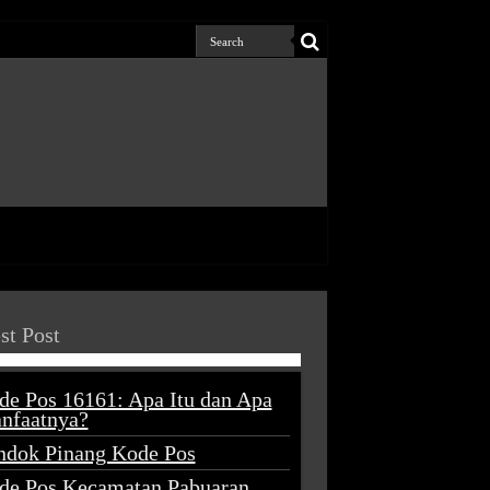
st Post
de Pos 16161: Apa Itu dan Apa
nfaatnya?
ndok Pinang Kode Pos
de Pos Kecamatan Pabuaran