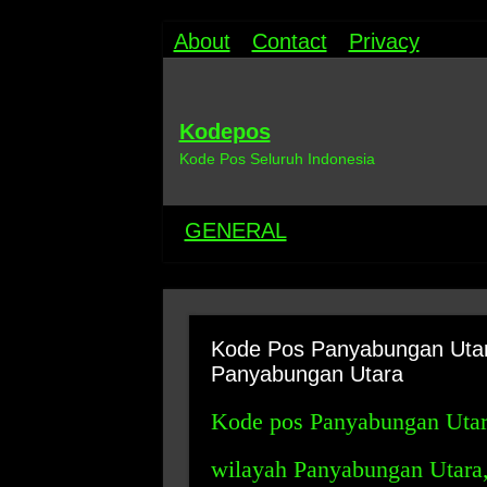
About
Contact
Privacy
Kodepos
Kode Pos Seluruh Indonesia
GENERAL
Kode Pos Panyabungan Utara
Panyabungan Utara
Kode pos Panyabungan Utara
wilayah Panyabungan Utara,