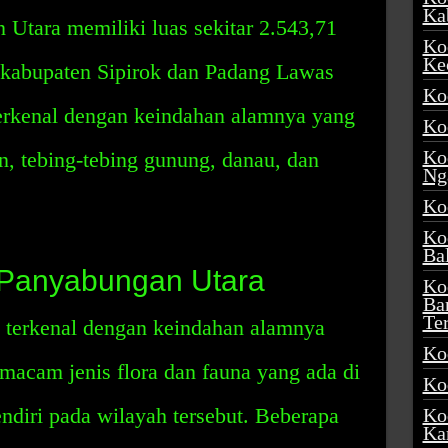
Ka
Utara memiliki luas sekitar 2.543,71
Ko
Ke
 kabupaten Sipirok dan Padang Lawas
Ko
erkenal dengan keindahan alamnya yang
Ko
Ko
, tebing-tebing gunung, danau, dan
Ng
Ko
Ko
Ba
 Panyabungan Utara
Ko
Ba
Te
 terkenal dengan keindahan alamnya
Ko
acam jenis flora dan fauna yang ada di
Ko
ndiri pada wilayah tersebut. Beberapa
Ko
Ka