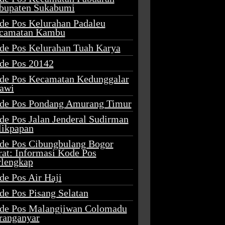
bupaten Sukabumi
de Pos Kelurahan Padaleu
camatan Kambu
de Pos Kelurahan Tuah Karya
de Pos 20142
de Pos Kecamatan Kedunggalar
awi
de Pos Pondang Amurang Timur
de Pos Jalan Jenderal Sudirman
likpapan
de Pos Cibungbulang Bogor
rat: Informasi Kode Pos
rlengkap
de Pos Air Haji
de Pos Pisang Selatan
de Pos Malangjiwan Colomadu
ranganyar