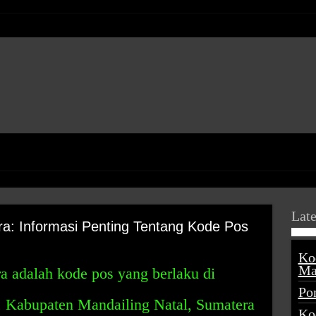
Late
: Informasi Penting Tentang Kode Pos
Ko
Ma
 adalah kode pos yang berlaku di
Po
 Kabupaten Mandailing Natal, Sumatera
Ko