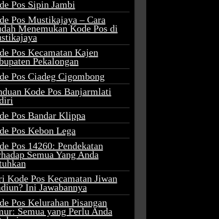
de Pos Sipin Jambi
de Pos Mustikajaya – Cara
dah Menemukan Kode Pos di
stikajaya
de Pos Kecamatan Kajen
bupaten Pekalongan
de Pos Ciadeg Cigombong
nduan Kode Pos Banjarmlati
diri
de Pos Bandar Klippa
de Pos Kebon Lega
de Pos 14260: Pendekatan
rhadap Semua Yang Anda
tuhkan
ri Kode Pos Kecamatan Jiwan
diun? Ini Jawabannya
de Pos Kelurahan Pisangan
mur: Semua yang Perlu Anda