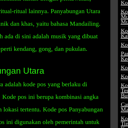
Ko
tual-ritual lainnya. Panyabungan Utara
Ko
Mu
Mu
nik dan khas, yaitu bahasa Mandailing.
Ko
h ada di sini adalah musik yang dibuat
Ka
Ko
seperti kendang, gong, dan pukulan.
Pa
Ke
Ko
ngan Utara
Ko
 adalah kode pos yang berlaku di
Ko
Te
Bu
 Kode pos ini berupa kombinasi angka
Ca
 lokasi tertentu. Kode pos Panyabungan
Ma
Ko
s ini digunakan oleh pemerintah untuk
Ti