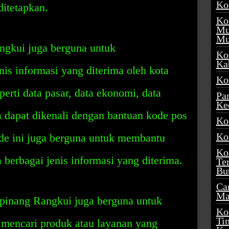
Ko
ditetapkan.
Ko
Mu
Mu
ngkui juga berguna untuk
Ko
Ka
nis informasi yang diterima oleh kota
Ko
erti data pasar, data ekonomi, data
Pa
Ke
ga dapat dikenali dengan bantuan kode pos
Ko
Ko
e ini juga berguna untuk membantu
Ko
berbagai jenis informasi yang diterima.
Te
Bu
Ca
Ma
lpinang Rangkui juga berguna untuk
Ko
Ti
mencari produk atau layanan yang