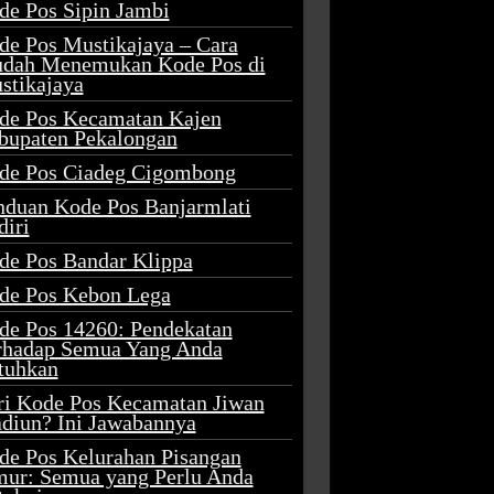
de Pos Sipin Jambi
de Pos Mustikajaya – Cara
dah Menemukan Kode Pos di
stikajaya
de Pos Kecamatan Kajen
bupaten Pekalongan
de Pos Ciadeg Cigombong
nduan Kode Pos Banjarmlati
diri
de Pos Bandar Klippa
de Pos Kebon Lega
de Pos 14260: Pendekatan
rhadap Semua Yang Anda
tuhkan
ri Kode Pos Kecamatan Jiwan
diun? Ini Jawabannya
de Pos Kelurahan Pisangan
mur: Semua yang Perlu Anda