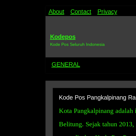
About
Contact
Privacy
Kodepos
Kode Pos Seluruh Indonesia
GENERAL
Kode Pos Pangkalpinang Ra
Kota Pangkalpinang adalah 
Belitung. Sejak tahun 2013