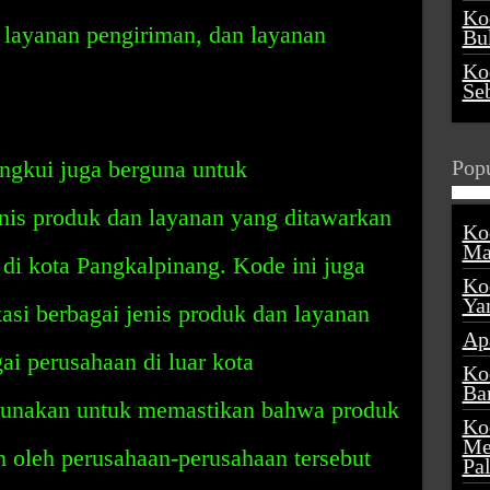
Ko
, layanan pengiriman, dan layanan
Buk
Ko
Se
ngkui juga berguna untuk
Popu
enis produk dan layanan yang ditawarkan
Ko
Ma
di kota Pangkalpinang. Kode ini juga
Ko
Ya
asi berbagai jenis produk dan layanan
Ap
ai perusahaan di luar kota
Ko
Ba
igunakan untuk memastikan bahwa produk
Ko
Me
 oleh perusahaan-perusahaan tersebut
Pa