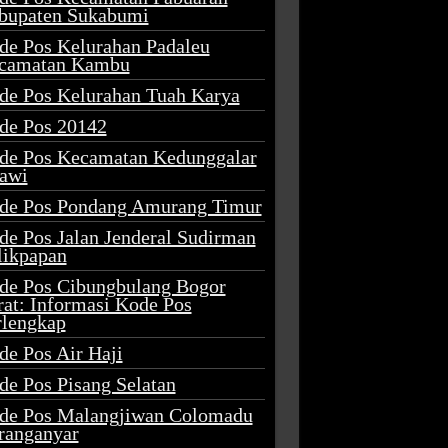
bupaten Sukabumi
de Pos Kelurahan Padaleu
camatan Kambu
de Pos Kelurahan Tuah Karya
de Pos 20142
de Pos Kecamatan Kedunggalar
awi
de Pos Pondang Amurang Timur
de Pos Jalan Jenderal Sudirman
likpapan
de Pos Cibungbulang Bogor
rat: Informasi Kode Pos
rlengkap
de Pos Air Haji
de Pos Pisang Selatan
de Pos Malangjiwan Colomadu
ranganyar