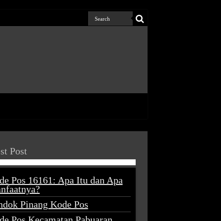
st Post
de Pos 16161: Apa Itu dan Apa
nfaatnya?
ndok Pinang Kode Pos
de Pos Kecamatan Pabuaran