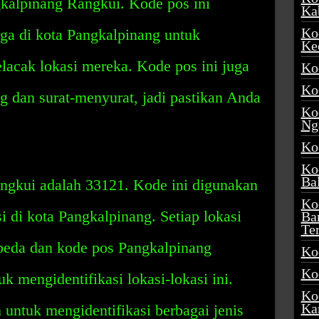
kalpinang Rangkui. Kode pos ini
Ka
Ko
ga di kota Pangkalpinang untuk
Ke
cak lokasi mereka. Kode pos ini juga
Ko
Ko
 dan surat-menyurat, jadi pastikan Anda
Ko
Ng
Ko
Ko
Ba
gkui adalah 33121. Kode ini digunakan
Ko
i di kota Pangkalpinang. Setiap lokasi
Ba
Te
beda dan kode pos Pangkalpinang
Ko
Ko
 mengidentifikasi lokasi-lokasi ini.
Ko
Ka
 untuk mengidentifikasi berbagai jenis