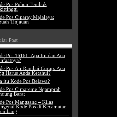
de Pos Puhun Tembok
ittinggi
de Pos Ciparay Majalaya:
buah Tinjauan
lar Post
de Pos 16161: Apa Itu dan Apa
nfaatnya?
de Pos Air Rambai Curup: Apa
ng Harus Anda Ketahui?
a itu Kode Pos Belawa?
de Pos Cimareme Ngamprah
ndung Barat
de Pos Mangsang – Kilas
ngenai Kode Pos di Kecamatan
lembang