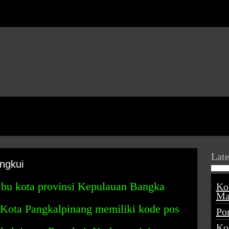
Late
ngkui
ibu kota provinsi Kepulauan Bangka
Ko
Ma
, Kota Pangkalpinang memiliki kode pos
Po
Ko