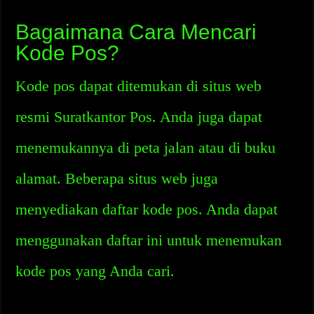
Bagaimana Cara Mencari
Kode Pos?
Kode pos dapat ditemukan di situs web
resmi Suratkantor Pos. Anda juga dapat
menemukannya di peta jalan atau di buku
alamat. Beberapa situs web juga
menyediakan daftar kode pos. Anda dapat
menggunakan daftar ini untuk menemukan
kode pos yang Anda cari.