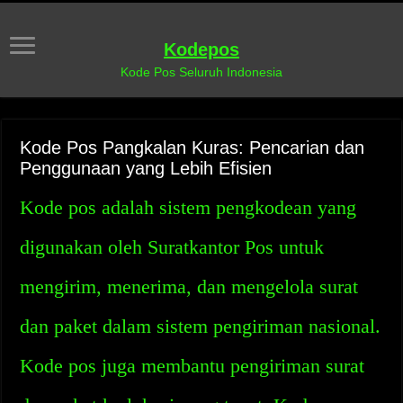
Kodepos
Kode Pos Seluruh Indonesia
Kode Pos Pangkalan Kuras: Pencarian dan
Penggunaan yang Lebih Efisien
Kode pos adalah sistem pengkodean yang
digunakan oleh Suratkantor Pos untuk
mengirim, menerima, dan mengelola surat
dan paket dalam sistem pengiriman nasional.
Kode pos juga membantu pengiriman surat