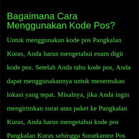
Bagaimana Cara
Menggunakan Kode Pos?
Untuk menggunakan kode pos Pangkalan
Kuras, Anda harus mengetahui enam digit
kode pos. Setelah Anda tahu kode pos, Anda
dapat menggunakannya untuk menemukan
lokasi yang tepat. Misalnya, jika Anda ingin
mengirimkan surat atau paket ke Pangkalan
Kuras, Anda harus mengetahui kode pos
Pangkalan Kuras sehingga Suratkantor Pos