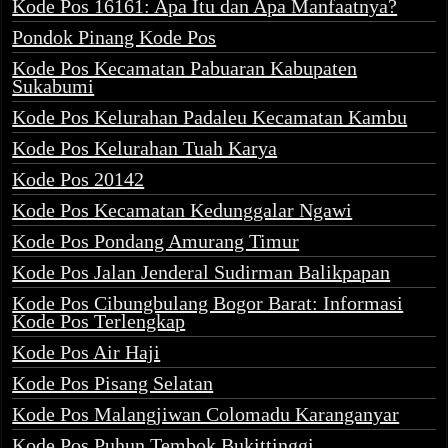
Kode Pos 16161: Apa Itu dan Apa Manfaatnya?
Pondok Pinang Kode Pos
Kode Pos Kecamatan Pabuaran Kabupaten
Sukabumi
Kode Pos Kelurahan Padaleu Kecamatan Kambu
Kode Pos Kelurahan Tuah Karya
Kode Pos 20142
Kode Pos Kecamatan Kedunggalar Ngawi
Kode Pos Pondang Amurang Timur
Kode Pos Jalan Jenderal Sudirman Balikpapan
Kode Pos Cibungbulang Bogor Barat: Informasi
Kode Pos Terlengkap
Kode Pos Air Haji
Kode Pos Pisang Selatan
Kode Pos Malangjiwan Colomadu Karanganyar
Kode Pos Puhun Tembok Bukittinggi