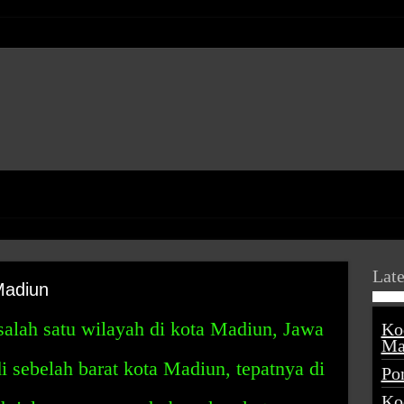
Late
Madiun
lah satu wilayah di kota Madiun, Jawa
Ko
Ma
di sebelah barat kota Madiun, tepatnya di
Po
Ko