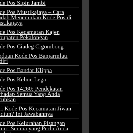
de Pos Sipin Jambi
de Pos Mustikajaya – Cara
dah Menemukan Kode Pos di
stikajaya
de Pos Kecamatan Kajen
bupaten Pekalongan
de Pos Ciadeg Cigombong
nduan Kode Pos Banjarmlati
diri
de Pos Bandar Klippa
de Pos Kebon Lega
de Pos 14260: Pendekatan
rhadap Semua Yang Anda
tuhkan
ri Kode Pos Kecamatan Jiwan
diun? Ini Jawabannya
de Pos Kelurahan Pisangan
mur: Semua yang Perlu Anda