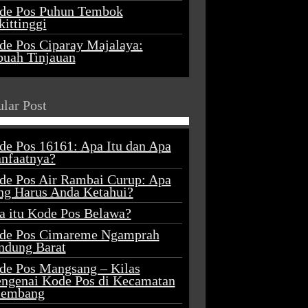
de Pos Puhun Tembok
ittinggi
de Pos Ciparay Majalaya:
buah Tinjauan
lar Post
de Pos 16161: Apa Itu dan Apa
nfaatnya?
de Pos Air Rambai Curup: Apa
ng Harus Anda Ketahui?
a itu Kode Pos Belawa?
de Pos Cimareme Ngamprah
ndung Barat
de Pos Mangsang – Kilas
ngenai Kode Pos di Kecamatan
lembang