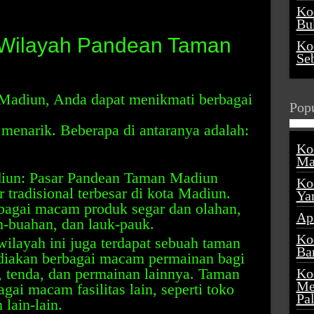
Ko
Buk
i Wilayah Pandean Taman
Ko
Se
Madiun, Anda dapat menikmati berbagai
Popu
menarik. Beberapa di antaranya adalah:
Ko
Ma
iun: Pasar Pandean Taman Madiun
Ko
 tradisional terbesar di kota Madiun.
Ya
bagai macam produk segar dan olahan,
Ap
h-buahan, dan lauk-pauk.
Ko
layah ini juga terdapat sebuah taman
Ba
iakan berbagai macam permainan bagi
, tenda, dan permainan lainnya. Taman
Ko
Me
gai macam fasilitas lain, seperti toko
Pa
lain-lain.