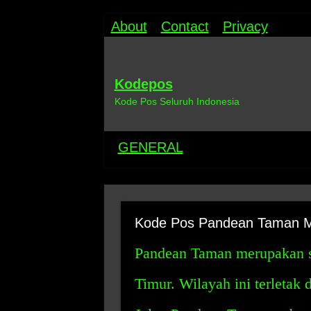
About
Contact
Privacy
Kodepos
Kode Pos Seluruh Indonesia
GENERAL
Kode Pos Pandean Taman 
Pandean Taman merupakan sa
Timur. Wilayah ini terletak 