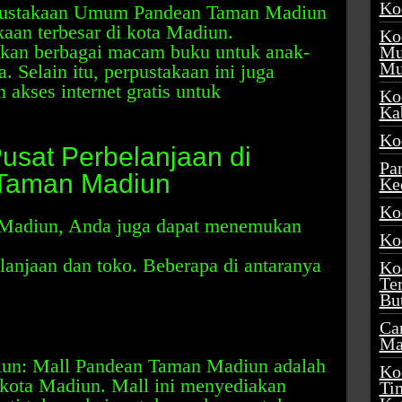
Ko
pustakaan Umum Pandean Taman Madiun
kaan terbesar di kota Madiun.
Ko
akan berbagai macam buku untuk anak-
Mu
Mu
 Selain itu, perpustakaan ini juga
akses internet gratis untuk
Ko
Ka
Ko
sat Perbelanjaan di
Pa
Taman Madiun
Ke
Ko
Madiun, Anda juga dapat menemukan
Ko
anjaan dan toko. Beberapa di antaranya
Ko
Te
Bu
Ca
Ma
un: Mall Pandean Taman Madiun adalah
Ko
i kota Madiun. Mall ini menyediakan
Ti