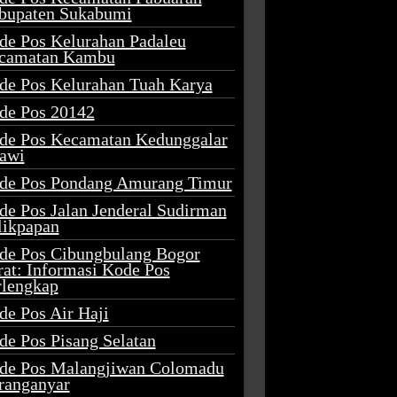
bupaten Sukabumi
de Pos Kelurahan Padaleu
camatan Kambu
de Pos Kelurahan Tuah Karya
de Pos 20142
de Pos Kecamatan Kedunggalar
awi
de Pos Pondang Amurang Timur
de Pos Jalan Jenderal Sudirman
likpapan
de Pos Cibungbulang Bogor
rat: Informasi Kode Pos
rlengkap
de Pos Air Haji
de Pos Pisang Selatan
de Pos Malangjiwan Colomadu
ranganyar