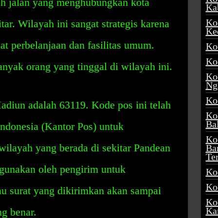
ah jalan yang menghubungkan kota
Ka
Ko
ar. Wilayah ini sangat strategis karena
Ke
at perbelanjaan dan fasilitas umum.
Ko
Ko
anyak orang yang tinggal di wilayah ini.
Ko
Ng
Ko
iun adalah 63119. Kode pos ini telah
Ko
Ba
Indonesia (Kantor Pos) untuk
Ko
 wilayah yang berada di sekitar Pandean
Ba
Te
igunakan oleh pengirim untuk
Ko
Ko
u surat yang dikirimkan akan sampai
Ko
Ka
ng benar.