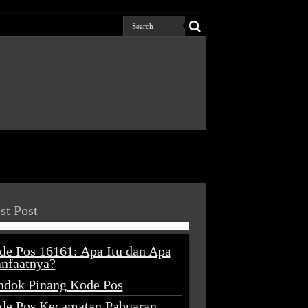
st Post
de Pos 16161: Apa Itu dan Apa
nfaatnya?
ndok Pinang Kode Pos
de Pos Kecamatan Pabuaran