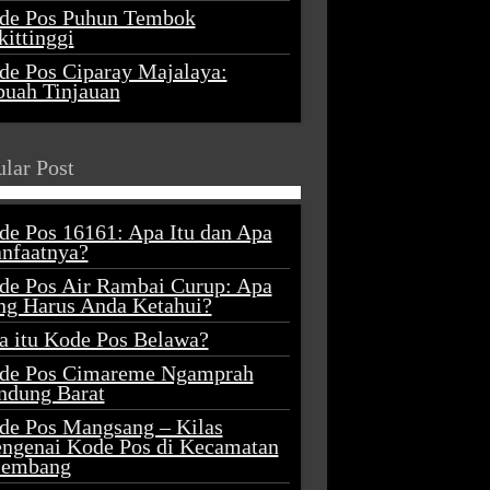
de Pos Puhun Tembok
ittinggi
de Pos Ciparay Majalaya:
buah Tinjauan
lar Post
de Pos 16161: Apa Itu dan Apa
nfaatnya?
de Pos Air Rambai Curup: Apa
ng Harus Anda Ketahui?
a itu Kode Pos Belawa?
de Pos Cimareme Ngamprah
ndung Barat
de Pos Mangsang – Kilas
ngenai Kode Pos di Kecamatan
lembang