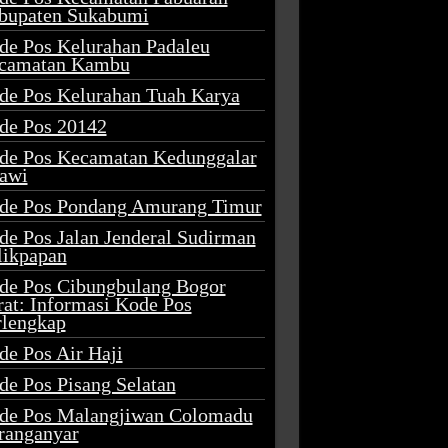
bupaten Sukabumi
de Pos Kelurahan Padaleu
camatan Kambu
de Pos Kelurahan Tuah Karya
de Pos 20142
de Pos Kecamatan Kedunggalar
awi
de Pos Pondang Amurang Timur
de Pos Jalan Jenderal Sudirman
likpapan
de Pos Cibungbulang Bogor
rat: Informasi Kode Pos
rlengkap
de Pos Air Haji
de Pos Pisang Selatan
de Pos Malangjiwan Colomadu
ranganyar