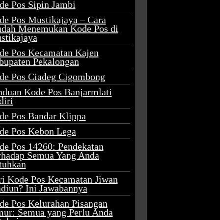
de Pos Sipin Jambi
de Pos Mustikajaya – Cara
dah Menemukan Kode Pos di
stikajaya
de Pos Kecamatan Kajen
bupaten Pekalongan
de Pos Ciadeg Cigombong
nduan Kode Pos Banjarmlati
diri
de Pos Bandar Klippa
de Pos Kebon Lega
de Pos 14260: Pendekatan
rhadap Semua Yang Anda
tuhkan
ri Kode Pos Kecamatan Jiwan
diun? Ini Jawabannya
de Pos Kelurahan Pisangan
mur: Semua yang Perlu Anda