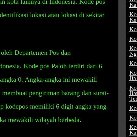
an kota lainnya di Indonesia. Kode pos
Ka
Ko
ntifikasi lokasi atau lokasi di sekitar
Ke
Ko
Ko
Ko
 oleh Departemen Pos dan
Ng
Ko
onesia. Kode pos Paloh terdiri dari 6
Ko
Ba
 angka 0. Angka-angka ini mewakili
Ko
a membuat pengiriman barang dan surat-
Ba
Te
p kodepos memiliki 6 digit angka yang
Ko
Ko
gka mewakili wilayah berbeda.
Ko
Ka