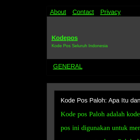
About
Contact
Privacy
Kodepos
Kode Pos Seluruh Indonesia
GENERAL
Kode Pos Paloh: Apa Itu d
Kode pos Paloh adalah kode 
pos ini digunakan untuk me