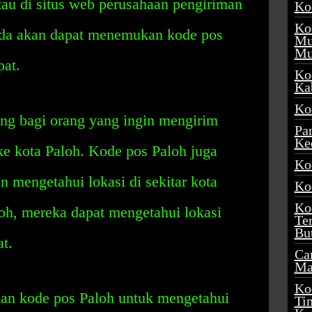
atau di situs web perusahaan pengiriman
Ko
Ko
nda akan dapat menemukan kode pos
Mu
Mu
at.
Ko
Ka
Ko
ing bagi orang yang ingin mengirim
Pa
Ke
ke kota Paloh. Kode pos Paloh juga
Ko
n mengetahui lokasi di sekitar kota
Ko
Ko
oh, mereka dapat mengetahui lokasi
Te
Bu
t.
Ca
Ma
Ko
an kode pos Paloh untuk mengetahui
Ti