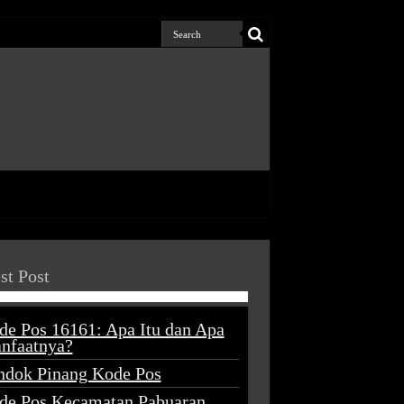
st Post
de Pos 16161: Apa Itu dan Apa
nfaatnya?
ndok Pinang Kode Pos
de Pos Kecamatan Pabuaran