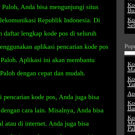
Ko
Paloh, Anda bisa mengunjungi situs
Buk
ekomunikasi Republik Indonesia. Di
Ko
Se
daftar lengkap kode pos di seluruh
menggunakan aplikasi pencarian kode pos
Popu
Paloh. Aplikasi ini akan membantu
Ko
Ma
aloh dengan cepat dan mudah.
Ko
Ya
Ap
 pencarian kode pos, Anda juga bisa
Ko
Ba
engan cara lain. Misalnya, Anda bisa
Ko
l atau di internet. Anda juga bisa
Me
Pa