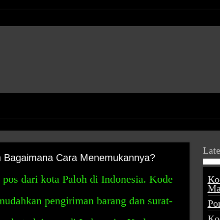
Late
an Bagaimana Cara Menemukannya?
pos dari kota Paloh di Indonesia. Kode
Ko
Ma
mudahkan pengiriman barang dan surat-
Po
Ko