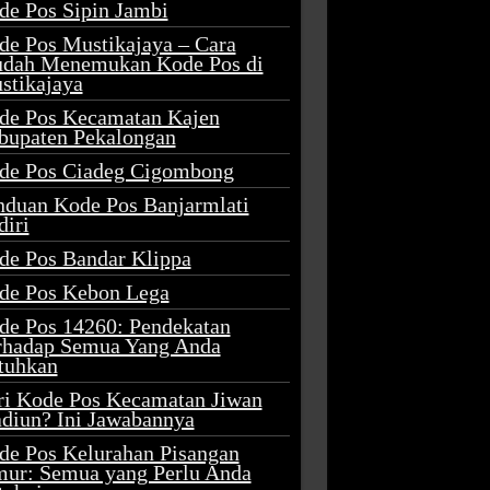
de Pos Sipin Jambi
de Pos Mustikajaya – Cara
dah Menemukan Kode Pos di
stikajaya
de Pos Kecamatan Kajen
bupaten Pekalongan
de Pos Ciadeg Cigombong
nduan Kode Pos Banjarmlati
diri
de Pos Bandar Klippa
de Pos Kebon Lega
de Pos 14260: Pendekatan
rhadap Semua Yang Anda
tuhkan
ri Kode Pos Kecamatan Jiwan
diun? Ini Jawabannya
de Pos Kelurahan Pisangan
mur: Semua yang Perlu Anda