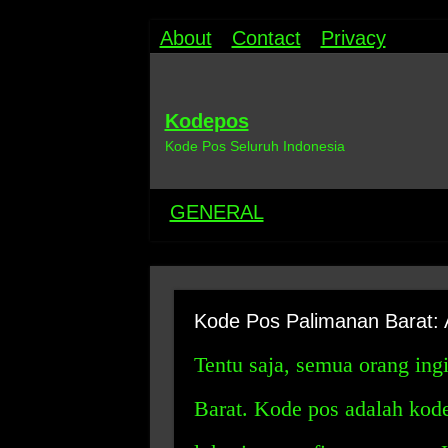
About
Contact
Privacy
Kodepos
Kode Pos Seluruh Indonesia
GENERAL
Kode Pos Palimanan Barat: 
Tentu saja, semua orang ing
Barat. Kode pos adalah kod