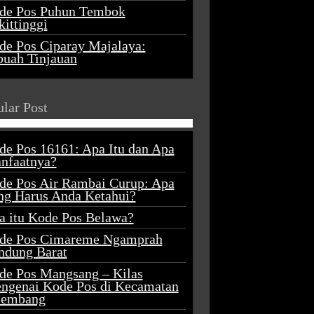
de Pos Puhun Tembok
ittinggi
de Pos Ciparay Majalaya:
buah Tinjauan
lar Post
de Pos 16161: Apa Itu dan Apa
nfaatnya?
de Pos Air Rambai Curup: Apa
ng Harus Anda Ketahui?
a itu Kode Pos Belawa?
de Pos Cimareme Ngamprah
ndung Barat
de Pos Mangsang – Kilas
ngenai Kode Pos di Kecamatan
lembang