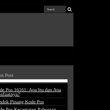
st Post
de Pos 16161: Apa Itu dan Apa
nfaatnya?
ndok Pinang Kode Pos
de Pos Kecamatan Pabuaran