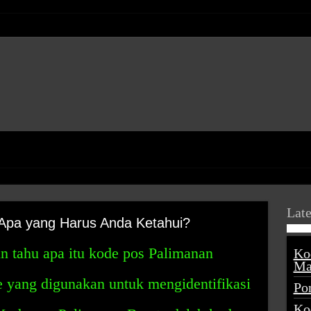
Late
Apa yang Harus Anda Ketahui?
in tahu apa itu kode pos Palimanan
Ko
Ma
e yang digunakan untuk mengidentifikasi
Po
Ko