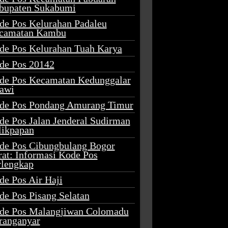
bupaten Sukabumi
de Pos Kelurahan Padaleu
camatan Kambu
de Pos Kelurahan Tuah Karya
de Pos 20142
de Pos Kecamatan Kedunggalar
awi
de Pos Pondang Amurang Timur
de Pos Jalan Jenderal Sudirman
likpapan
de Pos Cibungbulang Bogor
rat: Informasi Kode Pos
rlengkap
de Pos Air Haji
de Pos Pisang Selatan
de Pos Malangjiwan Colomadu
ranganyar