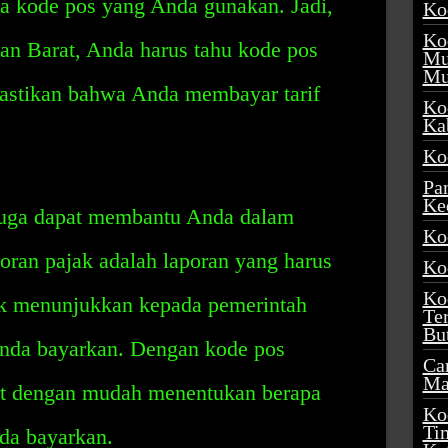
ada kode pos yang Anda gunakan. Jadi,
Ko
Ko
nan Barat, Anda harus tahu kode pos
Mu
Mu
astikan bahwa Anda membayar tarif
Ko
Ka
Ko
Pa
Ke
juga dapat membantu Anda dalam
Ko
oran pajak adalah laporan yang harus
Ko
Ko
uk menunjukkan kepada pemerintah
Te
Bu
Anda bayarkan. Dengan kode pos
Ca
Ma
at dengan mudah menentukan berapa
Ko
Ti
da bayarkan.