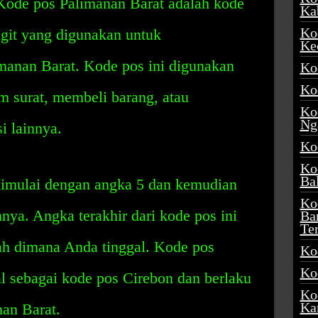
 Kode pos Palimanan Barat adalah kode
Ka
Ko
digit yang digunakan untuk
Ke
imanan Barat. Kode pos ini digunakan
Ko
Ko
im surat, membeli barang, atau
Ko
Ng
i lainnya.
Ko
Ko
Ba
dimulai dengan angka 5 dan kemudian
Ko
innya. Angka terakhir dari kode pos ini
Ba
Te
ah dimana Anda tinggal. Kode pos
Ko
Ko
l sebagai kode pos Cirebon dan berlaku
Ko
Ka
nan Barat.