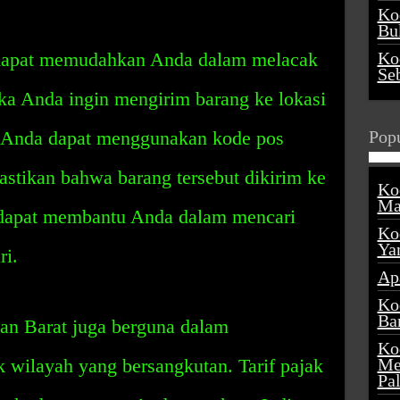
Ko
Buk
dapat memudahkan Anda dalam melacak
Ko
Se
jika Anda ingin mengirim barang ke lokasi
t, Anda dapat menggunakan kode pos
Popu
stikan bahwa barang tersebut dikirim ke
Ko
Ma
a dapat membantu Anda dalam mencari
Ko
Ya
ri.
Ap
Ko
Ba
nan Barat juga berguna dalam
Ko
k wilayah yang bersangkutan. Tarif pajak
Me
Pa