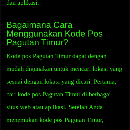
dan aplikasi.
Bagaimana Cara
Menggunakan Kode Pos
Pagutan Timur?
Kode pos Pagutan Timur dapat dengan
mudah digunakan untuk mencari lokasi yang
sesuai dengan lokasi yang dicari. Pertama,
cari kode pos Pagutan Timur di berbagai
situs web atau aplikasi. Setelah Anda
menemukan kode pos Pagutan Timur,