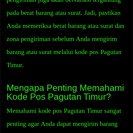
pada berat barang atau surat. Jadi, pastikan
Anda memeriksa berat barang atau surat dan
zona pengiriman sebelum Anda mengirim
barang atau surat melalui kode pos Pagutan
Timur.
Mengapa Penting Memahami
Kode Pos Pagutan Timur?
Memahami kode pos Pagutan Timur sangat
penting agar Anda dapat mengirim barang