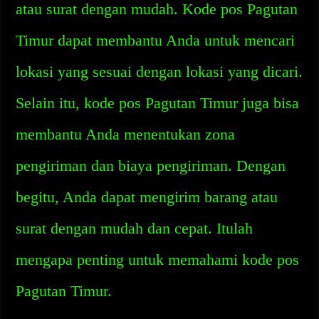
atau surat dengan mudah. Kode pos Pagutan
Timur dapat membantu Anda untuk mencari
lokasi yang sesuai dengan lokasi yang dicari.
Selain itu, kode pos Pagutan Timur juga bisa
membantu Anda menentukan zona
pengiriman dan biaya pengiriman. Dengan
begitu, Anda dapat mengirim barang atau
surat dengan mudah dan cepat. Itulah
mengapa penting untuk memahami kode pos
Pagutan Timur.