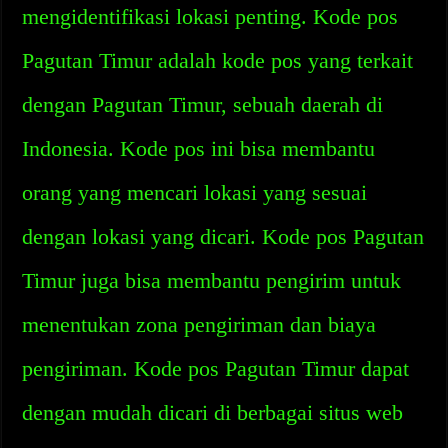
mengidentifikasi lokasi penting. Kode pos
Pagutan Timur adalah kode pos yang terkait
dengan Pagutan Timur, sebuah daerah di
Indonesia. Kode pos ini bisa membantu
orang yang mencari lokasi yang sesuai
dengan lokasi yang dicari. Kode pos Pagutan
Timur juga bisa membantu pengirim untuk
menentukan zona pengiriman dan biaya
pengiriman. Kode pos Pagutan Timur dapat
dengan mudah dicari di berbagai situs web