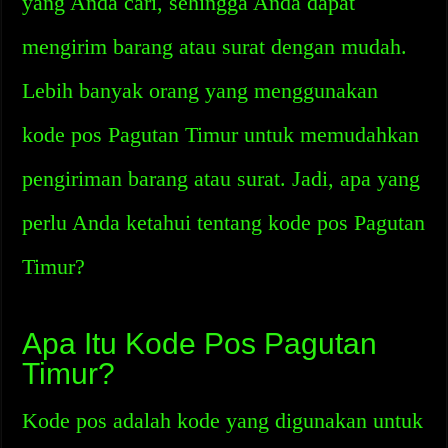
yang Anda cari, sehingga Anda dapat
mengirim barang atau surat dengan mudah.
Lebih banyak orang yang menggunakan
kode pos Pagutan Timur untuk memudahkan
pengiriman barang atau surat. Jadi, apa yang
perlu Anda ketahui tentang kode pos Pagutan
Timur?
Apa Itu Kode Pos Pagutan
Timur?
Kode pos adalah kode yang digunakan untuk