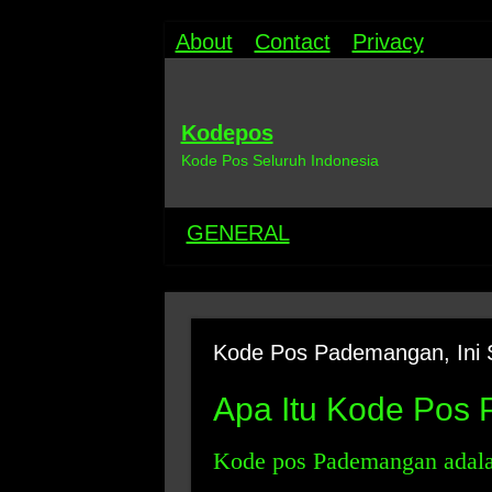
About
Contact
Privacy
Kodepos
Kode Pos Seluruh Indonesia
GENERAL
Kode Pos Pademangan, Ini 
Apa Itu Kode Pos
Kode pos Pademangan adala