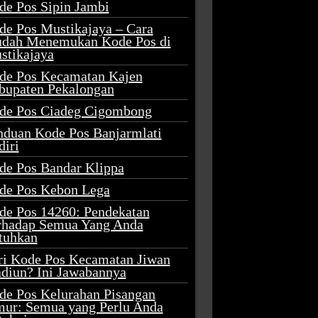
de Pos Sipin Jambi
de Pos Mustikajaya – Cara
dah Menemukan Kode Pos di
stikajaya
de Pos Kecamatan Kajen
bupaten Pekalongan
de Pos Ciadeg Cigombong
nduan Kode Pos Banjarmlati
diri
de Pos Bandar Klippa
de Pos Kebon Lega
de Pos 14260: Pendekatan
rhadap Semua Yang Anda
tuhkan
ri Kode Pos Kecamatan Jiwan
diun? Ini Jawabannya
de Pos Kelurahan Pisangan
mur: Semua yang Perlu Anda