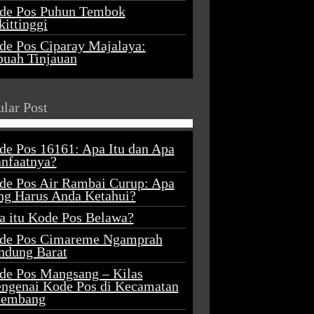
de Pos Puhun Tembok
ittinggi
de Pos Ciparay Majalaya:
buah Tinjauan
lar Post
de Pos 16161: Apa Itu dan Apa
nfaatnya?
de Pos Air Rambai Curup: Apa
ng Harus Anda Ketahui?
a itu Kode Pos Belawa?
de Pos Cimareme Ngamprah
ndung Barat
de Pos Mangsang – Kilas
ngenai Kode Pos di Kecamatan
lembang