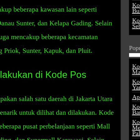
Ko
up beberapa kawasan lain seperti
Buk
Ko
Danau Sunter, dan Kelapa Gading. Selain
Se
juga mencakup beberapa kecamatan
Popu
 Priok, Sunter, Kapuk, dan Pluit.
Ko
Ma
lakukan di Kode Pos
Ko
Ya
Ap
kan salah satu daerah di Jakarta Utara
Ko
narik untuk dilihat dan dilakukan. Kode
Ba
Ko
berapa pusat perbelanjaan seperti Mall
Me
Pa
ding, dan Supermall Karawaci. Selain