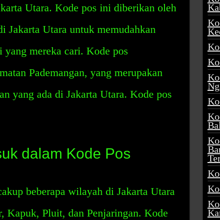
akarta Utara. Kode pos ini diberikan oleh
Ka
Ko
di Jakarta Utara untuk memudahkan
Ke
Ko
 yang mereka cari. Kode pos
Ko
amatan Pademangan, yang merupakan
Ko
Ng
tan yang ada di Jakarta Utara. Kode pos
Ko
Ko
Ba
Ko
Ba
suk dalam Kode Pos
Te
Ko
Ko
kup beberapa wilayah di Jakarta Utara
Ko
r, Kapuk, Pluit, dan Penjaringan. Kode
Ka