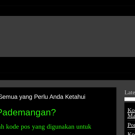
Late
Semua yang Perlu Anda Ketahui
Ko
 Pademangan?
Ma
Po
h kode pos yang digunakan untuk
Ko