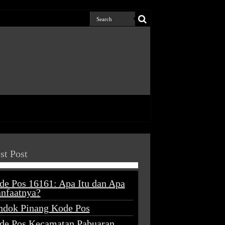
st Post
de Pos 16161: Apa Itu dan Apa
nfaatnya?
ndok Pinang Kode Pos
de Pos Kecamatan Pabuaran