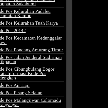
bupaten Sukabumi
de Pos Kelurahan Padaleu
camatan Kambu
de Pos Kelurahan Tuah Karya
de Pos 20142
de Pos Kecamatan Kedunggalar
awi
de Pos Pondang Amurang Timur
de Pos Jalan Jenderal Sudirman
likpapan
de Pos Cibungbulang Bogor
rat: Informasi Kode Pos
rlengkap
de Pos Air Haji
de Pos Pisang Selatan
de Pos Malangjiwan Colomadu
ranganyar