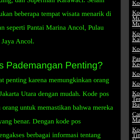
Ko
Ko
ukan beberapa tempat wisata menarik di
Mu
Mu
n seperti Pantai Marina Ancol, Pulau
Ko
Ka
 Jaya Ancol.
Ko
Pa
s Pademangan Penting?
Ke
Ko
t penting karena memungkinkan orang
Ko
Jakarta Utara dengan mudah. Kode pos
Ko
Te
Bu
 orang untuk memastikan bahwa mereka
Ca
Ma
yang benar. Dengan kode pos
Ko
ngakses berbagai informasi tentang
Ti