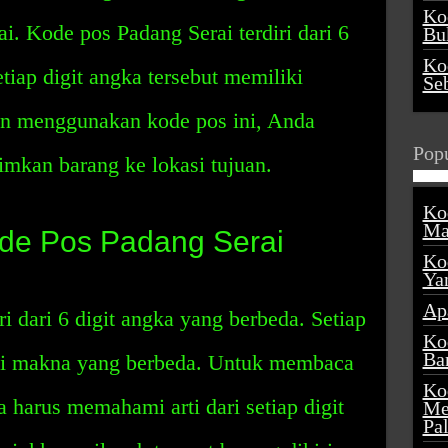
Ko
i. Kode pos Padang Serai terdiri dari 6
Buk
Ko
tiap digit angka tersebut memiliki
Se
n menggunakan kode pos ini, Anda
Popu
mkan barang ke lokasi tujuan.
Ko
Ma
e Pos Padang Serai
Ko
Ya
Ap
i dari 6 digit angka yang berbeda. Setiap
Ko
Ba
iki makna yang berbeda. Untuk membaca
Ko
 harus memahami arti dari setiap digit
Me
Pa