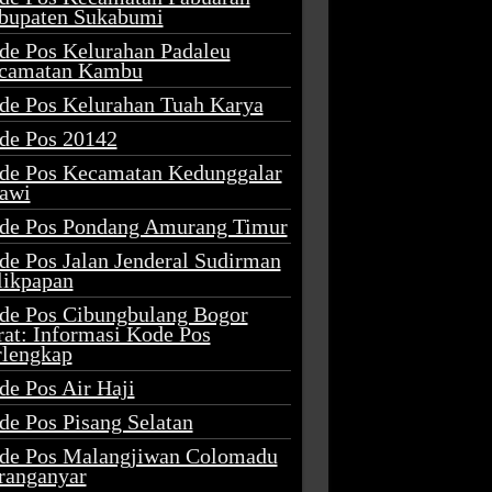
bupaten Sukabumi
de Pos Kelurahan Padaleu
camatan Kambu
de Pos Kelurahan Tuah Karya
de Pos 20142
de Pos Kecamatan Kedunggalar
awi
de Pos Pondang Amurang Timur
de Pos Jalan Jenderal Sudirman
likpapan
de Pos Cibungbulang Bogor
rat: Informasi Kode Pos
rlengkap
de Pos Air Haji
de Pos Pisang Selatan
de Pos Malangjiwan Colomadu
ranganyar