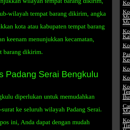
jukkan wilayah tempat barang dikirim,
Ko
Ko
b-wilayah tempat barang dikirim, angka
Mu
Mu
kkan kota atau kabupaten tempat barang
Ko
Ka
 dan keenam menunjukkan kecamatan,
Ko
t barang dikirim.
Pa
Ke
Ko
 Padang Serai Bengkulu
Ko
Ko
Te
gkulu diperlukan untuk memudahkan
Bu
Ca
-surat ke seluruh wilayah Padang Serai.
Ma
Ko
os ini, Anda dapat dengan mudah
Ti