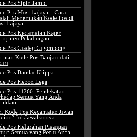
de Pos Sipin Jambi
de Pos Mustikajaya – Cara
dah Menemukan Kode Pos di
stikajaya
de Pos Kecamatan Kajen
bupaten Pekalongan
de Pos Ciadeg Cigombong
nduan Kode Pos Banjarmlati
diri
de Pos Bandar Klippa
de Pos Kebon Lega
de Pos 14260: Pendekatan
rhadap Semua Yang Anda
tuhkan
ri Kode Pos Kecamatan Jiwan
diun? Ini Jawabannya
de Pos Kelurahan Pisangan
mur: Semua yang Perlu Anda