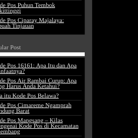
de Pos Puhun Tembok
ittinggi
de Pos Ciparay Majalaya:
buah Tinjauan
lar Post
de Pos 16161: Apa Itu dan Apa
nfaatnya?
de Pos Air Rambai Curup: Apa
ng Harus Anda Ketahui?
a itu Kode Pos Belawa?
de Pos Cimareme Ngamprah
ndung Barat
de Pos Mangsang – Kilas
ngenai Kode Pos di Kecamatan
lembang