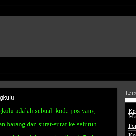
Late
gkulu
kulu adalah sebuah kode pos yang
Ko
Ma
 barang dan surat-surat ke seluruh
Po
Ko