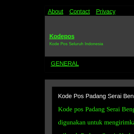
About
Contact
Privacy
Kodepos
Kode Pos Seluruh Indonesia
GENERAL
Kode Pos Padang Serai Ben
Kode pos Padang Serai Beng
digunakan untuk mengirimkan