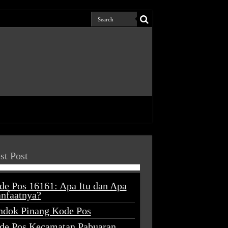
st Post
de Pos 16161: Apa Itu dan Apa
nfaatnya?
ndok Pinang Kode Pos
de Pos Kecamatan Pabuaran