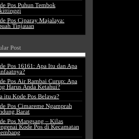
de Pos Puhun Tembok
ittinggi
de Pos Ciparay Majalaya:
buah Tinjauan
lar Post
de Pos 16161: Apa Itu dan Apa
nfaatnya?
de Pos Air Rambai Curup: Apa
ng Harus Anda Ketahui?
a itu Kode Pos Belawa?
de Pos Cimareme Ngamprah
ndung Barat
de Pos Mangsang – Kilas
ngenai Kode Pos di Kecamatan
lembang