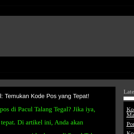
Late
l: Temukan Kode Pos yang Tepat!
s di Pacul Talang Tegal? Jika iya,
Ko
Ma
epat. Di artikel ini, Anda akan
Po
Ko