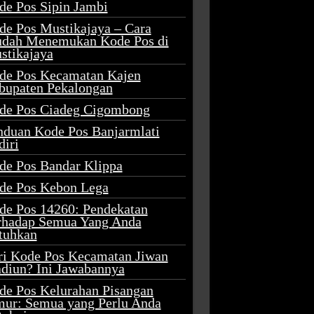
de Pos Sipin Jambi
de Pos Mustikajaya – Cara
dah Menemukan Kode Pos di
stikajaya
de Pos Kecamatan Kajen
bupaten Pekalongan
de Pos Ciadeg Cigombong
nduan Kode Pos Banjarmlati
diri
de Pos Bandar Klippa
de Pos Kebon Lega
de Pos 14260: Pendekatan
rhadap Semua Yang Anda
tuhkan
ri Kode Pos Kecamatan Jiwan
diun? Ini Jawabannya
de Pos Kelurahan Pisangan
mur: Semua yang Perlu Anda