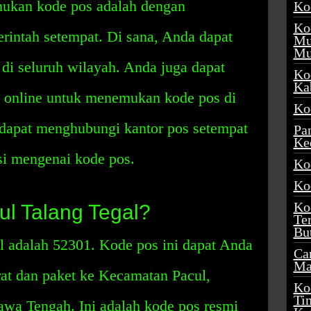
ukan kode pos adalah dengan
Ko
Ko
rintah setempat. Di sana, Anda dapat
Mu
Mu
di seluruh wilayah. Anda juga dapat
Ko
Ka
 online untuk menemukan kode pos di
Ko
 dapat menghubungi kantor pos setempat
Pa
Ke
i mengenai kode pos.
Ko
Ko
Ko
l Talang Tegal?
Te
Bu
l adalah 52301. Kode pos ini dapat Anda
Ca
Ma
at dan paket ke Kecamatan Pacul,
Ko
Ti
awa Tengah. Ini adalah kode pos resmi