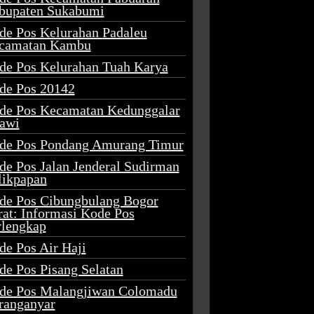
bupaten Sukabumi
de Pos Kelurahan Padaleu
camatan Kambu
de Pos Kelurahan Tuah Karya
de Pos 20142
de Pos Kecamatan Kedunggalar
awi
de Pos Pondang Amurang Timur
de Pos Jalan Jenderal Sudirman
likpapan
de Pos Cibungbulang Bogor
rat: Informasi Kode Pos
rlengkap
de Pos Air Haji
de Pos Pisang Selatan
de Pos Malangjiwan Colomadu
ranganyar