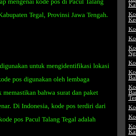
p mengenai kode pos di Pacul Talang
Ka
Ko
i Kabupaten Tegal, Provinsi Jawa Tengah.
Ke
Ko
Ko
Ko
Ng
Ko
digunakan untuk mengidentifikasi lokasi
Ko
Ba
, kode pos digunakan oleh lembaga
Ko
k memastikan bahwa surat dan paket
Ba
Te
nar. Di Indonesia, kode pos terdiri dari
Ko
Ko
 kode pos Pacul Talang Tegal adalah
Ko
Ka