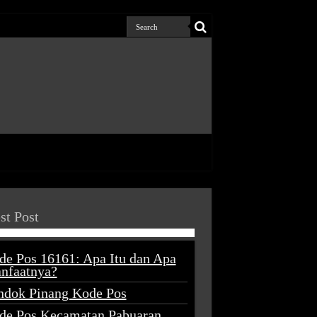
st Post
de Pos 16161: Apa Itu dan Apa
nfaatnya?
ndok Pinang Kode Pos
de Pos Kecamatan Pabuaran