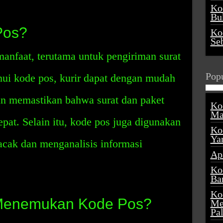
Ko
Buk
Pos?
Ko
Se
anfaat, terutama untuk pengiriman surat
Popu
ui kode pos, kurir dapat dengan mudah
n memastikan bahwa surat dan paket
Ko
Ma
pat. Selain itu, kode pos juga digunakan
Ko
Ya
lacak dan menganalisis informasi
Ap
Ko
Ba
Ko
Menemukan Kode Pos?
Me
Pa