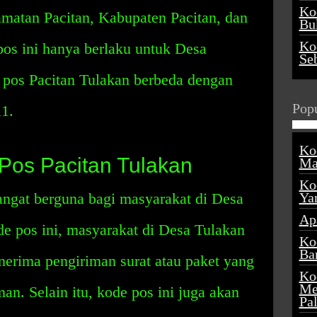
Ko
matan Pacitan, Kabupaten Pacitan, dan
Buk
Ko
os ini hanya berlaku untuk Desa
Se
 pos Pacitan Tulakan berbeda dengan
Popu
11.
Ko
Pos Pacitan Tulakan
Ma
Ko
angat berguna bagi masyarakat di Desa
Ya
Ap
e pos ini, masyarakat di Desa Tulakan
Ko
Ba
erima pengiriman surat atau paket yang
Ko
Me
man. Selain itu, kode pos ini juga akan
Pa