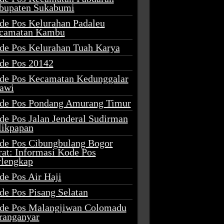
bupaten Sukabumi
de Pos Kelurahan Padaleu
camatan Kambu
de Pos Kelurahan Tuah Karya
de Pos 20142
de Pos Kecamatan Kedunggalar
awi
de Pos Pondang Amurang Timur
de Pos Jalan Jenderal Sudirman
likpapan
de Pos Cibungbulang Bogor
rat: Informasi Kode Pos
rlengkap
de Pos Air Haji
de Pos Pisang Selatan
de Pos Malangjiwan Colomadu
ranganyar