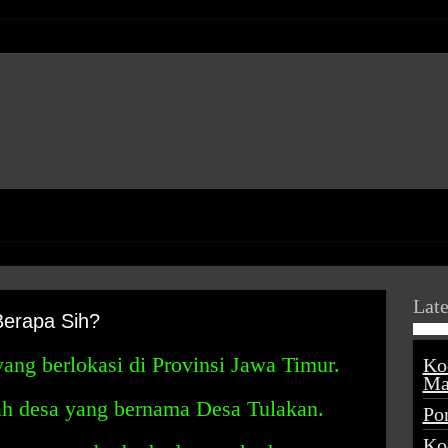
Late
Berapa Sih?
yang berlokasi di Provinsi Jawa Timur.
Ko
Ma
ah desa yang bernama Desa Tulakan.
Po
Ko