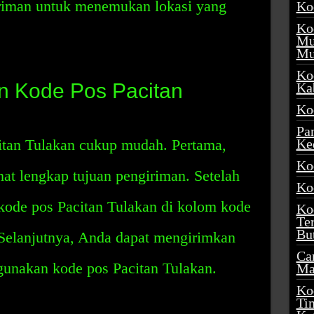
iman untuk menemukan lokasi yang
Ko
Ko
Mu
Mu
Ko
 Kode Pos Pacitan
Ka
Ko
Pa
tan Tulakan cukup mudah. Pertama,
Ke
Ko
at lengkap tujuan pengiriman. Setelah
Ko
kode pos Pacitan Tulakan di kolom kode
Ko
Te
Bu
 Selanjutnya, Anda dapat mengirimkan
Ca
gunakan kode pos Pacitan Tulakan.
Ma
Ko
Ti