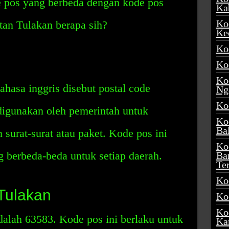
 pos yang berbeda dengan kode pos
Ka
Ko
itan Tulakan berapa sih?
Ke
Ko
Ko
Ko
hasa inggris disebut postal code
Ng
Ko
igunakan oleh pemerintah untuk
Ko
Ba
urat-surat atau paket. Kode pos ini
Ko
g berbeda-beda untuk setiap daerah.
Ba
Te
Ko
Tulakan
Ko
Ko
alah 63583. Kode pos ini berlaku untuk
Ka