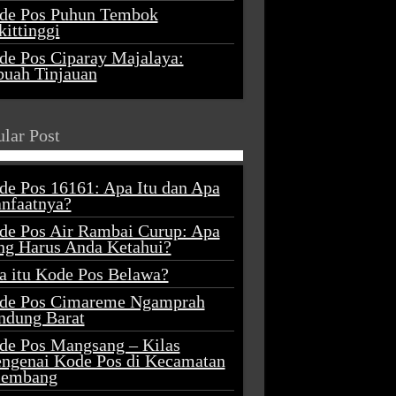
de Pos Puhun Tembok
ittinggi
de Pos Ciparay Majalaya:
buah Tinjauan
lar Post
de Pos 16161: Apa Itu dan Apa
nfaatnya?
de Pos Air Rambai Curup: Apa
ng Harus Anda Ketahui?
a itu Kode Pos Belawa?
de Pos Cimareme Ngamprah
ndung Barat
de Pos Mangsang – Kilas
ngenai Kode Pos di Kecamatan
lembang