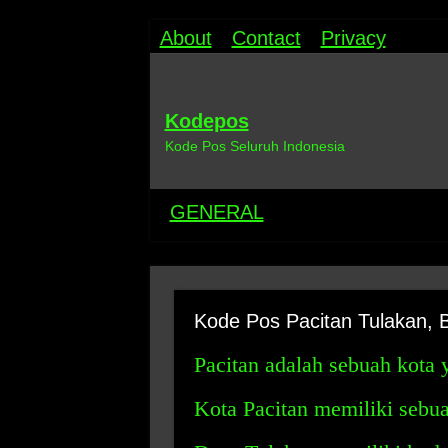
About
Contact
Privacy
Kodepos
Kode Pos Seluruh Indonesia
GENERAL
Kode Pos Pacitan Tulakan, 
Pacitan adalah sebuah kota 
Kota Pacitan memiliki sebu