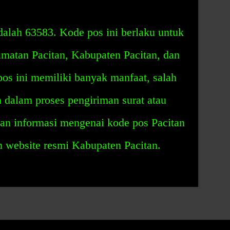
alah 63583. Kode pos ini berlaku untuk
matan Pacitan, Kabupaten Pacitan, dan
os ini memiliki banyak manfaat, salah
dalam proses pengiriman surat atau
n informasi mengenai kode pos Pacitan
 website resmi Kabupaten Pacitan.