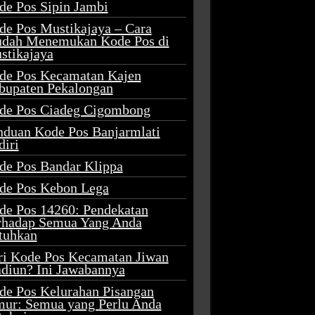
de Pos Sipin Jambi
de Pos Mustikajaya – Cara
dah Menemukan Kode Pos di
stikajaya
de Pos Kecamatan Kajen
bupaten Pekalongan
de Pos Ciadeg Cigombong
nduan Kode Pos Banjarmlati
diri
de Pos Bandar Klippa
de Pos Kebon Lega
de Pos 14260: Pendekatan
rhadap Semua Yang Anda
tuhkan
ri Kode Pos Kecamatan Jiwan
diun? Ini Jawabannya
de Pos Kelurahan Pisangan
mur: Semua yang Perlu Anda