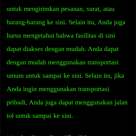
untuk mengirimkan pesanan, surat, atau
barang-barang ke sini. Selain itu, Anda juga
harus mengetahui bahwa fasilitas di sini
dapat diakses dengan mudah. Anda dapat
dengan mudah menggunakan transportasi
umum untuk sampai ke sini. Selain itu, jika
Anda ingin menggunakan transportasi
pribadi, Anda juga dapat menggunakan jalan
tol untuk sampai ke sini.