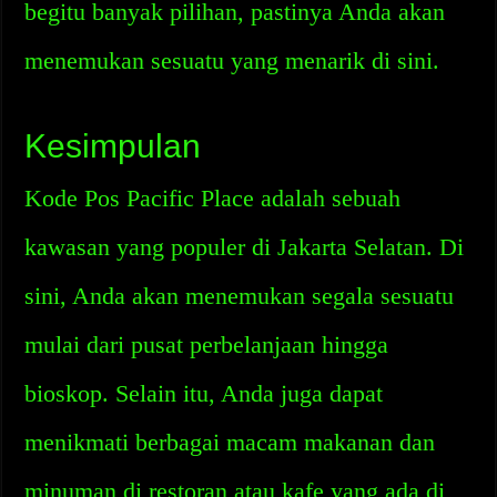
begitu banyak pilihan, pastinya Anda akan
menemukan sesuatu yang menarik di sini.
Kesimpulan
Kode Pos Pacific Place adalah sebuah
kawasan yang populer di Jakarta Selatan. Di
sini, Anda akan menemukan segala sesuatu
mulai dari pusat perbelanjaan hingga
bioskop. Selain itu, Anda juga dapat
menikmati berbagai macam makanan dan
minuman di restoran atau kafe yang ada di