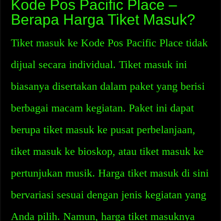
Kode Pos Pacific Place –
Berapa Harga Tiket Masuk?
Tiket masuk ke Kode Pos Pacific Place tidak
dijual secara individual. Tiket masuk ini
biasanya disertakan dalam paket yang berisi
berbagai macam kegiatan. Paket ini dapat
berupa tiket masuk ke pusat perbelanjaan,
tiket masuk ke bioskop, atau tiket masuk ke
pertunjukan musik. Harga tiket masuk di sini
bervariasi sesuai dengan jenis kegiatan yang
Anda pilih. Namun, harga tiket masuknya