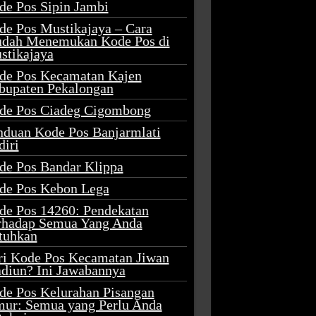
de Pos Sipin Jambi
de Pos Mustikajaya – Cara
dah Menemukan Kode Pos di
stikajaya
de Pos Kecamatan Kajen
bupaten Pekalongan
de Pos Ciadeg Cigombong
nduan Kode Pos Banjarmlati
diri
de Pos Bandar Klippa
de Pos Kebon Lega
de Pos 14260: Pendekatan
rhadap Semua Yang Anda
tuhkan
ri Kode Pos Kecamatan Jiwan
diun? Ini Jawabannya
de Pos Kelurahan Pisangan
mur: Semua yang Perlu Anda