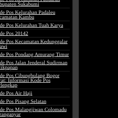
bupaten Sukabumi
de Pos Kelurahan Padaleu
camatan Kambu
de Pos Kelurahan Tuah Karya
de Pos 20142
de Pos Kecamatan Kedunggalar
awi
de Pos Pondang Amurang Timur
de Pos Jalan Jenderal Sudirman
likpapan
de Pos Cibungbulang Bogor
rat: Informasi Kode Pos
rlengkap
de Pos Air Haji
de Pos Pisang Selatan
de Pos Malangjiwan Colomadu
ranganyar