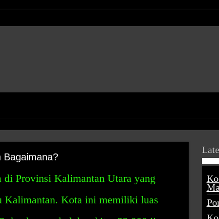
Late
n Bagaimana?
 di Provinsi Kalimantan Utara yang
Ko
Ma
au Kalimantan. Kota ini memiliki luas
Po
Ko