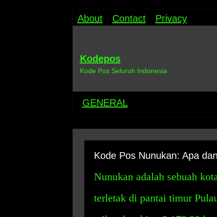
About
Contact
Privacy
Kodepos
Kode Pos Seluruh Indonesia
GENERAL
Kode Pos Nunukan: Apa da
Nunukan adalah sebuah kota
terletak di pantai timur Pul