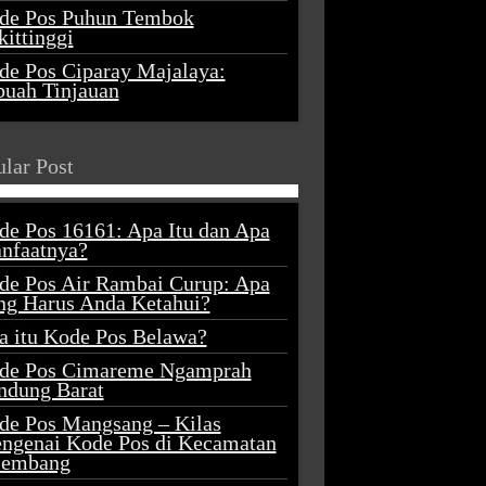
de Pos Puhun Tembok
ittinggi
de Pos Ciparay Majalaya:
buah Tinjauan
lar Post
de Pos 16161: Apa Itu dan Apa
nfaatnya?
de Pos Air Rambai Curup: Apa
ng Harus Anda Ketahui?
a itu Kode Pos Belawa?
de Pos Cimareme Ngamprah
ndung Barat
de Pos Mangsang – Kilas
ngenai Kode Pos di Kecamatan
lembang