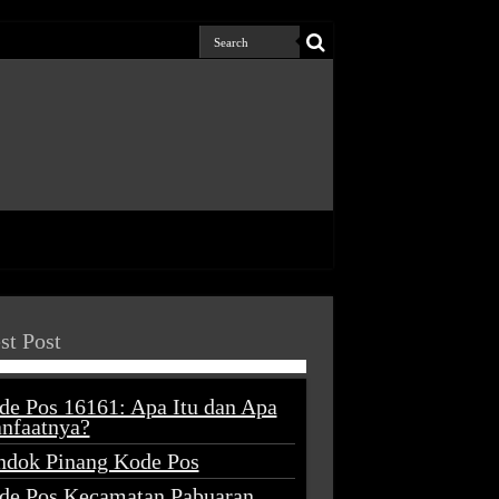
st Post
de Pos 16161: Apa Itu dan Apa
nfaatnya?
ndok Pinang Kode Pos
de Pos Kecamatan Pabuaran