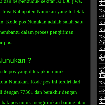
2 dan berpenduduk sekitar 32.000 jiwa.
Ka
Ko
istrasi Kabupaten Nunukan yang terletak
Ke
an. Kode pos Nunukan adalah salah satu
Ko
Ko
 membantu dalam proses pengiriman
Ko
Ng
ur pos.
Ko
Ko
Nunukan ?
Ba
Ko
de pos yang diterapkan untuk
Ba
Te
ota Nunukan. Kode pos ini terdiri dari
Ko
Ko
li dengan 77361 dan berakhir dengan
Ko
Ka
ihak pos untuk mengirimkan barang atau