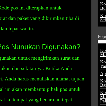
Ko
Kode pos ini diterapkan untuk
Buk
Ko
at dan paket yang dikirimkan tiba di
Se
dan tepat waktu.
Popu
Pos Nunukan Digunakan?
Ko
Ma
gunakan untuk mengirimkan surat dan
Ko
Ya
nukan dan sekitarnya. Ketika Anda
Ap
t, Anda harus menuliskan alamat tujuan
Ko
Ba
al ini akan membantu pihak pos untuk
Ko
Me
at ke tempat yang benar dan tepat
Pa