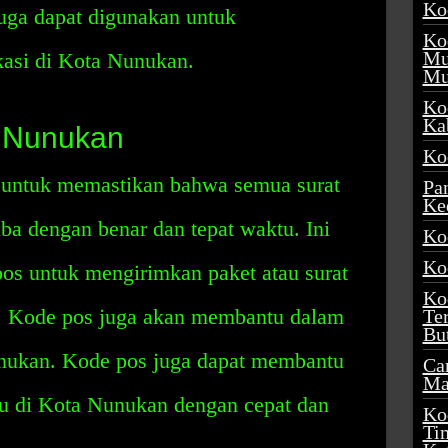
Ko
uga dapat digunakan untuk
Ko
Mu
asi di Kota Nunukan.
Mu
Ko
Ka
 Nunukan
Ko
untuk memastikan bahwa semua surat
Pa
Ke
iba dengan benar dan tepat waktu. Ini
Ko
Ko
os untuk mengirimkan paket atau surat
Ko
r. Kode pos juga akan membantu dalam
Te
Bu
unukan. Kode pos juga dapat membantu
Ca
Ma
tu di Kota Nunukan dengan cepat dan
Ko
Ti