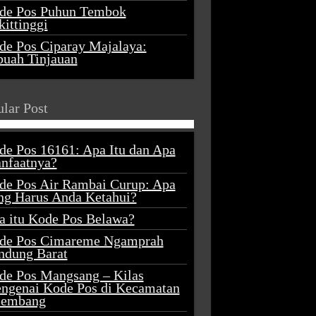
de Pos Puhun Tembok
ittinggi
de Pos Ciparay Majalaya:
buah Tinjauan
lar Post
de Pos 16161: Apa Itu dan Apa
nfaatnya?
de Pos Air Rambai Curup: Apa
ng Harus Anda Ketahui?
a itu Kode Pos Belawa?
de Pos Cimareme Ngamprah
ndung Barat
de Pos Mangsang – Kilas
ngenai Kode Pos di Kecamatan
lembang