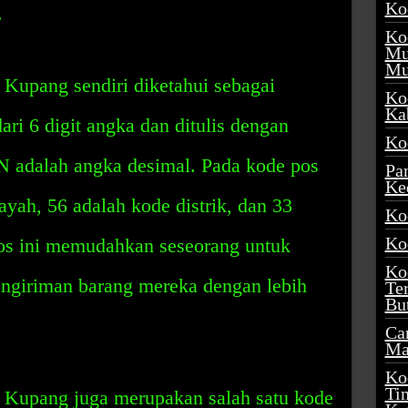
Ko
.
Ko
Mu
Mu
Kupang sendiri diketahui sebagai
Ko
Ka
dari 6 digit angka dan ditulis dengan
Ko
adalah angka desimal. Pada kode pos
Pa
Ke
ayah, 56 adalah kode distrik, dan 33
Ko
Ko
os ini memudahkan seseorang untuk
Ko
ngiriman barang mereka dengan lebih
Te
Bu
Ca
Ma
Ko
Ti
 Kupang juga merupakan salah satu kode