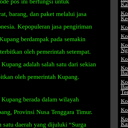
ode pos ini berfungsi untuk
Ka
Ko
t, barang, dan paket melalui jasa
Ke
onesia. Kepopuleran jasa pengiriman
Ko
Ko
 Kupang berdampak pada semakin
Ko
Ng
erbitkan oleh pemerintah setempat.
Ko
Kupang adalah salah satu dari sekian
Ko
Ba
bitkan oleh pemerintah Kupang.
Ko
Ba
Te
 Kupang berada dalam wilayah
Ko
Ko
pang, Provinsi Nusa Tenggara Timur.
Ko
Ka
 satu daerah yang dijuluki “Surga