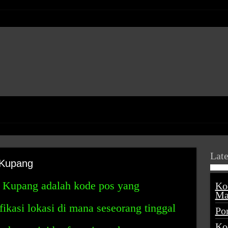
Late
 Kupang
 Kupang adalah kode pos yang
Ko
Ma
ikasi lokasi di mana seseorang tinggal
Po
Ko