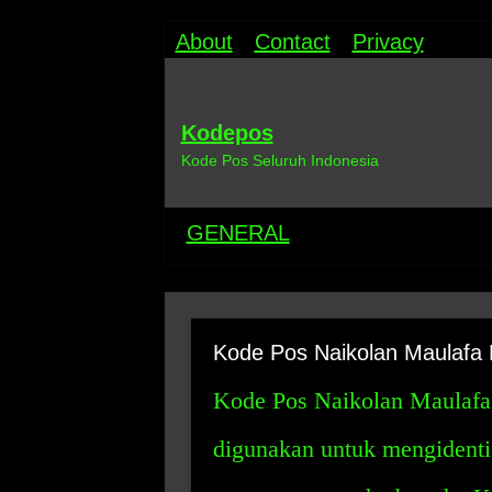
About
Contact
Privacy
Kodepos
Kode Pos Seluruh Indonesia
GENERAL
Kode Pos Naikolan Maulafa
Kode Pos Naikolan Maulafa
digunakan untuk mengidentif