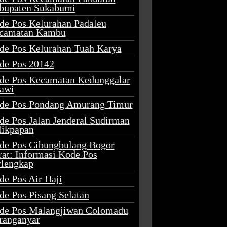
bupaten Sukabumi
de Pos Kelurahan Padaleu
camatan Kambu
de Pos Kelurahan Tuah Karya
de Pos 20142
de Pos Kecamatan Kedunggalar
awi
de Pos Pondang Amurang Timur
de Pos Jalan Jenderal Sudirman
likpapan
de Pos Cibungbulang Bogor
rat: Informasi Kode Pos
rlengkap
de Pos Air Haji
de Pos Pisang Selatan
de Pos Malangjiwan Colomadu
ranganyar