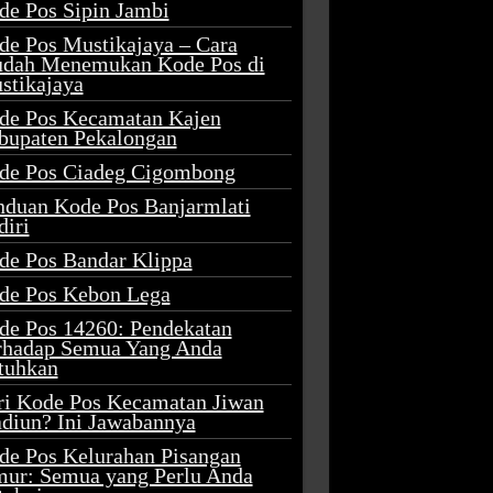
de Pos Sipin Jambi
de Pos Mustikajaya – Cara
dah Menemukan Kode Pos di
stikajaya
de Pos Kecamatan Kajen
bupaten Pekalongan
de Pos Ciadeg Cigombong
nduan Kode Pos Banjarmlati
diri
de Pos Bandar Klippa
de Pos Kebon Lega
de Pos 14260: Pendekatan
rhadap Semua Yang Anda
tuhkan
ri Kode Pos Kecamatan Jiwan
diun? Ini Jawabannya
de Pos Kelurahan Pisangan
mur: Semua yang Perlu Anda