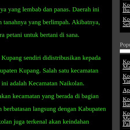
Ko
nya yang lembab dan panas. Daerah ini
Buk
Ko
n tanahnya yang berlimpah. Akibatnya,
Se
ra petani untuk bertani di sana.
Popu
Kupang sendiri didistribusikan kepada
Ko
Ma
bupaten Kupang. Salah satu kecamatan
Ko
Ya
ini adalah Kecamatan Naikolan.
Ap
kan kecamatan yang berada di bagian
Ko
Ba
n berbatasan langsung dengan Kabupaten
Ko
Me
lan juga terkenal akan keindahan
Pa