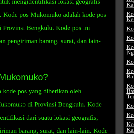
tuk mengidentifikasi lokasi geografis
Ka
Ko
sia. Kode pos Mukomuko adalah kode pos
Ke
Provinsi Bengkulu. Kode pos ini
Ko
Ko
 pengiriman barang, surat, dan lain-
Ko
Ng
Ko
Ko
 Mukomuko?
Ba
Ko
kode pos yang diberikan oleh
Ba
Te
Mukomuko di Provinsi Bengkulu. Kode
Ko
Ko
ntifikasi dari suatu lokasi geografis,
Ko
Ka
iman barang, surat, dan lain-lain. Kode