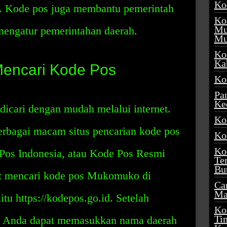
Ko
tu. Kode pos juga membantu pemerintah
Ko
Mu
engatur pemerintahan daerah.
Mu
Ko
Ka
encari Kode Pos
Ko
Pa
Ke
cari dengan mudah melalui internet.
Ko
rbagai macam situs pencarian kode pos
Ko
Ko
Pos Indonesia, atau Kode Pos Resmi
Te
Bu
at mencari kode pos Mukomuko di
Ca
Ma
tu https://kodepos.go.id. Setelah
Ko
Ti
t, Anda dapat memasukkan nama daerah