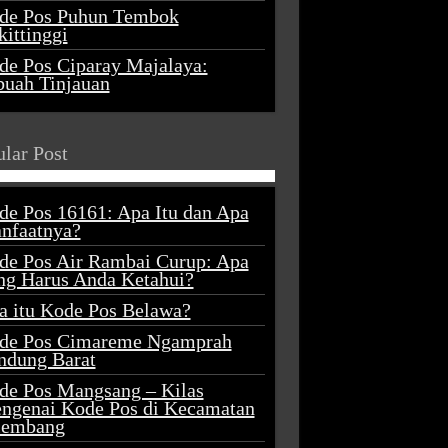
de Pos Puhun Tembok
ittinggi
de Pos Ciparay Majalaya:
buah Tinjauan
lar Post
de Pos 16161: Apa Itu dan Apa
nfaatnya?
de Pos Air Rambai Curup: Apa
ng Harus Anda Ketahui?
a itu Kode Pos Belawa?
de Pos Cimareme Ngamprah
ndung Barat
de Pos Mangsang – Kilas
ngenai Kode Pos di Kecamatan
lembang