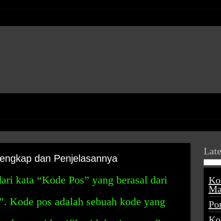
Late
engkap dan Penjelasannya
ari kata “Kode Pos” yang berasal dari
Ko
Ma
e”. Kode pos adalah sebuah kode yang
Po
Ko