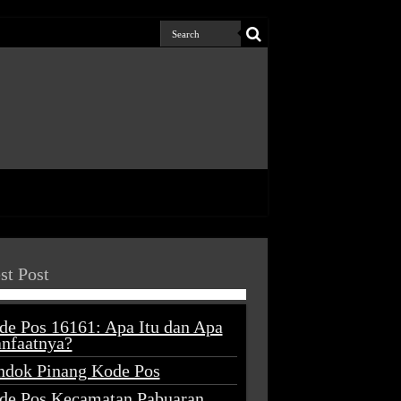
st Post
de Pos 16161: Apa Itu dan Apa
nfaatnya?
ndok Pinang Kode Pos
de Pos Kecamatan Pabuaran