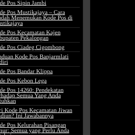
de Pos Sipin Jambi
de Pos Mustikajaya – Cara
dah Menemukan Kode Pos di
stikajaya
de Pos Kecamatan Kajen
bupaten Pekalongan
de Pos Ciadeg Cigombong
nduan Kode Pos Banjarmlati
diri
de Pos Bandar Klippa
de Pos Kebon Lega
de Pos 14260: Pendekatan
rhadap Semua Yang Anda
tuhkan
ri Kode Pos Kecamatan Jiwan
diun? Ini Jawabannya
de Pos Kelurahan Pisangan
mur: Semua yang Perlu Anda