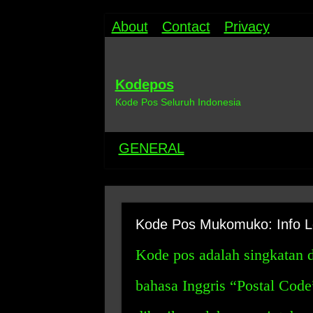
About
Contact
Privacy
Kodepos
Kode Pos Seluruh Indonesia
GENERAL
Kode Pos Mukomuko: Info L
Kode pos adalah singkatan d
bahasa Inggris “Postal Cod