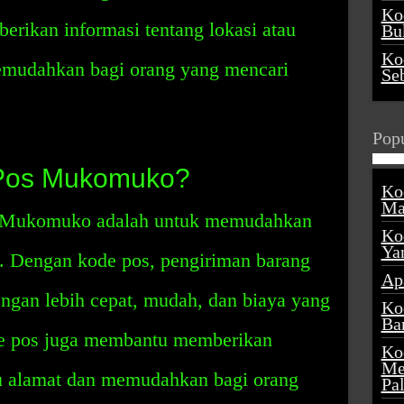
Ko
rikan informasi tentang lokasi atau
Buk
Ko
memudahkan bagi orang yang mencari
Se
Popu
 Pos Mukomuko?
Ko
Ma
s Mukomuko adalah untuk memudahkan
Ko
Ya
t. Dengan kode pos, pengiriman barang
Ap
engan lebih cepat, mudah, dan biaya yang
Ko
Ba
kode pos juga membantu memberikan
Ko
Me
tau alamat dan memudahkan bagi orang
Pa