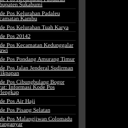
bupaten Sukabumi
de Pos Kelurahan Padaleu
camatan Kambu
de Pos Kelurahan Tuah Karya
de Pos 20142
de Pos Kecamatan Kedunggalar
awi
de Pos Pondang Amurang Timur
de Pos Jalan Jenderal Sudirman
likpapan
de Pos Cibungbulang Bogor
rat: Informasi Kode Pos
rlengkap
de Pos Air Haji
de Pos Pisang Selatan
de Pos Malangjiwan Colomadu
ranganyar