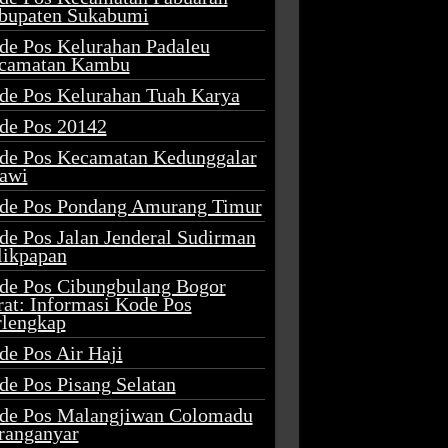
bupaten Sukabumi
de Pos Kelurahan Padaleu
camatan Kambu
de Pos Kelurahan Tuah Karya
de Pos 20142
de Pos Kecamatan Kedunggalar
awi
de Pos Pondang Amurang Timur
de Pos Jalan Jenderal Sudirman
likpapan
de Pos Cibungbulang Bogor
rat: Informasi Kode Pos
rlengkap
de Pos Air Haji
de Pos Pisang Selatan
de Pos Malangjiwan Colomadu
ranganyar