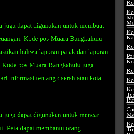
Ko
Ko
Mu
Mu
 juga dapat digunakan untuk membuat
Ko
Ka
keuangan. Kode pos Muara Bangkahulu
Ko
stikan bahwa laporan pajak dan laporan
Pa
Ke
. Kode pos Muara Bangkahulu juga
Ko
ri informasi tentang daerah atau kota
Ko
Ko
Te
Bu
Ca
 juga dapat digunakan untuk mencari
Ma
Ko
but. Peta dapat membantu orang
Ti