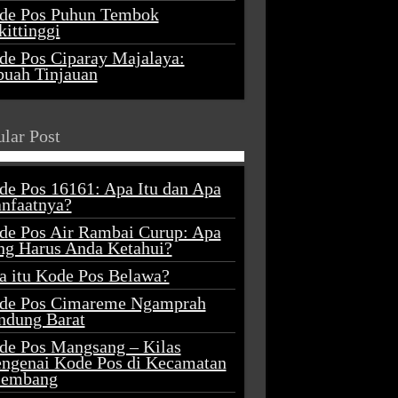
de Pos Puhun Tembok
ittinggi
de Pos Ciparay Majalaya:
buah Tinjauan
lar Post
de Pos 16161: Apa Itu dan Apa
nfaatnya?
de Pos Air Rambai Curup: Apa
ng Harus Anda Ketahui?
a itu Kode Pos Belawa?
de Pos Cimareme Ngamprah
ndung Barat
de Pos Mangsang – Kilas
ngenai Kode Pos di Kecamatan
lembang