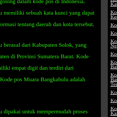
rgolong dalam kode pos di Indonesia.
Ka
Ko
memiliki sebuah kata kunci yang dapat
Ke
ormasi tentang daerah dan kota tersebut.
Ko
Ko
Ko
berasal dari Kabupaten Solok, yang
Ng
Ko
aten di Provinsi Sumatera Barat. Kode
Ko
Ba
ki empat digit dan terdiri dari
Ko
. Kode pos Muara Bangkahulu adalah
Ba
Te
Ko
Ko
Ko
 dipakai untuk mempermudah proses
Ka