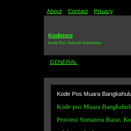
About
Contact
Privacy
Kodepos
Kode Pos Seluruh Indonesia
GENERAL
Kode Pos Muara Bangkahul
Kode pos Muara Bangkahulu 
Provinsi Sumatera Barat. 