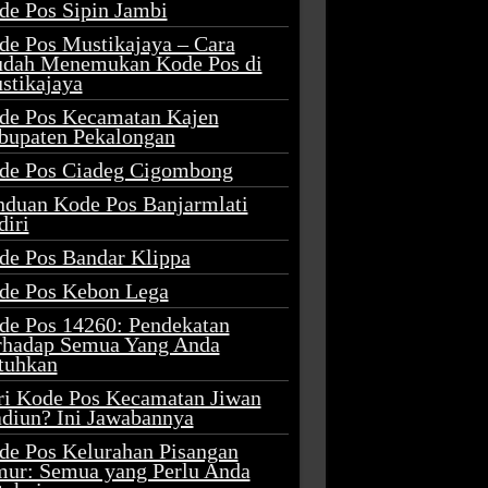
de Pos Sipin Jambi
de Pos Mustikajaya – Cara
dah Menemukan Kode Pos di
stikajaya
de Pos Kecamatan Kajen
bupaten Pekalongan
de Pos Ciadeg Cigombong
nduan Kode Pos Banjarmlati
diri
de Pos Bandar Klippa
de Pos Kebon Lega
de Pos 14260: Pendekatan
rhadap Semua Yang Anda
tuhkan
ri Kode Pos Kecamatan Jiwan
diun? Ini Jawabannya
de Pos Kelurahan Pisangan
mur: Semua yang Perlu Anda