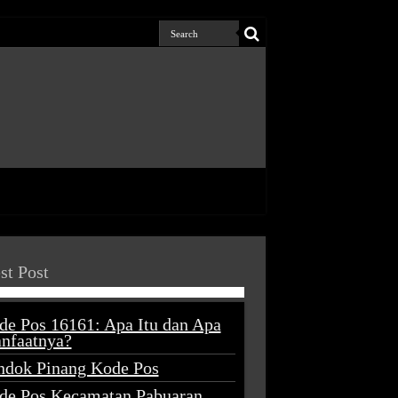
st Post
de Pos 16161: Apa Itu dan Apa
nfaatnya?
ndok Pinang Kode Pos
de Pos Kecamatan Pabuaran