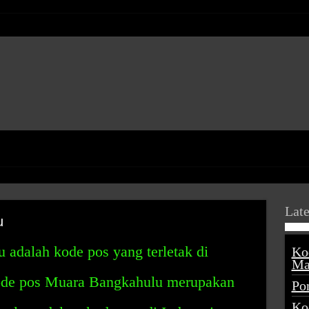
Late
u
adalah kode pos yang terletak di
Ko
Ma
Kode pos Muara Bangkahulu merupakan
Po
Ko