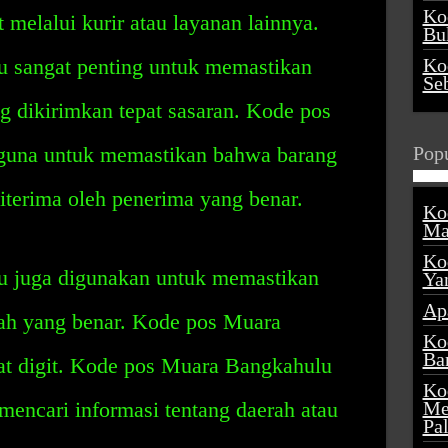
Ko
 melalui kurir atau layanan lainnya.
Buk
 sangat penting untuk memastikan
Ko
Se
g dikirimkan tepat sasaran. Kode pos
guna untuk memastikan bahwa barang
Popu
diterima oleh penerima yang benar.
Ko
Ma
Ko
 juga digunakan untuk memastikan
Ya
Ap
ah yang benar. Kode pos Muara
Ko
Ba
pat digit. Kode pos Muara Bangkahulu
Ko
mencari informasi tentang daerah atau
Me
Pa