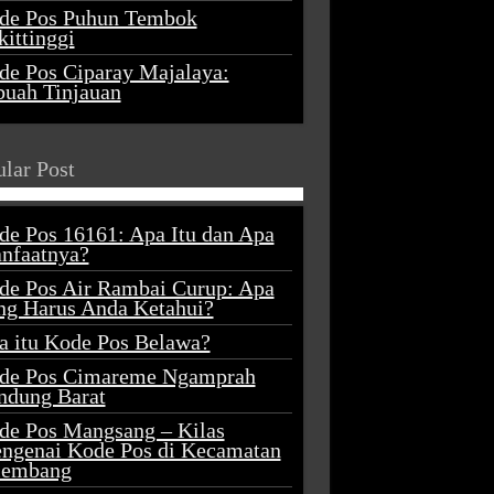
de Pos Puhun Tembok
ittinggi
de Pos Ciparay Majalaya:
buah Tinjauan
lar Post
de Pos 16161: Apa Itu dan Apa
nfaatnya?
de Pos Air Rambai Curup: Apa
ng Harus Anda Ketahui?
a itu Kode Pos Belawa?
de Pos Cimareme Ngamprah
ndung Barat
de Pos Mangsang – Kilas
ngenai Kode Pos di Kecamatan
lembang