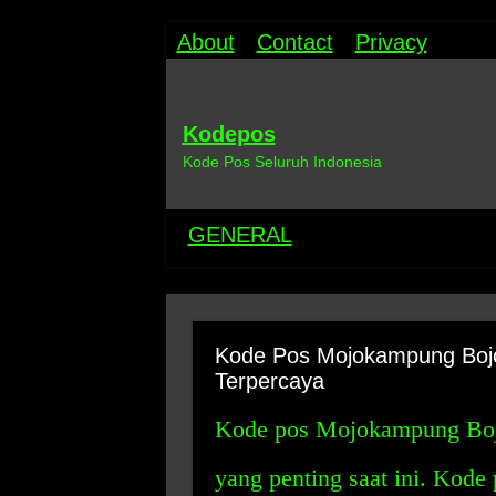
About
Contact
Privacy
Kodepos
Kode Pos Seluruh Indonesia
GENERAL
Kode Pos Mojokampung Bojo
Terpercaya
Kode pos Mojokampung Bojo
yang penting saat ini. Kode