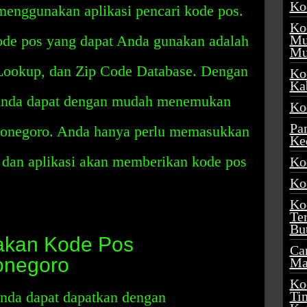
Ko
 menggunakan aplikasi pencari kode pos.
Ko
kode pos yang dapat Anda gunakan adalah
Mu
Mu
Lookup, dan Zip Code Database. Dengan
Ko
Ka
 Anda dapat dengan mudah menemukan
Ko
Pa
onegoro. Anda hanya perlu memasukkan
Ke
, dan aplikasi akan memberikan kode pos
Ko
Ko
Ko
Te
Bu
akan Kode Pos
Ca
onegoro
Ma
Ko
nda dapat dapatkan dengan
Ti