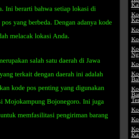
Ka
. Ini berarti bahwa setiap lokasi di
Ko
Ke
e pos yang berbeda. Dengan adanya kode
Ko
ah melacak lokasi Anda.
Ko
Ko
Ng
rupakan salah satu daerah di Jawa
Ko
yang terkait dengan daerah ini adalah
Ko
Ba
kan kode pos penting yang digunakan
Ko
Ba
Te
asi Mojokampung Bojonegoro. Ini juga
Ko
u untuk memfasilitasi pengiriman barang
Ko
Ko
Ka