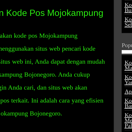
Ko
Buk
n Kode Pos Mojokampung
Ko
Se
nakan kode pos Mojokampung
Popu
menggunakan situs web pencari kode
itus web ini, Anda dapat dengan mudah
Ko
Ma
ampung Bojonegoro. Anda cukup
Ko
Ya
in Anda cari, dan situs web akan
Ap
s terkait. Ini adalah cara yang efisien
Ko
Ba
jokampung Bojonegoro.
Ko
Me
Pa