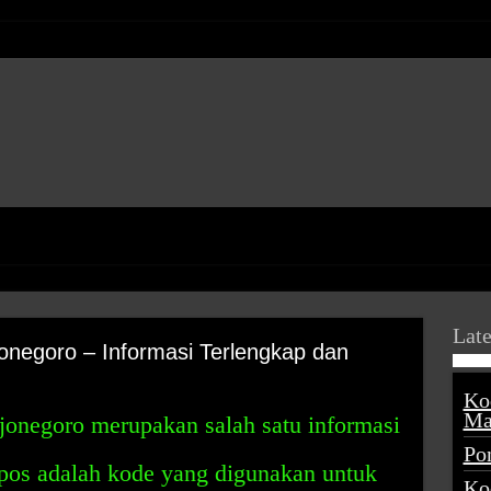
Late
negoro – Informasi Terlengkap dan
Ko
Ma
negoro merupakan salah satu informasi
Po
 pos adalah kode yang digunakan untuk
Ko