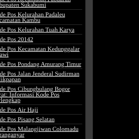
bupaten Sukabumi
de Pos Kelurahan Padaleu
camatan Kambu
de Pos Kelurahan Tuah Karya
de Pos 20142
de Pos Kecamatan Kedunggalar
awi
de Pos Pondang Amurang Timur
de Pos Jalan Jenderal Sudirman
likpapan
de Pos Cibungbulang Bogor
rat: Informasi Kode Pos
rlengkap
de Pos Air Haji
de Pos Pisang Selatan
de Pos Malangjiwan Colomadu
ranganyar