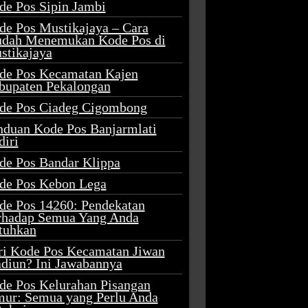
de Pos Sipin Jambi
de Pos Mustikajaya – Cara
dah Menemukan Kode Pos di
stikajaya
de Pos Kecamatan Kajen
bupaten Pekalongan
de Pos Ciadeg Cigombong
nduan Kode Pos Banjarmlati
diri
de Pos Bandar Klippa
de Pos Kebon Lega
de Pos 14260: Pendekatan
rhadap Semua Yang Anda
tuhkan
ri Kode Pos Kecamatan Jiwan
diun? Ini Jawabannya
de Pos Kelurahan Pisangan
mur: Semua yang Perlu Anda