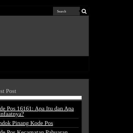
st Post
de Pos 16161: Apa Itu dan Apa
nfaatnya?
ndok Pinang Kode Pos
de Pos Kecamatan Pabuaran