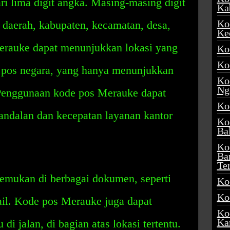
ri lima digit angka. Masing-masing digit
Ka
Ko
daerah, kabupaten, kecamatan, desa,
Ke
erauke dapat menunjukkan lokasi yang
Ko
Ko
e pos negara, yang hanya menunjukkan
Ko
Ng
. Penggunaan kode pos Merauke dapat
Ko
ndalan dan kecepatan layanan kantor
Ko
Ba
Ko
Ba
Te
emukan di berbagai dokumen, seperti
Ko
Ko
mail. Kode pos Merauke juga dapat
Ko
Ka
di jalan, di bagian atas lokasi tertentu.