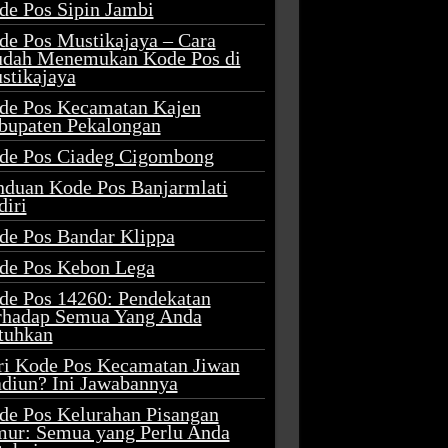
de Pos Sipin Jambi
de Pos Mustikajaya – Cara
dah Menemukan Kode Pos di
stikajaya
de Pos Kecamatan Kajen
bupaten Pekalongan
de Pos Ciadeg Cigombong
nduan Kode Pos Banjarmlati
diri
de Pos Bandar Klippa
de Pos Kebon Lega
de Pos 14260: Pendekatan
rhadap Semua Yang Anda
tuhkan
ri Kode Pos Kecamatan Jiwan
diun? Ini Jawabannya
de Pos Kelurahan Pisangan
mur: Semua yang Perlu Anda