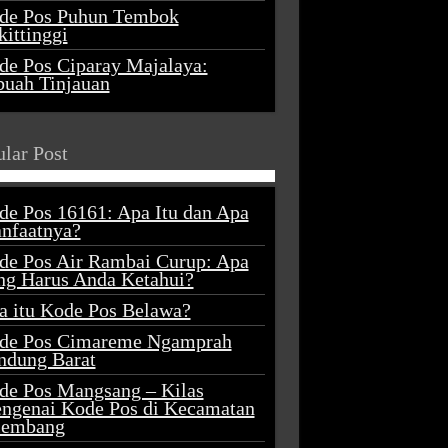
de Pos Puhun Tembok
ittinggi
de Pos Ciparay Majalaya:
buah Tinjauan
lar Post
de Pos 16161: Apa Itu dan Apa
nfaatnya?
de Pos Air Rambai Curup: Apa
ng Harus Anda Ketahui?
a itu Kode Pos Belawa?
de Pos Cimareme Ngamprah
ndung Barat
de Pos Mangsang – Kilas
ngenai Kode Pos di Kecamatan
lembang