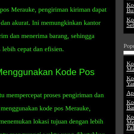
Ko
os Merauke, pengiriman kiriman dapat
Buk
Ko
 dan akurat. Ini memungkinkan kantor
Se
irim dan menerima barang, sehingga
Popu
lebih cepat dan efisien.
Ko
Ma
 Menggunakan Kode Pos
Ko
Ya
Ap
u mempercepat proses pengiriman dan
Ko
Ba
 menggunakan kode pos Merauke,
Ko
 menemukan lokasi tujuan dengan lebih
Me
Pa