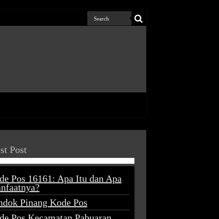
st Post
de Pos 16161: Apa Itu dan Apa
nfaatnya?
ndok Pinang Kode Pos
de Pos Kecamatan Pabuaran