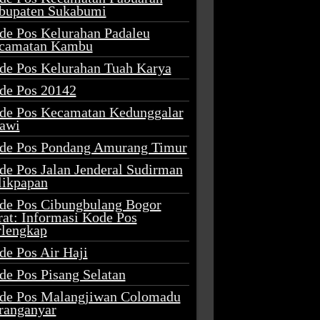
bupaten Sukabumi
de Pos Kelurahan Padaleu
camatan Kambu
de Pos Kelurahan Tuah Karya
de Pos 20142
de Pos Kecamatan Kedunggalar
awi
de Pos Pondang Amurang Timur
de Pos Jalan Jenderal Sudirman
likpapan
de Pos Cibungbulang Bogor
rat: Informasi Kode Pos
rlengkap
de Pos Air Haji
de Pos Pisang Selatan
de Pos Malangjiwan Colomadu
ranganyar