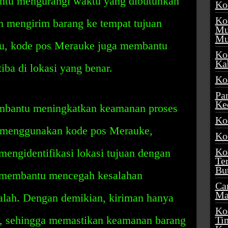
antu mengurangi waktu yang dibutuhkan
Ko
Ko
 mengirim barang ke tempat tujuan
Mu
Mu
itu, kode pos Merauke juga membantu
Ko
Ka
ba di lokasi yang benar.
Ko
Pa
Ke
mbantu meningkatkan keamanan proses
Ko
 menggunakan kode pos Merauke,
Ko
Ko
mengidentifikasi lokasi tujuan dengan
Te
Bu
i membantu mencegah kesalahan
Ca
Ma
salah. Dengan demikian, kiriman hanya
Ko
ar, sehingga memastikan keamanan barang
Ti