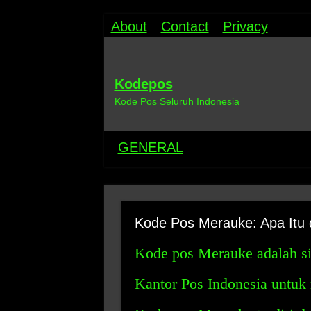
About
Contact
Privacy
Kodepos
Kode Pos Seluruh Indonesia
GENERAL
Kode Pos Merauke: Apa Itu
Kode pos Merauke adalah s
Kantor Pos Indonesia untuk m