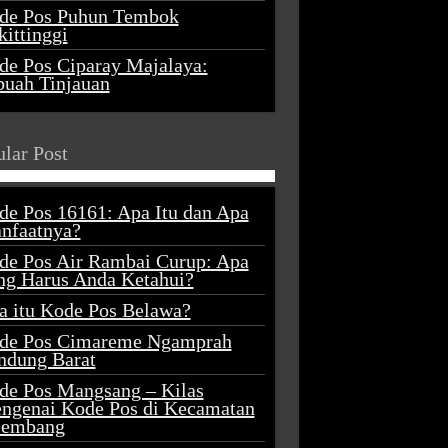
de Pos Puhun Tembok
ittinggi
de Pos Ciparay Majalaya:
buah Tinjauan
lar Post
de Pos 16161: Apa Itu dan Apa
nfaatnya?
de Pos Air Rambai Curup: Apa
ng Harus Anda Ketahui?
a itu Kode Pos Belawa?
de Pos Cimareme Ngamprah
ndung Barat
de Pos Mangsang – Kilas
ngenai Kode Pos di Kecamatan
lembang