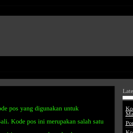
Late
de pos yang digunakan untuk
Ko
Ma
Bali. Kode pos ini merupakan salah satu
Po
Ko