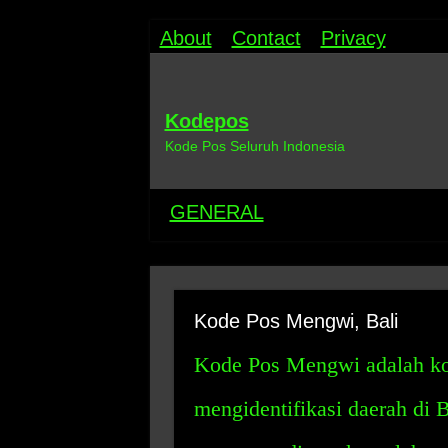
About
Contact
Privacy
Kodepos
Kode Pos Seluruh Indonesia
GENERAL
Kode Pos Mengwi, Bali
Kode Pos Mengwi adalah ko
mengidentifikasi daerah di 