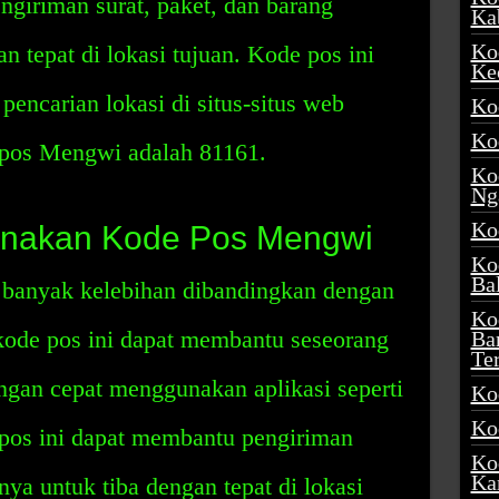
ngiriman surat, paket, dan barang
Ka
Ko
an tepat di lokasi tujuan. Kode pos ini
Ke
encarian lokasi di situs-situs web
Ko
Ko
 pos Mengwi adalah 81161.
Ko
Ng
Ko
unakan Kode Pos Mengwi
Ko
Ba
banyak kelebihan dibandingkan dengan
Ko
kode pos ini dapat membantu seseorang
Ba
Te
gan cepat menggunakan aplikasi seperti
Ko
Ko
pos ini dapat membantu pengiriman
Ko
Ka
nnya untuk tiba dengan tepat di lokasi