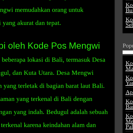
Ko
Mengwi memudahkan orang untuk
Buk
Ko
yang akurat dan tepat.
Se
upi oleh Kode Pos Mengwi
Popu
eberapa lokasi di Bali, termasuk Desa
Ko
Ma
ul, dan Kuta Utara. Desa Mengwi
Ko
Ya
yang terletak di bagian barat laut Bali.
Ap
aman yang terkenal di Bali dengan
Ko
Ba
ngan yang indah. Bedugul adalah sebuah
Ko
Me
, terkenal karena keindahan alam dan
Pa