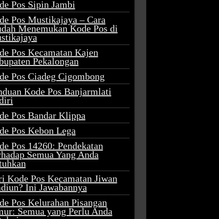
de Pos Sipin Jambi
de Pos Mustikajaya – Cara
dah Menemukan Kode Pos di
stikajaya
de Pos Kecamatan Kajen
bupaten Pekalongan
de Pos Ciadeg Cigombong
nduan Kode Pos Banjarmlati
diri
de Pos Bandar Klippa
de Pos Kebon Lega
de Pos 14260: Pendekatan
rhadap Semua Yang Anda
tuhkan
ri Kode Pos Kecamatan Jiwan
diun? Ini Jawabannya
de Pos Kelurahan Pisangan
mur: Semua yang Perlu Anda