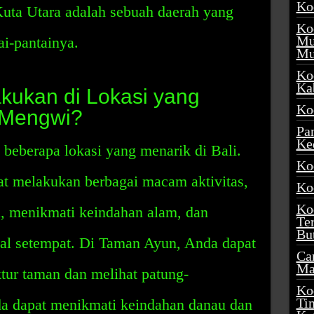
Ko
uta Utara adalah sebuah daerah yang
Ko
Mu
ai-pantainya.
Mu
Ko
Ka
akukan di Lokasi yang
Ko
 Mengwi?
Pa
Ke
eberapa lokasi yang menarik di Bali.
Ko
t melakukan berbagai macam aktivitas,
Ko
Ko
sa, menikmati keindahan alam, dan
Te
Bu
nal setempat. Di Taman Ayun, Anda dapat
Ca
Ma
tur taman dan melihat patung-
Ko
Ti
a dapat menikmati keindahan danau dan