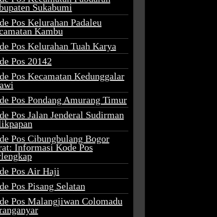
bupaten Sukabumi
de Pos Kelurahan Padaleu
camatan Kambu
de Pos Kelurahan Tuah Karya
de Pos 20142
de Pos Kecamatan Kedunggalar
awi
de Pos Pondang Amurang Timur
de Pos Jalan Jenderal Sudirman
likpapan
de Pos Cibungbulang Bogor
rat: Informasi Kode Pos
rlengkap
de Pos Air Haji
de Pos Pisang Selatan
de Pos Malangjiwan Colomadu
ranganyar