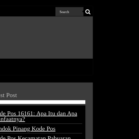
st Post
de Pos 16161: Apa Itu dan Apa
nfaatnya?
ndok Pinang Kode Pos
de Pos Kecamatan Pabuaran