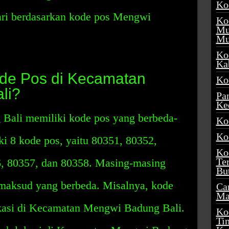
Ko
ari berdasarkan kode pos Mengwi
Ko
Mu
Mu
Ko
Ka
de Pos di Kecamatan
Ko
li?
Pa
Ke
ali memiliki kode pos yang berbeda-
Ko
Ko
i 8 kode pos, yaitu 80351, 80352,
Ko
Te
6, 80357, dan 80358. Masing-masing
Bu
 maksud yang berbeda. Misalnya, kode
Ca
Ma
okasi di Kecamatan Mengwi Badung Bali.
Ko
Ti