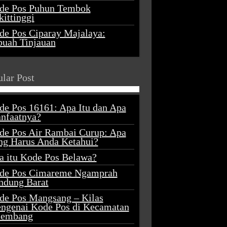
de Pos Puhun Tembok
ittinggi
de Pos Ciparay Majalaya:
buah Tinjauan
lar Post
de Pos 16161: Apa Itu dan Apa
nfaatnya?
de Pos Air Rambai Curup: Apa
ng Harus Anda Ketahui?
a itu Kode Pos Belawa?
de Pos Cimareme Ngamprah
ndung Barat
de Pos Mangsang – Kilas
ngenai Kode Pos di Kecamatan
lembang