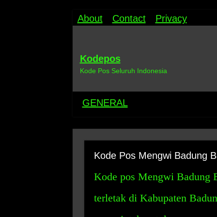
About
Contact
Privacy
Kodepos
Kode Pos Seluruh Indonesia
GENERAL
Kode Pos Mengwi Badung Ba
Kode pos Mengwi Badung Bal
terletak di Kabupaten Badun