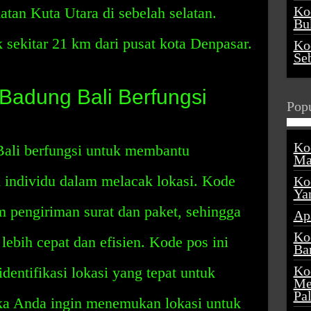
Ko
atan Kuta Utara di sebelah selatan.
Buk
sekitar 21 km dari pusat kota Denpasar.
Ko
Se
adung Bali Berfungsi
Popu
Ko
li berfungsi untuk membantu
Ma
 individu dalam melacak lokasi. Kode
Ko
Ya
 pengiriman surat dan paket, sehingga
Ap
Ko
ebih cepat dan efisien. Kode pos ini
Ba
Ko
ntifikasi lokasi yang tepat untuk
Me
Pa
jika Anda ingin menemukan lokasi untuk