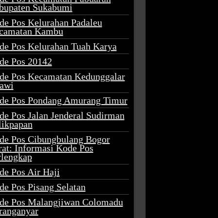
bupaten Sukabumi
de Pos Kelurahan Padaleu
camatan Kambu
de Pos Kelurahan Tuah Karya
de Pos 20142
de Pos Kecamatan Kedunggalar
awi
de Pos Pondang Amurang Timur
de Pos Jalan Jenderal Sudirman
likpapan
de Pos Cibungbulang Bogor
rat: Informasi Kode Pos
rlengkap
de Pos Air Haji
de Pos Pisang Selatan
de Pos Malangjiwan Colomadu
ranganyar