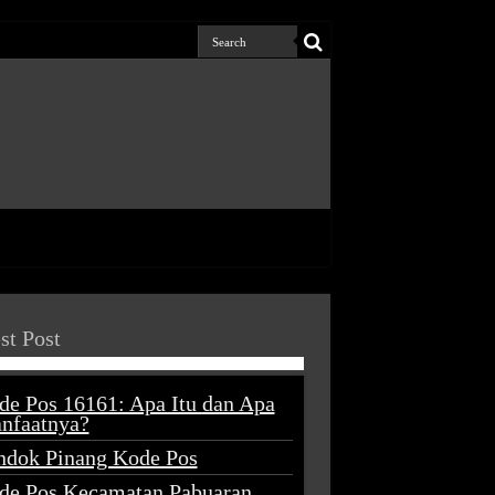
st Post
de Pos 16161: Apa Itu dan Apa
nfaatnya?
ndok Pinang Kode Pos
de Pos Kecamatan Pabuaran