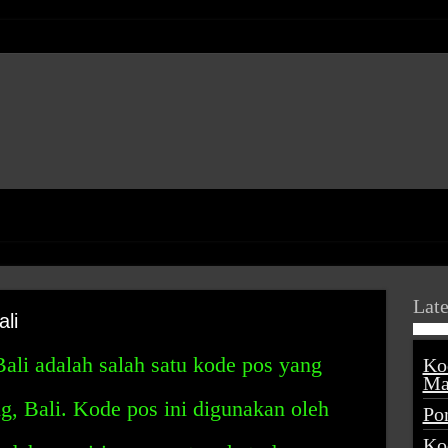
Late
li
i adalah salah satu kode pos yang
Ko
Ma
g, Bali. Kode pos ini digunakan oleh
Po
Ko