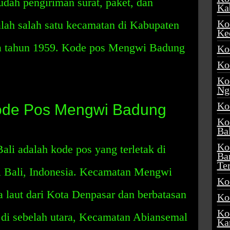
ah pengiriman surat, paket, dan
Ka
Ko
lah salah satu kecamatan di Kabupaten
Ke
da tahun 1959. Kode pos Mengwi Badung
Ko
Ko
Ko
Ng
Ko
Kode Pos Mengwi Badung
Ko
Ba
Ko
i adalah kode pos yang terletak di
Ba
Te
i Bali, Indonesia. Kecamatan Mengwi
Ko
ya laut dari Kota Denpasar dan berbatasan
Ko
Ko
di sebelah utara, Kecamatan Abiansemal
Ka