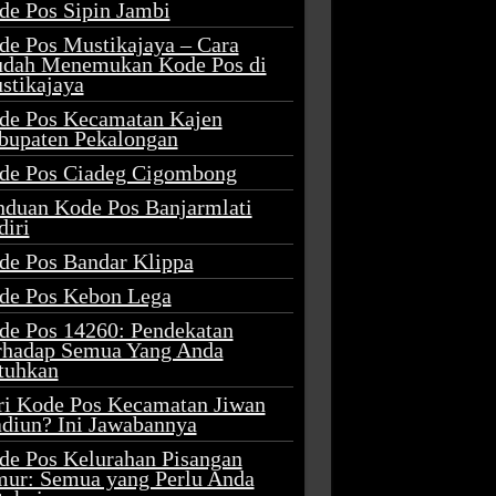
de Pos Sipin Jambi
de Pos Mustikajaya – Cara
dah Menemukan Kode Pos di
stikajaya
de Pos Kecamatan Kajen
bupaten Pekalongan
de Pos Ciadeg Cigombong
nduan Kode Pos Banjarmlati
diri
de Pos Bandar Klippa
de Pos Kebon Lega
de Pos 14260: Pendekatan
rhadap Semua Yang Anda
tuhkan
ri Kode Pos Kecamatan Jiwan
diun? Ini Jawabannya
de Pos Kelurahan Pisangan
mur: Semua yang Perlu Anda