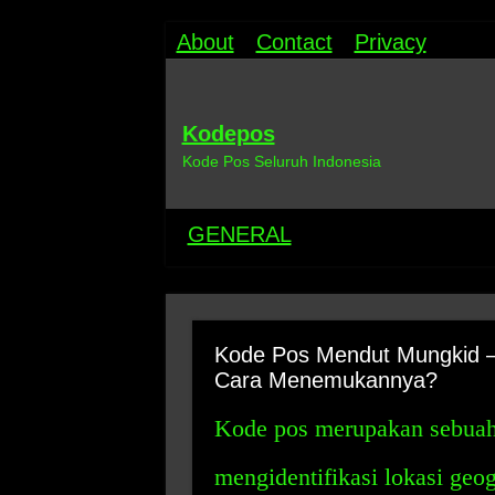
About
Contact
Privacy
Kodepos
Kode Pos Seluruh Indonesia
GENERAL
Kode Pos Mendut Mungkid –
Cara Menemukannya?
Kode pos merupakan sebuah
mengidentifikasi lokasi geog