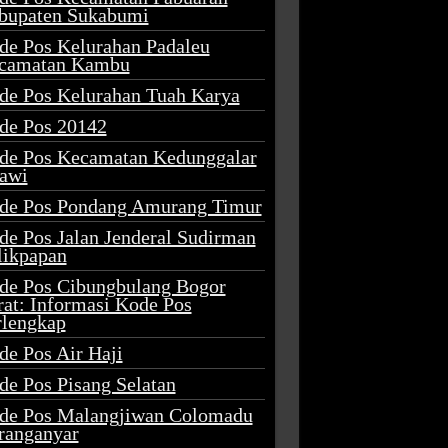
bupaten Sukabumi
de Pos Kelurahan Padaleu
camatan Kambu
de Pos Kelurahan Tuah Karya
de Pos 20142
de Pos Kecamatan Kedunggalar
awi
de Pos Pondang Amurang Timur
de Pos Jalan Jenderal Sudirman
likpapan
de Pos Cibungbulang Bogor
rat: Informasi Kode Pos
rlengkap
de Pos Air Haji
de Pos Pisang Selatan
de Pos Malangjiwan Colomadu
ranganyar