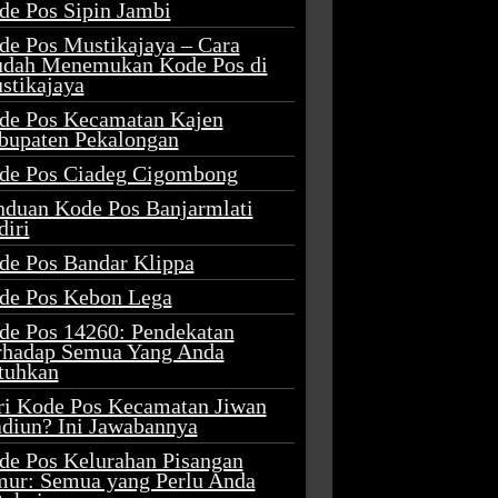
de Pos Sipin Jambi
de Pos Mustikajaya – Cara
dah Menemukan Kode Pos di
stikajaya
de Pos Kecamatan Kajen
bupaten Pekalongan
de Pos Ciadeg Cigombong
nduan Kode Pos Banjarmlati
diri
de Pos Bandar Klippa
de Pos Kebon Lega
de Pos 14260: Pendekatan
rhadap Semua Yang Anda
tuhkan
ri Kode Pos Kecamatan Jiwan
diun? Ini Jawabannya
de Pos Kelurahan Pisangan
mur: Semua yang Perlu Anda