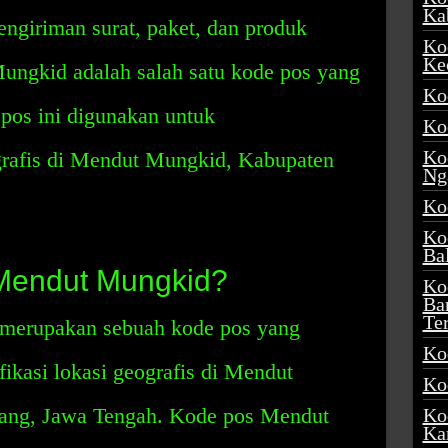
Ka
engiriman surat, paket, dan produk
Ko
Ke
ungkid adalah salah satu kode pos yang
Ko
 pos ini digunakan untuk
Ko
Ko
ografis di Mendut Mungkid, Kabupaten
Ng
Ko
Ko
Ba
 Mendut Mungkid?
Ko
Ba
Te
merupakan sebuah kode pos yang
Ko
ikasi lokasi geografis di Mendut
Ko
ang, Jawa Tengah. Kode pos Mendut
Ko
Ka