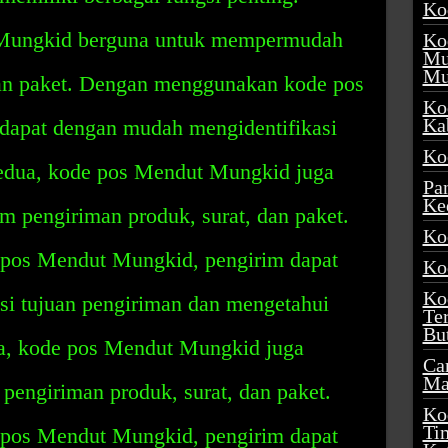
Ko
 Mungkid berguna untuk mempermudah
Ko
Mu
Mu
dan paket. Dengan menggunakan kode pos
Ko
Ka
dapat dengan mudah mengidentifikasi
Ko
Kedua, kode pos Mendut Mungkid juga
Pa
Ke
m pengiriman produk, surat, dan paket.
Ko
pos Mendut Mungkid, pengirim dapat
Ko
Ko
i tujuan pengiriman dan mengetahui
Te
Bu
ga, kode pos Mendut Mungkid juga
Ca
Ma
pengiriman produk, surat, dan paket.
Ko
Ti
pos Mendut Mungkid, pengirim dapat