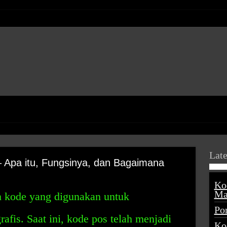
Late
 Apa itu, Fungsinya, dan Bagaimana
Ko
Ma
 kode yang digunakan untuk
Po
rafis. Saat ini, kode pos telah menjadi
Ko