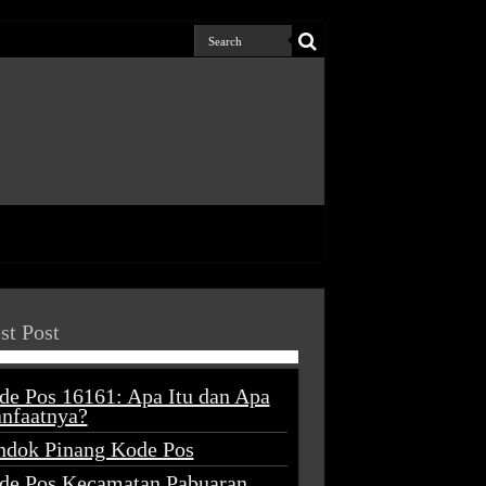
st Post
de Pos 16161: Apa Itu dan Apa
nfaatnya?
ndok Pinang Kode Pos
de Pos Kecamatan Pabuaran