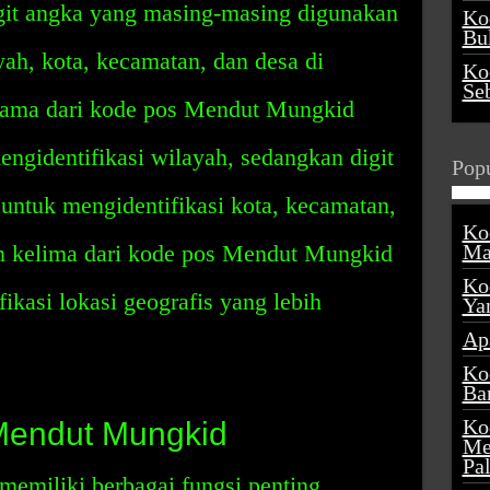
igit angka yang masing-masing digunakan
Ko
Buk
yah, kota, kecamatan, dan desa di
Ko
Se
tama dari kode pos Mendut Mungkid
ngidentifikasi wilayah, sedangkan digit
Popu
untuk mengidentifikasi kota, kecamatan,
Ko
an kelima dari kode pos Mendut Mungkid
Ma
Ko
ikasi lokasi geografis yang lebih
Ya
Ap
Ko
Ba
Ko
Mendut Mungkid
Me
Pa
miliki berbagai fungsi penting.