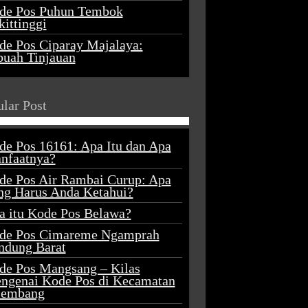
de Pos Puhun Tembok
ittinggi
de Pos Ciparay Majalaya:
buah Tinjauan
lar Post
de Pos 16161: Apa Itu dan Apa
nfaatnya?
de Pos Air Rambai Curup: Apa
ng Harus Anda Ketahui?
a itu Kode Pos Belawa?
de Pos Cimareme Ngamprah
ndung Barat
de Pos Mangsang – Kilas
ngenai Kode Pos di Kecamatan
lembang