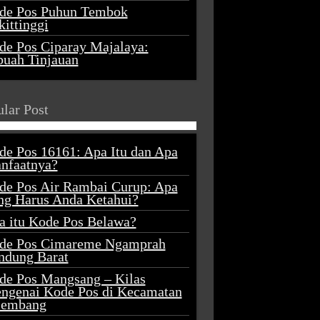
de Pos Puhun Tembok
ittinggi
de Pos Ciparay Majalaya:
buah Tinjauan
lar Post
de Pos 16161: Apa Itu dan Apa
nfaatnya?
de Pos Air Rambai Curup: Apa
ng Harus Anda Ketahui?
a itu Kode Pos Belawa?
de Pos Cimareme Ngamprah
ndung Barat
de Pos Mangsang – Kilas
ngenai Kode Pos di Kecamatan
lembang