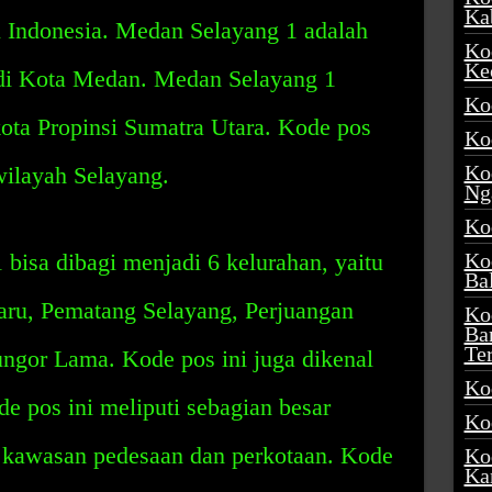
Ka
di Indonesia. Medan Selayang 1 adalah
Ko
Ke
s di Kota Medan. Medan Selayang 1
Ko
 kota Propinsi Sumatra Utara. Kode pos
Ko
Ko
wilayah Selayang.
Ng
Ko
isa dibagi menjadi 6 kelurahan, yaitu
Ko
Ba
ru, Pematang Selayang, Perjuangan
Ko
Ba
Te
ungor Lama. Kode pos ini juga dikenal
Ko
e pos ini meliputi sebagian besar
Ko
 kawasan pedesaan dan perkotaan. Kode
Ko
Ka