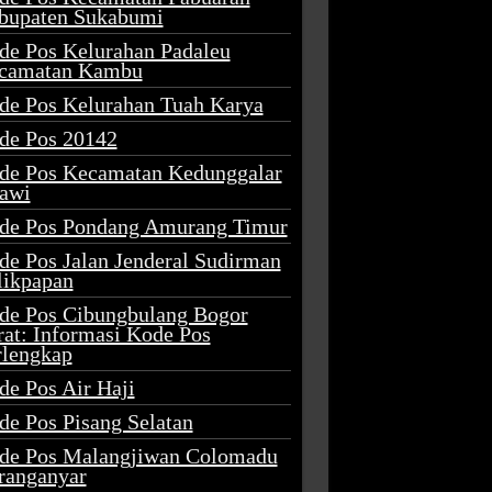
bupaten Sukabumi
de Pos Kelurahan Padaleu
camatan Kambu
de Pos Kelurahan Tuah Karya
de Pos 20142
de Pos Kecamatan Kedunggalar
awi
de Pos Pondang Amurang Timur
de Pos Jalan Jenderal Sudirman
likpapan
de Pos Cibungbulang Bogor
rat: Informasi Kode Pos
rlengkap
de Pos Air Haji
de Pos Pisang Selatan
de Pos Malangjiwan Colomadu
ranganyar