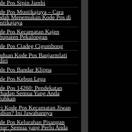
de Pos Sipin Jambi
de Pos Mustikajaya – Cara
dah Menemukan Kode Pos di
stikajaya
de Pos Kecamatan Kajen
bupaten Pekalongan
de Pos Ciadeg Cigombong
nduan Kode Pos Banjarmlati
diri
de Pos Bandar Klippa
de Pos Kebon Lega
de Pos 14260: Pendekatan
rhadap Semua Yang Anda
tuhkan
ri Kode Pos Kecamatan Jiwan
diun? Ini Jawabannya
de Pos Kelurahan Pisangan
mur: Semua yang Perlu Anda