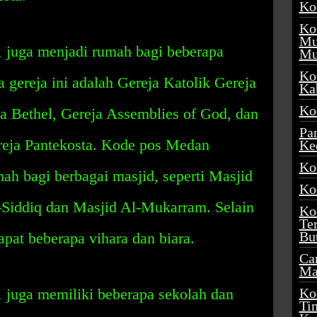
Ko
Ko
Mu
 juga menjadi rumah bagi beberapa
Mu
Ko
 gereja ini adalah Gereja Katolik Gereja
Ka
Ko
ja Bethel, Gereja Assemblies of God, dan
Pa
ereja Pantekosta. Kode pos Medan
Ke
Ko
ah bagi berbagai masjid, seperti Masjid
Ko
-Siddiq dan Masjid Al-Mukarram. Selain
Ko
Te
Bu
dapat beberapa vihara dan biara.
Ca
Ma
juga memiliki beberapa sekolah dan
Ko
Ti