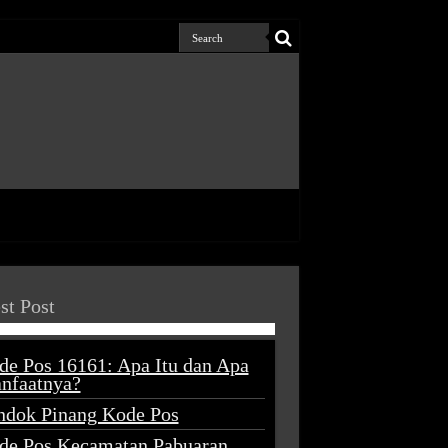
st Post
de Pos 16161: Apa Itu dan Apa
nfaatnya?
ndok Pinang Kode Pos
de Pos Kecamatan Pabuaran