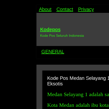
About
Contact
Privacy
Kodepos
Kode Pos Seluruh Indonesia
GENERAL
Kode Pos Medan Selayang 1
Eksotis
Medan Selayang 1 adalah sa
Kota Medan adalah ibu kota