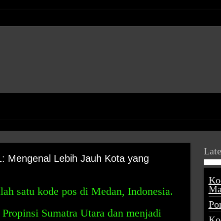
Late
: Mengenal Lebih Jauh Kota yang
Ko
Ma
lah satu kode pos di Medan, Indonesia.
Po
 Propinsi Sumatra Utara dan menjadi
Ko