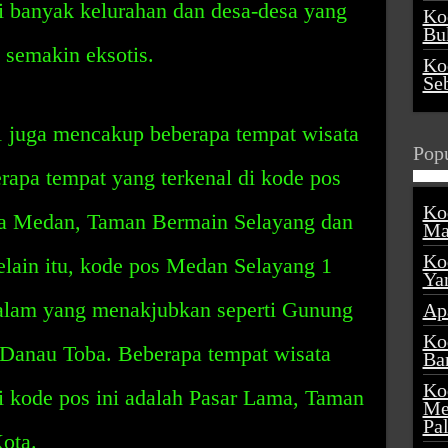
i banyak kelurahan dan desa-desa yang
Ko
Buk
semakin eksotis.
Ko
Se
 juga mencakup beberapa tempat wisata
Popu
rapa tempat yang terkenal di kode pos
Ko
ta Medan, Taman Bermain Selayang dan
Ma
Ko
ain itu, kode pos Medan Selayang 1
Ya
a alam yang menakjubkan seperti Gunung
Ap
Ko
Danau Toba. Beberapa tempat wisata
Ba
Ko
di kode pos ini adalah Pasar Lama, Taman
Me
Pa
ota.