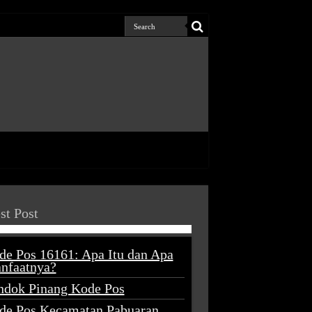
st Post
de Pos 16161: Apa Itu dan Apa
nfaatnya?
ndok Pinang Kode Pos
de Pos Kecamatan Pabuaran