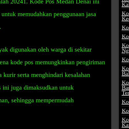
dalah 20241. Kode Pos Medan Denai ini
Ka
Ko
ah untuk memudahkan penggunaan jasa
Ke
.
Ko
Ko
Ko
k digunakan oleh warga di sekitar
Ng
Ko
karena kode pos memungkinkan pengiriman
Ko
Ba
a kurir serta menghindari kesalahan
Ko
 ini juga dimaksudkan untuk
Ba
Te
riman, sehingga mempermudah
Ko
Ko
Ko
Ka