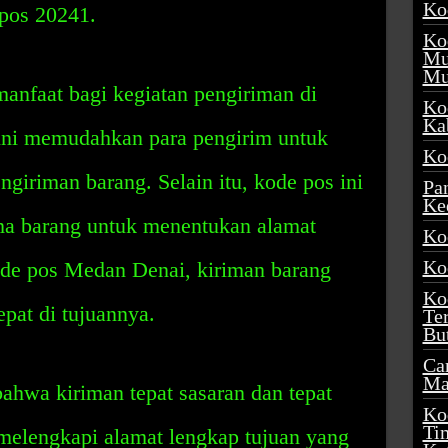
Ko
 pos 20241.
Ko
Mu
Mu
nfaat bagi kegiatan pengiriman di
Ko
Ka
 ini memudahkan para pengirim untuk
Ko
giriman barang. Selain itu, kode pos ini
Pa
Ke
ma barang untuk menentukan alamat
Ko
Ko
de pos Medan Denai, kiriman barang
Ko
epat di tujuannya.
Te
Bu
Ca
Ma
hwa kiriman tepat sasaran dan tepat
Ko
Ti
melengkapi alamat lengkap tujuan yang