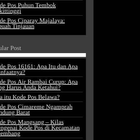
de Pos Puhun Tembok
ittinggi
de Pos Ciparay Majalaya:
buah Tinjauan
lar Post
de Pos 16161: Apa Itu dan Apa
nfaatnya?
de Pos Air Rambai Curup: Apa
ng Harus Anda Ketahui?
a itu Kode Pos Belawa?
de Pos Cimareme Ngamprah
ndung Barat
de Pos Mangsang – Kilas
ngenai Kode Pos di Kecamatan
lembang