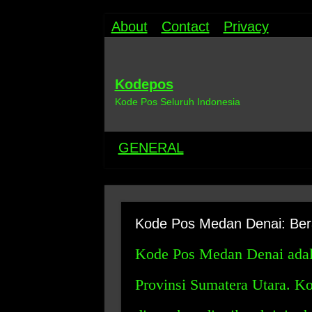
About
Contact
Privacy
Kodepos
Kode Pos Seluruh Indonesia
GENERAL
Kode Pos Medan Denai: Ber
Kode Pos Medan Denai adala
Provinsi Sumatera Utara. 