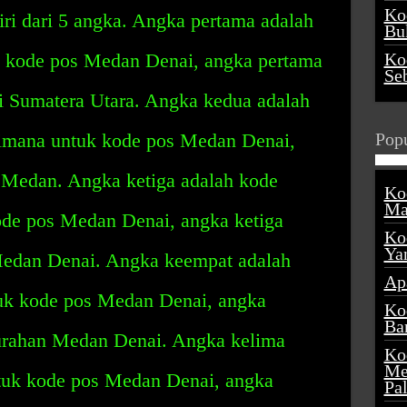
Ko
ri dari 5 angka. Angka pertama adalah
Buk
k kode pos Medan Denai, angka pertama
Ko
Se
si Sumatera Utara. Angka kedua adalah
dimana untuk kode pos Medan Denai,
Popu
 Medan. Angka ketiga adalah kode
Ko
Ma
de pos Medan Denai, angka ketiga
Ko
Ya
Medan Denai. Angka keempat adalah
Ap
uk kode pos Medan Denai, angka
Ko
Ba
lurahan Medan Denai. Angka kelima
Ko
Me
tuk kode pos Medan Denai, angka
Pa