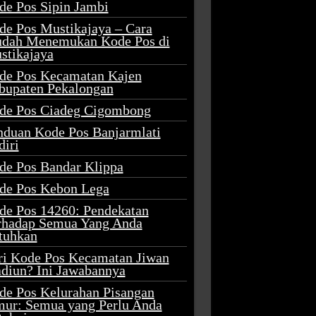
de Pos Sipin Jambi
de Pos Mustikajaya – Cara
dah Menemukan Kode Pos di
stikajaya
de Pos Kecamatan Kajen
bupaten Pekalongan
de Pos Ciadeg Cigombong
nduan Kode Pos Banjarmlati
diri
de Pos Bandar Klippa
de Pos Kebon Lega
de Pos 14260: Pendekatan
rhadap Semua Yang Anda
tuhkan
ri Kode Pos Kecamatan Jiwan
diun? Ini Jawabannya
de Pos Kelurahan Pisangan
mur: Semua yang Perlu Anda