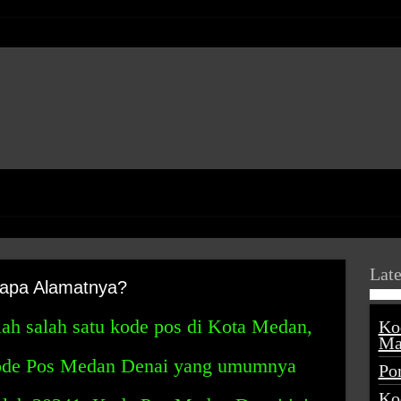
Late
apa Alamatnya?
h salah satu kode pos di Kota Medan,
Ko
Ma
Kode Pos Medan Denai yang umumnya
Po
Ko