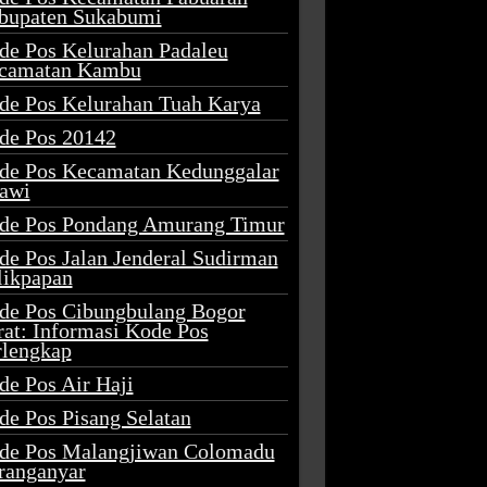
bupaten Sukabumi
de Pos Kelurahan Padaleu
camatan Kambu
de Pos Kelurahan Tuah Karya
de Pos 20142
de Pos Kecamatan Kedunggalar
awi
de Pos Pondang Amurang Timur
de Pos Jalan Jenderal Sudirman
likpapan
de Pos Cibungbulang Bogor
rat: Informasi Kode Pos
rlengkap
de Pos Air Haji
de Pos Pisang Selatan
de Pos Malangjiwan Colomadu
ranganyar