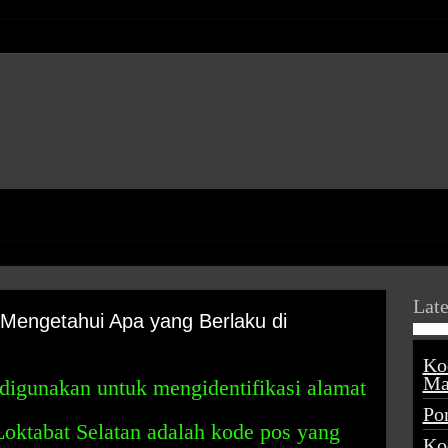
Late
 Mengetahui Apa yang Berlaku di
Ko
Ma
digunakan untuk mengidentifikasi alamat
Po
Loktabat Selatan adalah kode pos yang
Ko