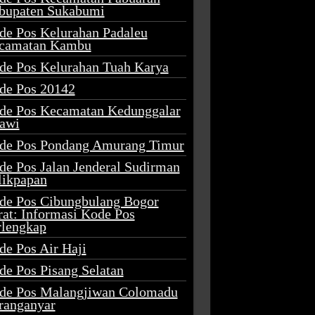
bupaten Sukabumi
de Pos Kelurahan Padaleu
camatan Kambu
de Pos Kelurahan Tuah Karya
de Pos 20142
de Pos Kecamatan Kedunggalar
awi
de Pos Pondang Amurang Timur
de Pos Jalan Jenderal Sudirman
likpapan
de Pos Cibungbulang Bogor
rat: Informasi Kode Pos
rlengkap
de Pos Air Haji
de Pos Pisang Selatan
de Pos Malangjiwan Colomadu
ranganyar