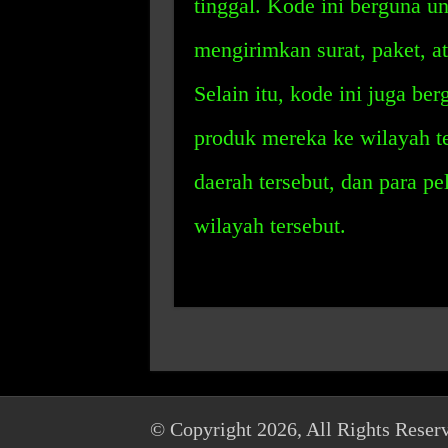
tinggal. Kode ini berguna 
mengirimkan surat, paket, at
Selain itu, kode ini juga b
produk mereka ke wilayah te
daerah tersebut, dan para p
wilayah tersebut.
© Copyright 2026, All Rights Reser