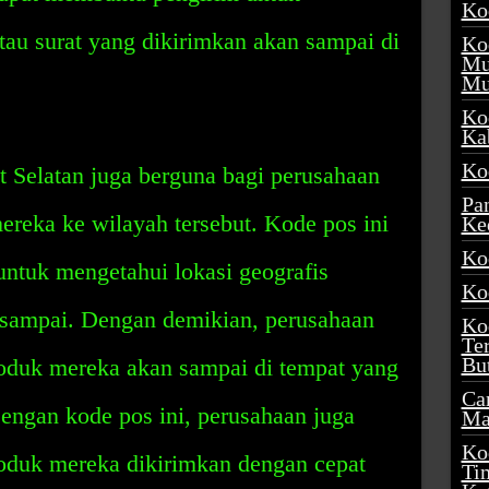
Ko
au surat yang dikirimkan akan sampai di
Ko
Mu
Mu
Ko
Ka
Ko
at Selatan juga berguna bagi perusahaan
Pa
reka ke wilayah tersebut. Kode pos ini
Ke
Ko
tuk mengetahui lokasi geografis
Ko
sampai. Dengan demikian, perusahaan
Ko
Te
Bu
oduk mereka akan sampai di tempat yang
Ca
Dengan kode pos ini, perusahaan juga
Ma
Ko
oduk mereka dikirimkan dengan cepat
Ti