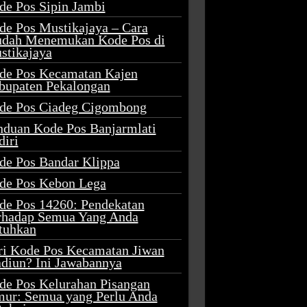
de Pos Sipin Jambi
de Pos Mustikajaya – Cara
dah Menemukan Kode Pos di
stikajaya
de Pos Kecamatan Kajen
bupaten Pekalongan
de Pos Ciadeg Cigombong
nduan Kode Pos Banjarmlati
diri
de Pos Bandar Klippa
de Pos Kebon Lega
de Pos 14260: Pendekatan
rhadap Semua Yang Anda
tuhkan
ri Kode Pos Kecamatan Jiwan
diun? Ini Jawabannya
de Pos Kelurahan Pisangan
mur: Semua yang Perlu Anda