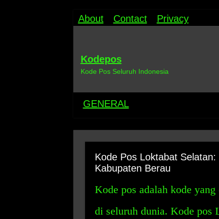
About
Contact
Privacy
Kodepos
Kode Pos Seluruh Indonesia
GENERAL
Kode Pos Loktabat Selatan:
Kabupaten Berau
Kode pos adalah kode yang 
di seluruh dunia. Kode pos 