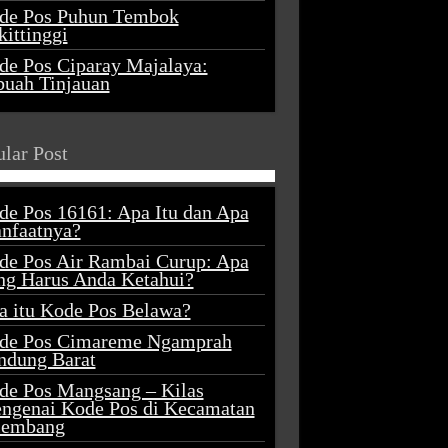
de Pos Puhun Tembok
ittinggi
de Pos Ciparay Majalaya:
buah Tinjauan
lar Post
de Pos 16161: Apa Itu dan Apa
nfaatnya?
de Pos Air Rambai Curup: Apa
ng Harus Anda Ketahui?
a itu Kode Pos Belawa?
de Pos Cimareme Ngamprah
ndung Barat
de Pos Mangsang – Kilas
ngenai Kode Pos di Kecamatan
lembang