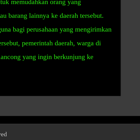
untuk memudahkan orang yang
au barang lainnya ke daerah tersebut.
erguna bagi perusahaan yang mengirimkan
rsebut, pemerintah daerah, warga di
elancong yang ingin berkunjung ke
ved