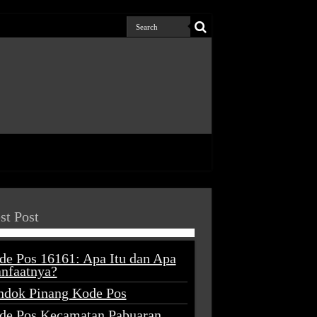
st Post
de Pos 16161: Apa Itu dan Apa
nfaatnya?
ndok Pinang Kode Pos
de Pos Kecamatan Pabuaran