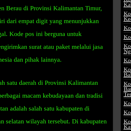
Ka
 Berau di Provinsi Kalimantan Timur,
Ko
Ke
diri dari empat digit yang menunjukkan
Ko
gal. Kode pos ini berguna untuk
Ko
Ko
irimkan surat atau paket melalui jasa
Ng
nesia dan pihak lainnya.
Ko
Ko
Ba
h satu daerah di Provinsi Kalimantan
Ko
Ba
Te
 berbagai macam kebudayaan dan tradisi
Ko
tan adalah salah satu kabupaten di
Ko
an selatan wilayah tersebut. Di kabupaten
Ko
Ka