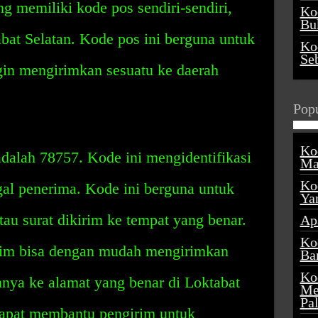
ng memiliki kode pos sendiri-sendiri,
Ko
Buk
bat Selatan. Kode pos ini berguna untuk
Ko
Se
in mengirimkan sesuatu ke daerah
Popu
Ko
dalah 78757. Kode ini mengidentifikasi
Ma
Ko
ggal penerima. Kode ini berguna untuk
Ya
u surat dikirim ke tempat yang benar.
Ap
Ko
rim bisa dengan mudah mengirimkan
Ba
Ko
innya ke alamat yang benar di Loktabat
Me
Pa
 dapat membantu pengirim untuk