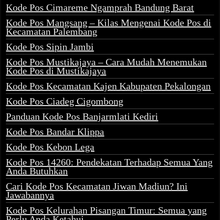
Kode Pos Cimareme Ngamprah Bandung Barat
Kode Pos Mangsang – Kilas Mengenai Kode Pos di
Kecamatan Palembang
Kode Pos Sipin Jambi
Kode Pos Mustikajaya – Cara Mudah Menemukan
Kode Pos di Mustikajaya
Kode Pos Kecamatan Kajen Kabupaten Pekalongan
Kode Pos Ciadeg Cigombong
Panduan Kode Pos Banjarmlati Kediri
Kode Pos Bandar Klippa
Kode Pos Kebon Lega
Kode Pos 14260: Pendekatan Terhadap Semua Yang
Anda Butuhkan
Cari Kode Pos Kecamatan Jiwan Madiun? Ini
Jawabannya
Kode Pos Kelurahan Pisangan Timur: Semua yang
Perlu Anda Ketahui