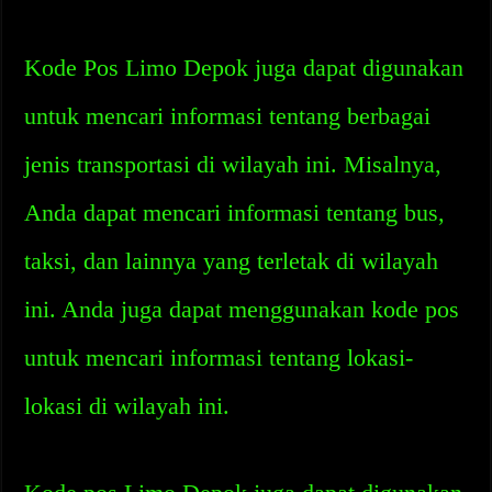
Kode Pos Limo Depok juga dapat digunakan
untuk mencari informasi tentang berbagai
jenis transportasi di wilayah ini. Misalnya,
Anda dapat mencari informasi tentang bus,
taksi, dan lainnya yang terletak di wilayah
ini. Anda juga dapat menggunakan kode pos
untuk mencari informasi tentang lokasi-
lokasi di wilayah ini.