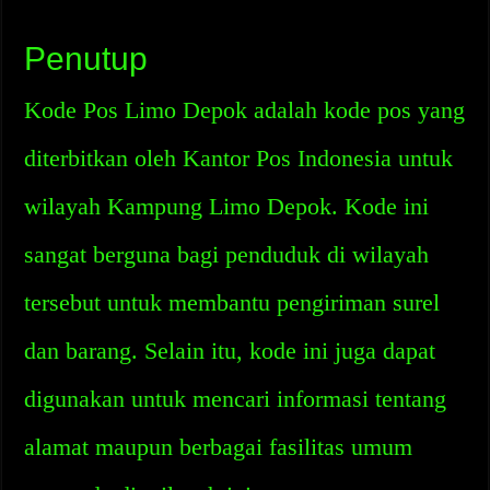
Penutup
Kode Pos Limo Depok adalah kode pos yang
diterbitkan oleh Kantor Pos Indonesia untuk
wilayah Kampung Limo Depok. Kode ini
sangat berguna bagi penduduk di wilayah
tersebut untuk membantu pengiriman surel
dan barang. Selain itu, kode ini juga dapat
digunakan untuk mencari informasi tentang
alamat maupun berbagai fasilitas umum