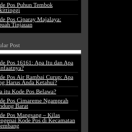
de Pos Puhun Tembok
ittinggi
de Pos Ciparay Majalaya:
buah Tinjauan
lar Post
de Pos 16161: Apa Itu dan Apa
nfaatnya?
de Pos Air Rambai Curup: Apa
ng Harus Anda Ketahui?
a itu Kode Pos Belawa?
de Pos Cimareme Ngamprah
ndung Barat
de Pos Mangsang – Kilas
ngenai Kode Pos di Kecamatan
lembang