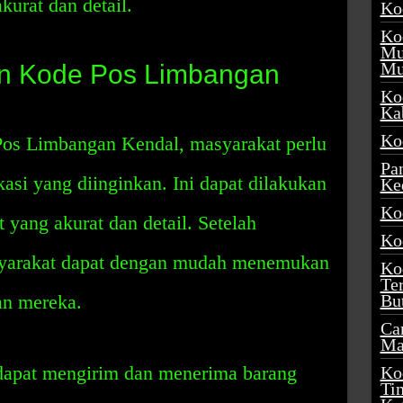
kurat dan detail.
Ko
Ko
Mu
Mu
n Kode Pos Limbangan
Ko
Ka
Ko
s Limbangan Kendal, masyarakat perlu
Pa
si yang diinginkan. Ini dapat dilakukan
Ke
Ko
yang akurat dan detail. Setelah
Ko
yarakat dapat dengan mudah menemukan
Ko
Te
an mereka.
Bu
Ca
Ma
 dapat mengirim dan menerima barang
Ko
Ti