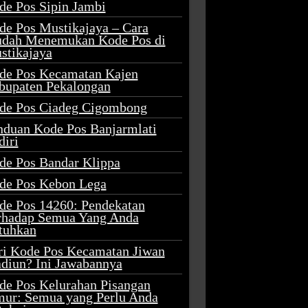
de Pos Sipin Jambi
de Pos Mustikajaya – Cara
dah Menemukan Kode Pos di
stikajaya
de Pos Kecamatan Kajen
bupaten Pekalongan
de Pos Ciadeg Cigombong
nduan Kode Pos Banjarmlati
diri
de Pos Bandar Klippa
de Pos Kebon Lega
de Pos 14260: Pendekatan
rhadap Semua Yang Anda
tuhkan
ri Kode Pos Kecamatan Jiwan
diun? Ini Jawabannya
de Pos Kelurahan Pisangan
mur: Semua yang Perlu Anda