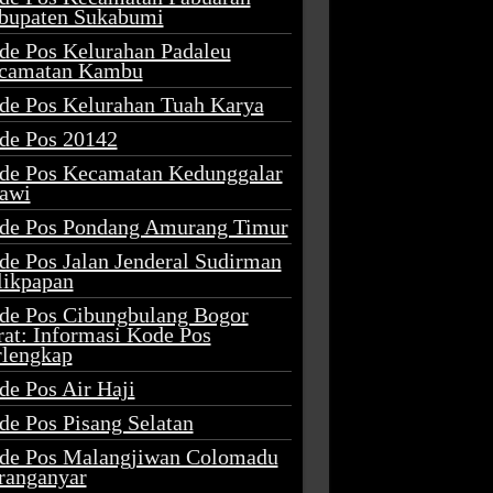
bupaten Sukabumi
de Pos Kelurahan Padaleu
camatan Kambu
de Pos Kelurahan Tuah Karya
de Pos 20142
de Pos Kecamatan Kedunggalar
awi
de Pos Pondang Amurang Timur
de Pos Jalan Jenderal Sudirman
likpapan
de Pos Cibungbulang Bogor
rat: Informasi Kode Pos
rlengkap
de Pos Air Haji
de Pos Pisang Selatan
de Pos Malangjiwan Colomadu
ranganyar