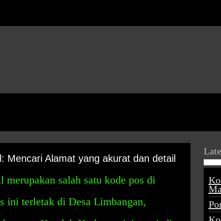
Late
 Mencari Alamat yang akurat dan detail
 merupakan salah satu kode pos di
Ko
Ma
 ini terletak di Desa Limbangan,
Po
Ko