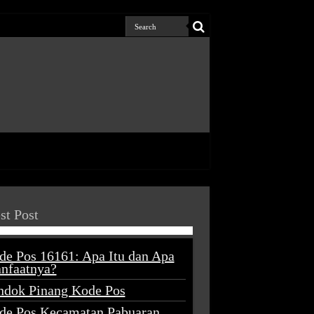
st Post
de Pos 16161: Apa Itu dan Apa
nfaatnya?
ndok Pinang Kode Pos
de Pos Kecamatan Pabuaran