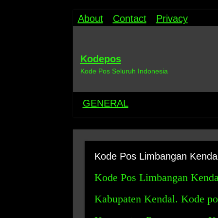
About
Contact
Privacy
Kodepos
Kode Pos Seluruh Indonesia
GENERAL
Kode Pos Limbangan Kendal:
Kode Pos Limbangan Kendal
Kabupaten Kendal. Kode pos