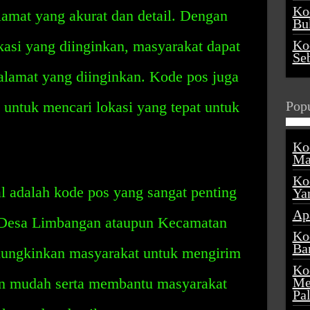
Ko
amat yang akurat dan detail. Dengan
Buk
asi yang diinginkan, masyarakat dapat
Ko
Se
amat yang diinginkan. Kode pos juga
untuk mencari lokasi yang tepat untuk
Popu
Ko
Ma
Ko
adalah kode pos yang sangat penting
Ya
Ap
i Desa Limbangan ataupun Kecamatan
Ko
Ba
ungkinkan masyarakat untuk mengirim
Ko
n mudah serta membantu masyarakat
Me
Pa