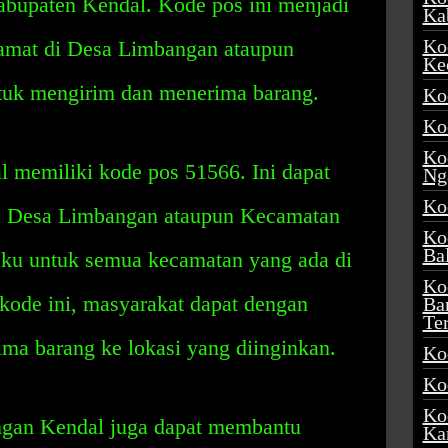
bupaten Kendal. Kode pos ini menjadi
Ka
Ko
alamat di Desa Limbangan ataupun
Ke
uk mengirim dan menerima barang.
Ko
Ko
Ko
memiliki kode pos 51566. Ini dapat
Ng
Ko
di Desa Limbangan ataupun Kecamatan
Ko
Ba
aku untuk semua kecamatan yang ada di
Ko
ode ini, masyarakat dapat dengan
Ba
Te
a barang ke lokasi yang diinginkan.
Ko
Ko
Ko
ngan Kendal juga dapat membantu
Ka