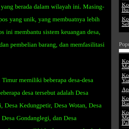
Ko
ang berada dalam wilayah ini. Masing-
Buk
pos yang unik, yang membuatnya lebih
Ko
Se
os ini membantu sistem keuangan desa,
n pembelian barang, dan memfasilitasi
Popu
Ko
Ma
Ko
 Timur memiliki beberapa desa-desa
Ya
Ap
Beberapa desa tersebut adalah Desa
Ko
Ba
i, Desa Kedungpetir, Desa Wotan, Desa
Ko
, Desa Gondanglegi, dan Desa
Me
Pa