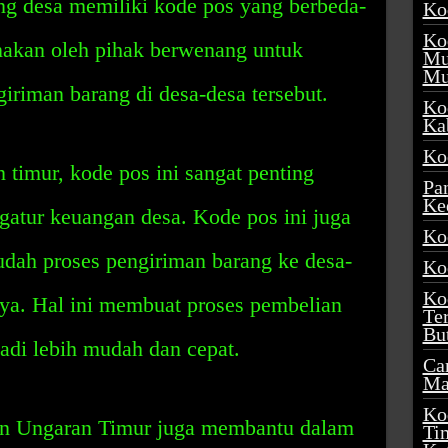
g desa memiliki kode pos yang berbeda-
Ko
Ko
unakan oleh pihak berwenang untuk
Mu
Mu
riman barang di desa-desa tersebut.
Ko
Ka
Ko
 timur, kode pos ini sangat penting
Pa
Ke
tur keuangan desa. Kode pos ini juga
Ko
h proses pengiriman barang ke desa-
Ko
Ko
nya. Hal ini membuat proses pembelian
Te
Bu
adi lebih mudah dan cepat.
Ca
Ma
Ko
gen Ungaran Timur juga membantu dalam
Ti