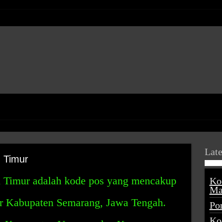
Late
 Timur
 Timur adalah kode pos yang mencakup
Ko
Ma
ur Kabupaten Semarang, Jawa Tengah.
Po
Ko