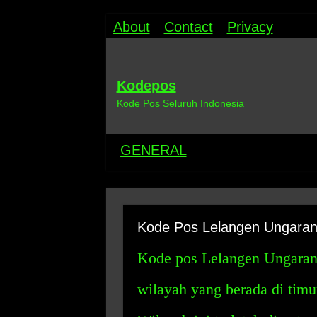
About
Contact
Privacy
Kodepos
Kode Pos Seluruh Indonesia
GENERAL
Kode Pos Lelangen Ungaran
Kode pos Lelangen Ungaran
wilayah yang berada di tim