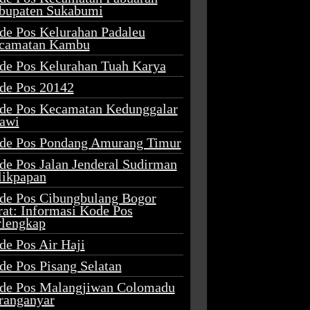
bupaten Sukabumi
de Pos Kelurahan Padaleu
camatan Kambu
de Pos Kelurahan Tuah Karya
de Pos 20142
de Pos Kecamatan Kedunggalar
awi
de Pos Pondang Amurang Timur
de Pos Jalan Jenderal Sudirman
likpapan
de Pos Cibungbulang Bogor
rat: Informasi Kode Pos
rlengkap
de Pos Air Haji
de Pos Pisang Selatan
de Pos Malangjiwan Colomadu
ranganyar