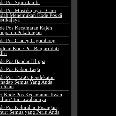
de Pos Sipin Jambi
de Pos Mustikajaya – Cara
dah Menemukan Kode Pos di
stikajaya
de Pos Kecamatan Kajen
bupaten Pekalongan
de Pos Ciadeg Cigombong
nduan Kode Pos Banjarmlati
diri
de Pos Bandar Klippa
de Pos Kebon Lega
de Pos 14260: Pendekatan
rhadap Semua Yang Anda
tuhkan
ri Kode Pos Kecamatan Jiwan
diun? Ini Jawabannya
de Pos Kelurahan Pisangan
mur: Semua yang Perlu Anda