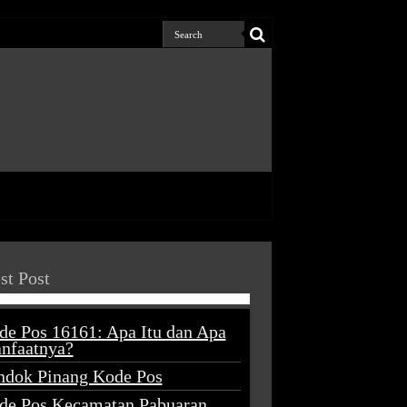
st Post
de Pos 16161: Apa Itu dan Apa
nfaatnya?
ndok Pinang Kode Pos
de Pos Kecamatan Pabuaran