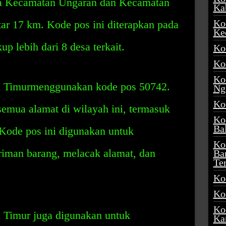
tara Kecamatan Ungaran dan Kecamatan
Ka
Ko
tar 17 km. Kode pos ini diterapkan pada
Ke
p lebih dari 8 desa terkait.
Ko
Ko
Ko
n Timurmenggunakan kode pos 50742.
Ng
Ko
semua alamat di wilayah ini, termasuk
Ko
Ba
 Kode pos ini digunakan untuk
Ko
iman barang, melacak alamat, dan
Ba
Te
Ko
Ko
Ko
 Timur juga digunakan untuk
Ka