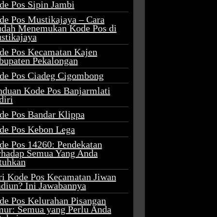
de Pos Sipin Jambi
de Pos Mustikajaya – Cara
dah Menemukan Kode Pos di
stikajaya
de Pos Kecamatan Kajen
bupaten Pekalongan
de Pos Ciadeg Cigombong
nduan Kode Pos Banjarmlati
diri
de Pos Bandar Klippa
de Pos Kebon Lega
de Pos 14260: Pendekatan
rhadap Semua Yang Anda
tuhkan
ri Kode Pos Kecamatan Jiwan
diun? Ini Jawabannya
de Pos Kelurahan Pisangan
mur: Semua yang Perlu Anda