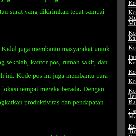
Ko
au surat yang dikirimkan tepat sampai
Ko
Mu
Mu
Ko
Ka
Ko
g Kidul juga membantu masyarakat untuk
Pa
 sekolah, kantor pos, rumah sakit, dan
Ke
Ko
ah ini. Kode pos ini juga membantu para
Ko
lokasi tempat mereka berada. Dengan
Ko
Te
Bu
ngkatkan produktivitas dan pendapatan
Ca
Ma
Ko
Ti