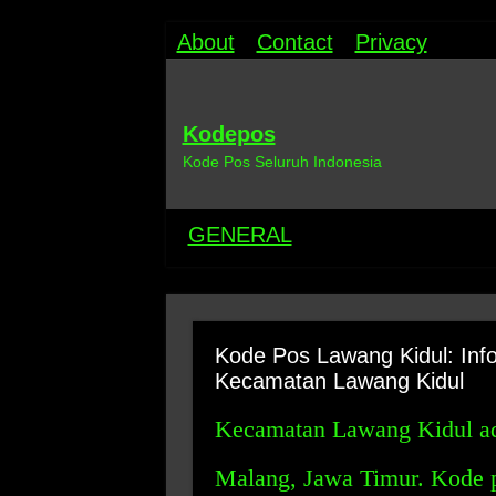
About
Contact
Privacy
Kodepos
Kode Pos Seluruh Indonesia
GENERAL
Kode Pos Lawang Kidul: Inf
Kecamatan Lawang Kidul
Kecamatan Lawang Kidul ad
Malang, Jawa Timur. Kode 