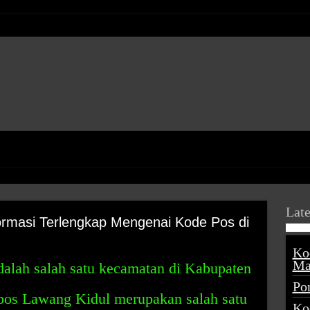
Late
ormasi Terlengkap Mengenai Kode Pos di
Ko
Ma
alah salah satu kecamatan di Kabupaten
Po
pos Lawang Kidul merupakan salah satu
Ko