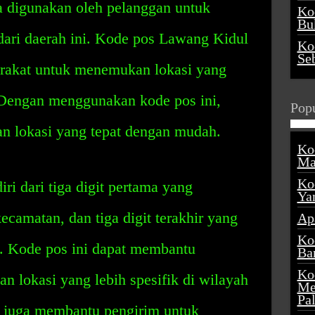
ga digunakan oleh pelanggan untuk
Ko
Buk
dari daerah ini. Kode pos Lawang Kidul
Ko
Se
rakat untuk menemukan lokasi yang
i. Dengan menggunakan kode pos ini,
Popu
n lokasi yang tepat dengan mudah.
Ko
Ma
Ko
ri dari tiga digit pertama yang
Ya
camatan, dan tiga digit terakhir yang
Ap
Ko
. Kode pos ini dapat membantu
Ba
Ko
 lokasi yang lebih spesifik di wilayah
Me
Pa
 juga membantu pengirim untuk