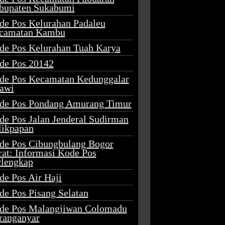
bupaten Sukabumi
de Pos Kelurahan Padaleu
camatan Kambu
de Pos Kelurahan Tuah Karya
de Pos 20142
de Pos Kecamatan Kedunggalar
awi
de Pos Pondang Amurang Timur
de Pos Jalan Jenderal Sudirman
likpapan
de Pos Cibungbulang Bogor
rat: Informasi Kode Pos
rlengkap
de Pos Air Haji
de Pos Pisang Selatan
de Pos Malangjiwan Colomadu
ranganyar