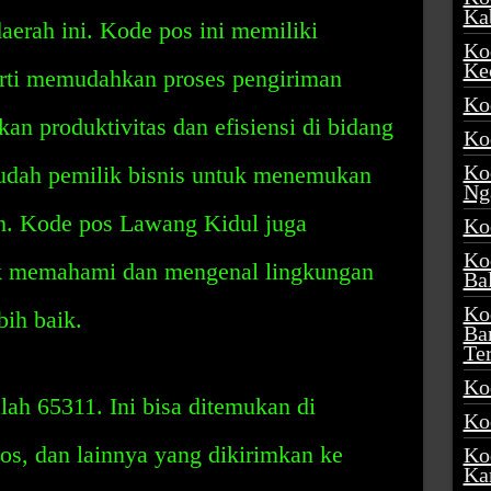
Ka
aerah ini. Kode pos ini memiliki
Ko
Ke
rti memudahkan proses pengiriman
Ko
an produktivitas dan efisiensi di bidang
Ko
Ko
udah pemilik bisnis untuk menemukan
Ng
h. Kode pos Lawang Kidul juga
Ko
Ko
k memahami dan mengenal lingkungan
Ba
Ko
bih baik.
Ba
Te
Ko
ah 65311. Ini bisa ditemukan di
Ko
pos, dan lainnya yang dikirimkan ke
Ko
Ka