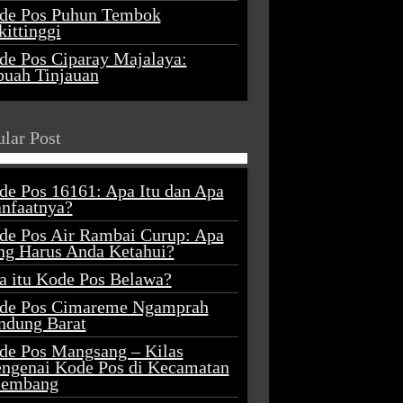
de Pos Puhun Tembok
ittinggi
de Pos Ciparay Majalaya:
buah Tinjauan
lar Post
de Pos 16161: Apa Itu dan Apa
nfaatnya?
de Pos Air Rambai Curup: Apa
ng Harus Anda Ketahui?
a itu Kode Pos Belawa?
de Pos Cimareme Ngamprah
ndung Barat
de Pos Mangsang – Kilas
ngenai Kode Pos di Kecamatan
lembang