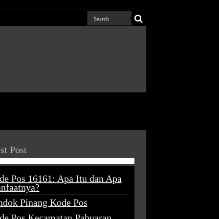
st Post
de Pos 16161: Apa Itu dan Apa
nfaatnya?
ndok Pinang Kode Pos
de Pos Kecamatan Pabuaran