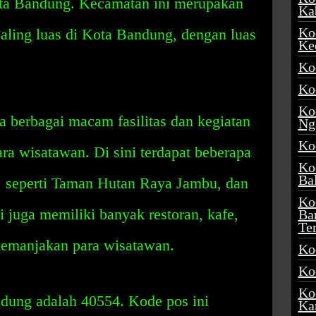
ota Bandung. Kecamatan ini merupakan
Ka
Ko
aling luas di Kota Bandung, dengan luas
Ke
Ko
Ko
Ko
a berbagai macam fasilitas dan kegiatan
Ng
Ko
ara wisatawan. Di sini terdapat beberapa
Ko
Ba
, seperti Taman Hutan Raya Jambu, dan
Ko
 juga memiliki banyak restoran, kafe,
Ba
Te
memanjakan para wisatawan.
Ko
Ko
Ko
dung adalah 40554. Kode pos ini
Ka