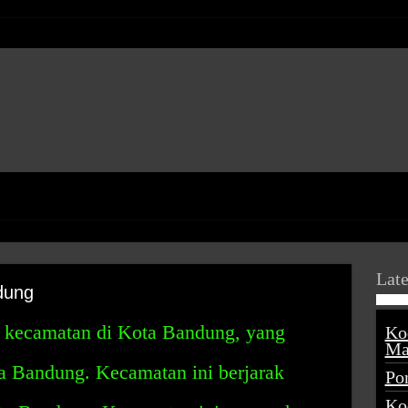
Late
dung
 kecamatan di Kota Bandung, yang
Ko
Ma
ota Bandung. Kecamatan ini berjarak
Po
Ko