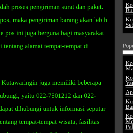
Ko
h proses pengiriman surat dan paket.
Buk
os, maka pengiriman barang akan lebih
Ko
Se
de pos ini juga berguna bagi masyarakat
i tentang alamat tempat-tempat di
Popu
Ko
Ma
Ko
 Kutawaringin juga memiliki beberapa
Ya
Ap
hubungi, yaitu 022-7501212 dan 022-
Ko
Ba
apat dihubungi untuk informasi seputar
Ko
entang tempat-tempat wisata, fasilitas
Me
Pa