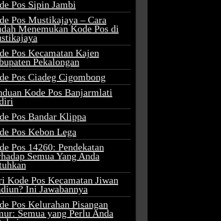
de Pos Sipin Jambi
de Pos Mustikajaya – Cara
dah Menemukan Kode Pos di
stikajaya
de Pos Kecamatan Kajen
bupaten Pekalongan
de Pos Ciadeg Cigombong
nduan Kode Pos Banjarmlati
diri
de Pos Bandar Klippa
de Pos Kebon Lega
de Pos 14260: Pendekatan
rhadap Semua Yang Anda
tuhkan
ri Kode Pos Kecamatan Jiwan
diun? Ini Jawabannya
de Pos Kelurahan Pisangan
mur: Semua yang Perlu Anda