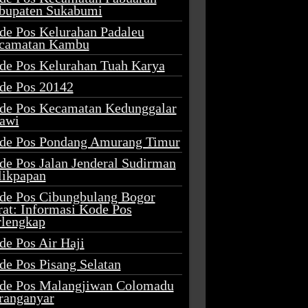
bupaten Sukabumi
de Pos Kelurahan Padaleu
camatan Kambu
de Pos Kelurahan Tuah Karya
de Pos 20142
de Pos Kecamatan Kedunggalar
awi
de Pos Pondang Amurang Timur
de Pos Jalan Jenderal Sudirman
likpapan
de Pos Cibungbulang Bogor
rat: Informasi Kode Pos
rlengkap
de Pos Air Haji
de Pos Pisang Selatan
de Pos Malangjiwan Colomadu
ranganyar