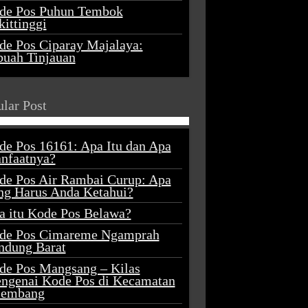
de Pos Puhun Tembok
ittinggi
de Pos Ciparay Majalaya:
buah Tinjauan
lar Post
de Pos 16161: Apa Itu dan Apa
nfaatnya?
de Pos Air Rambai Curup: Apa
ng Harus Anda Ketahui?
a itu Kode Pos Belawa?
de Pos Cimareme Ngamprah
ndung Barat
de Pos Mangsang – Kilas
ngenai Kode Pos di Kecamatan
lembang