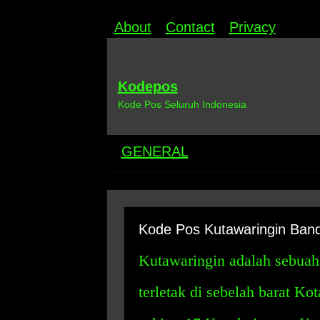
About
Contact
Privacy
Kodepos
Kode Pos Seluruh Indonesia
GENERAL
Kode Pos Kutawaringin Ban
Kutawaringin adalah sebuah
terletak di sebelah barat K