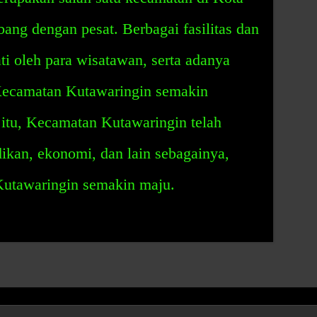
ng dengan pesat. Berbagai fasilitas dan
ti oleh para wisatawan, serta adanya
ecamatan Kutawaringin semakin
 itu, Kecamatan Kutawaringin telah
ikan, ekonomi, dan lain sebagainya,
utawaringin semakin maju.