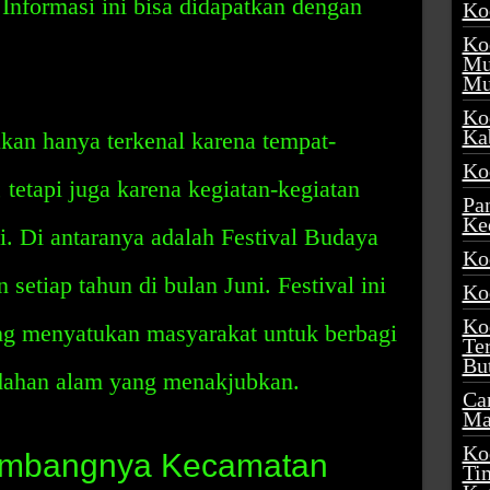
Informasi ini bisa didapatkan dengan
Ko
Ko
Mu
Mu
Ko
Ka
an hanya terkenal karena tempat-
Ko
 tetapi juga karena kegiatan-kegiatan
Pa
Ke
i. Di antaranya adalah Festival Budaya
Ko
setiap tahun di bulan Juni. Festival ini
Ko
Ko
ng menyatukan masyarakat untuk berbagi
Te
Bu
dahan alam yang menakjubkan.
Ca
Ma
Ko
embangnya Kecamatan
Ti