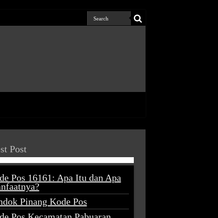
st Post
de Pos 16161: Apa Itu dan Apa
nfaatnya?
ndok Pinang Kode Pos
de Pos Kecamatan Pabuaran