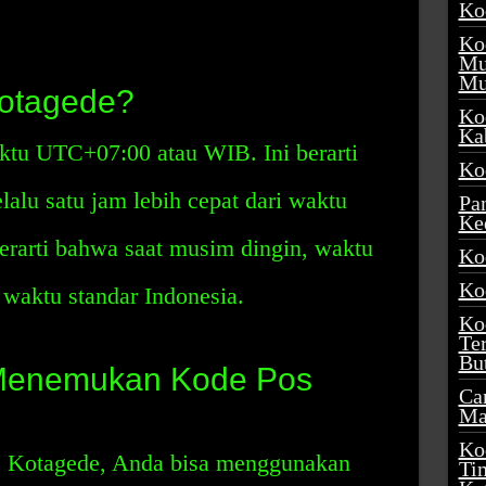
Ko
Ko
Mu
Mu
otagede?
Ko
Ka
ktu UTC+07:00 atau WIB. Ini berarti
Ko
alu satu jam lebih cepat dari waktu
Pa
Ke
berarti bahwa saat musim dingin, waktu
Ko
Ko
 waktu standar Indonesia.
Ko
Te
Bu
Menemukan Kode Pos
Ca
Ma
Ko
 Kotagede, Anda bisa menggunakan
Ti