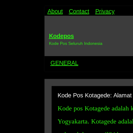
About
Contact
Privacy
Kodepos
Kode Pos Seluruh Indonesia
GENERAL
Kode Pos Kotagede: Alamat
Kode pos Kotagede adalah k
Yogyakarta. Kotagede adalah