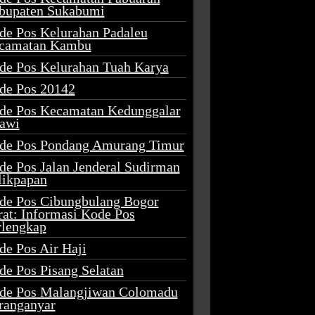
bupaten Sukabumi
de Pos Kelurahan Padaleu
camatan Kambu
de Pos Kelurahan Tuah Karya
de Pos 20142
de Pos Kecamatan Kedunggalar
awi
de Pos Pondang Amurang Timur
de Pos Jalan Jenderal Sudirman
likpapan
de Pos Cibungbulang Bogor
rat: Informasi Kode Pos
rlengkap
de Pos Air Haji
de Pos Pisang Selatan
de Pos Malangjiwan Colomadu
ranganyar