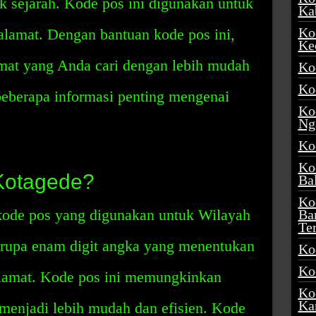
k sejarah. Kode pos ini digunakan untuk
Ka
Ko
amat. Dengan bantuan kode pos ini,
Ke
at yang Anda cari dengan lebih mudah
Ko
Ko
 beberapa informasi penting mengenai
Ko
Ng
Ko
Ko
Kotagede?
Ba
Ko
kode pos yang digunakan untuk Wilayah
Ba
Te
erupa enam digit angka yang menentukan
Ko
Ko
 alamat. Kode pos ini memungkinkan
Ko
Ka
 menjadi lebih mudah dan efisien. Kode