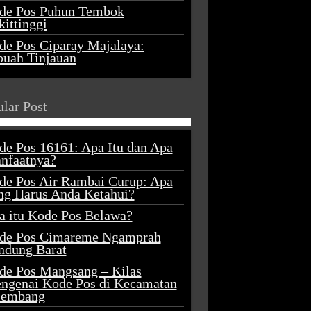
de Pos Puhun Tembok
ittinggi
de Pos Ciparay Majalaya:
buah Tinjauan
lar Post
de Pos 16161: Apa Itu dan Apa
nfaatnya?
de Pos Air Rambai Curup: Apa
ng Harus Anda Ketahui?
a itu Kode Pos Belawa?
de Pos Cimareme Ngamprah
ndung Barat
de Pos Mangsang – Kilas
ngenai Kode Pos di Kecamatan
lembang