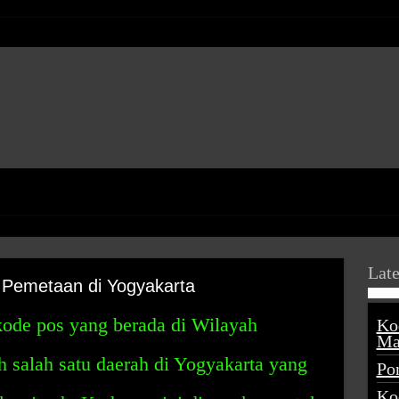
Late
 Pemetaan di Yogyakarta
ode pos yang berada di Wilayah
Ko
Ma
 salah satu daerah di Yogyakarta yang
Po
Ko