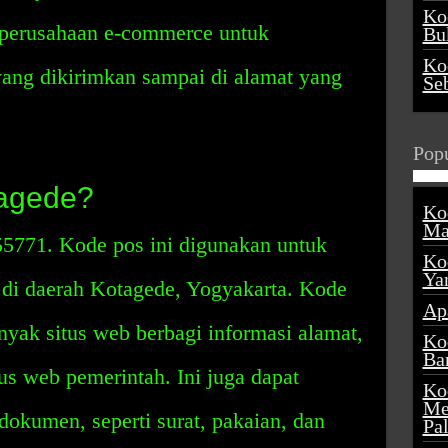
Ko
h perusahaan e-commerce untuk
Buk
Ko
ng dikirimkan sampai di alamat yang
Se
Popu
agede?
Ko
Ma
5771. Kode pos ini digunakan untuk
Ko
Ya
 di daerah Kotagede, Yogyakarta. Kode
Ap
nyak situs web berbagi informasi alamat,
Ko
Ba
us web pemerintah. Ini juga dapat
Ko
Me
dokumen, seperti surat, pakaian, dan
Pa