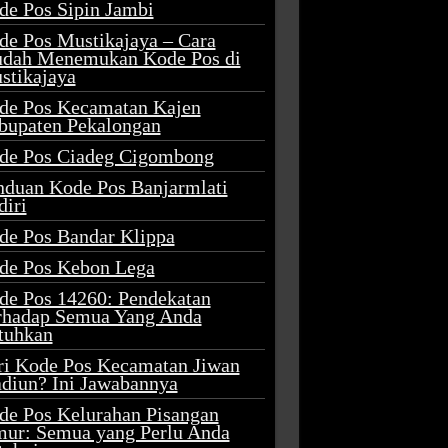
de Pos Sipin Jambi
de Pos Mustikajaya – Cara
dah Menemukan Kode Pos di
stikajaya
de Pos Kecamatan Kajen
bupaten Pekalongan
de Pos Ciadeg Cigombong
nduan Kode Pos Banjarmlati
diri
de Pos Bandar Klippa
de Pos Kebon Lega
de Pos 14260: Pendekatan
rhadap Semua Yang Anda
tuhkan
ri Kode Pos Kecamatan Jiwan
diun? Ini Jawabannya
de Pos Kelurahan Pisangan
mur: Semua yang Perlu Anda