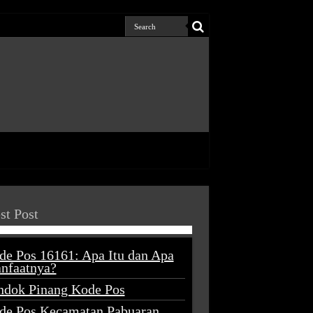
st Post
de Pos 16161: Apa Itu dan Apa
nfaatnya?
ndok Pinang Kode Pos
de Pos Kecamatan Pabuaran