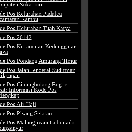
bupaten Sukabumi
de Pos Kelurahan Padaleu
camatan Kambu
de Pos Kelurahan Tuah Karya
de Pos 20142
de Pos Kecamatan Kedunggalar
awi
de Pos Pondang Amurang Timur
de Pos Jalan Jenderal Sudirman
likpapan
de Pos Cibungbulang Bogor
rat: Informasi Kode Pos
rlengkap
de Pos Air Haji
de Pos Pisang Selatan
de Pos Malangjiwan Colomadu
ranganyar