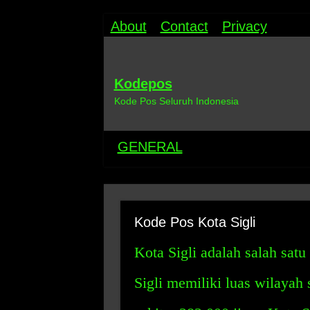
About
Contact
Privacy
Kodepos
Kode Pos Seluruh Indonesia
GENERAL
Kode Pos Kota Sigli
Kota Sigli adalah salah satu
Sigli memiliki luas wilayah