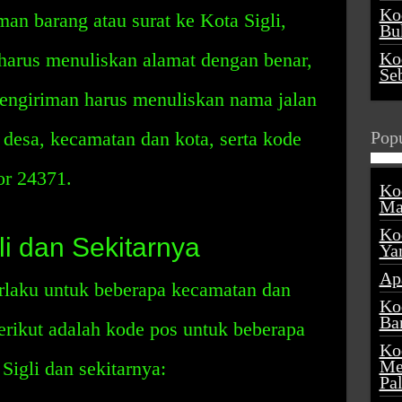
Ko
n barang atau surat ke Kota Sigli,
Buk
arus menuliskan alamat dengan benar,
Ko
Se
pengiriman harus menuliskan nama jalan
 desa, kecamatan dan kota, serta kode
Popu
or 24371.
Ko
Ma
Ko
i dan Sekitarnya
Ya
Ap
erlaku untuk beberapa kecamatan dan
Ko
Ba
Berikut adalah kode pos untuk beberapa
Ko
Me
Sigli dan sekitarnya:
Pa