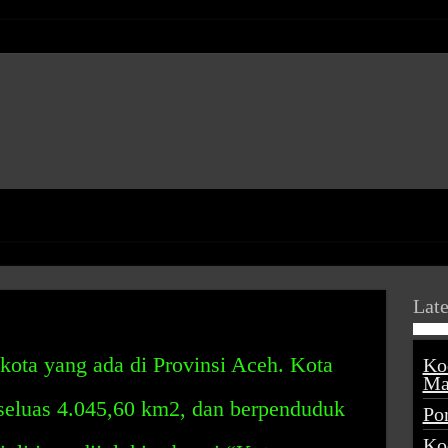
Late
 kota yang ada di Provinsi Aceh. Kota
Ko
Ma
 seluas 4.045,60 km2, dan berpenduduk
Po
Ko