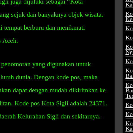
igli juga dijuluki sebagai “Kota
Ka
Ko
ang sejuk dan banyaknya objek wisata.
Ke
ai tempat berburu dan menikmati
Ko
Ko
s Aceh.
Ko
Ng
Ko
 penomoran yang digunakan untuk
Ko
Ba
seluruh dunia. Dengan kode pos, maka
Ko
imkan dapat dengan mudah dikirimkan ke
Ba
Te
litan. Kode pos Kota Sigli adalah 24371.
Ko
Ko
daerah Kelurahan Sigli dan sekitarnya.
Ko
Ka