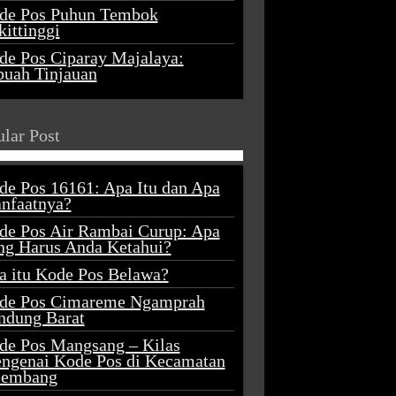
de Pos Puhun Tembok
ittinggi
de Pos Ciparay Majalaya:
buah Tinjauan
lar Post
de Pos 16161: Apa Itu dan Apa
nfaatnya?
de Pos Air Rambai Curup: Apa
ng Harus Anda Ketahui?
a itu Kode Pos Belawa?
de Pos Cimareme Ngamprah
ndung Barat
de Pos Mangsang – Kilas
ngenai Kode Pos di Kecamatan
lembang