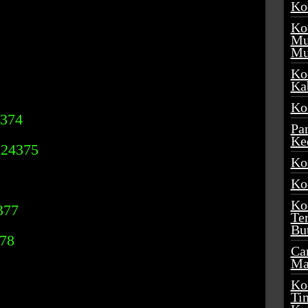
Ko
Ko
Mu
Mu
Ko
Ka
Ko
4374
Pa
Ke
 24375
Ko
Ko
Ko
377
Te
Bu
378
Ca
Ma
Ko
Ti