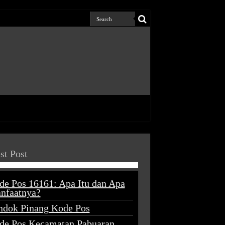
st Post
de Pos 16161: Apa Itu dan Apa
nfaatnya?
ndok Pinang Kode Pos
de Pos Kecamatan Pabuaran