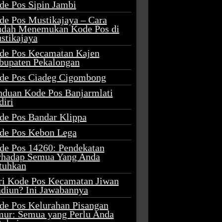
de Pos Sipin Jambi
de Pos Mustikajaya – Cara
dah Menemukan Kode Pos di
stikajaya
de Pos Kecamatan Kajen
bupaten Pekalongan
de Pos Ciadeg Cigombong
nduan Kode Pos Banjarmlati
diri
de Pos Bandar Klippa
de Pos Kebon Lega
de Pos 14260: Pendekatan
rhadap Semua Yang Anda
tuhkan
ri Kode Pos Kecamatan Jiwan
diun? Ini Jawabannya
de Pos Kelurahan Pisangan
mur: Semua yang Perlu Anda